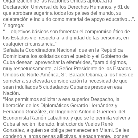
Organización de las Naciones Unidas aprobara la
Declaración Universal de los Derechos Humanos, y 61 de
que aprobara sugerir a todos los países del mundo, su
celebración e incluirlo como material de apoyo educativo…”.
Y agrega:
“… objetivos básicos son fomentar el compromiso ético de
los Estados y el respeto a la dignidad de las personas, en
cualquier circunstancia.”
Señala la Coordinadora Nacional, que en la República
Dominicana los solidarios con el pueblo y el Gobierno de
Cuba desean aprovechar la efemérides, “para dirigirnos,
muy respetuosamente, al Señor Presidente de los Estados
Unidos de Norte-América, Sr. Barack Obama, a los fines de
someter a su elevada consideración la necesidad de que
sean indultados 5 ciudadanos Cubanos presos en esa
Nación.
“Nos permitimos solicitar a ese superior Despacho, la
liberación de los Diplomáticos Gerardo Hernández y
Fernando González, del Ingeniero Antonio Guerrero, del
Economista Ramón Labañino; y que se le permita volver a
Cuba al recién liberado, Instructor de Vuelos René
González, a quien se obliga permanecer en Miami. Se les
condenó a largas penas aflictivas, alegadamente, por ser