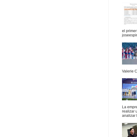
el prime
joseespi
Valerie 
La empres
realizar
analizar 