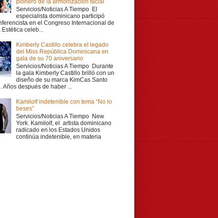
pionero de la armonización facial
Servicios/Noticias A Tiempo El
especialista dominicano participó
ferencista en el Congreso Internacional de
Estética celeb...
Kimberly Castillo celebra el legado
del Miss República Dominicana en
gala de su 70 aniversario
Servicios/Noticias A Tiempo Durante
la gala Kimberly Castillo brilló con un
diseño de su marca KimCas Santo
 Años después de haber ...
Kamilolf indetenible con tema “No lo
beses”
Servicios/Noticias A Tiempo New
York. Kamilolf, el artista dominicano
radicado en los Estados Unidos
continúa indetenible, en materia