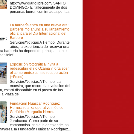
http://www.diariolibre.com/ SANTO
DOMINGO.- El fallecimiento de dos
personas fueron confirmadas por las
La barbería entra en una nueva era:
Barberisimo anuncia su lanzamiento
oficial para el Día Internacional del
Barbero
Servicios/Noticias A Tiempo Durante
años, la experiencia de reservar una
una barbería ha dependido principalmente
as telef...
Exposición fotográfica invita a
redescubrir el río Ozama y fortalecer
el compromiso con su recuperación
(+Fotos)
Servicios/Noticias A Tiempo La
muestra, que recorre la evolución del
a, estará disponible en el paseo de los
la Plaza de l...
Fundación Huáscar Rodríguez
Herrera realiza operativo médico
Geriátrico Margarita Herrera
Servicios/Noticias A Tiempo
Jarabacoa. Como parte de su
compromiso con el bienestar de los
mayores, la Fundación Huáscar Rodríguez...