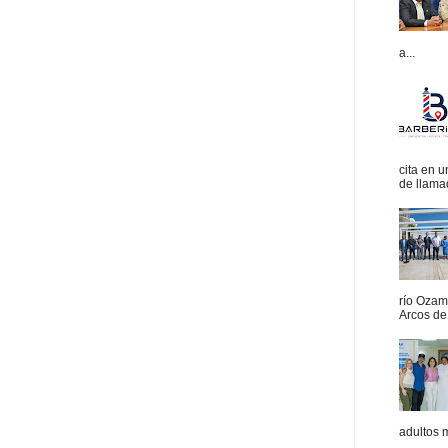
a...
cita en 
de llamad
río Ozam
Arcos de 
adultos 