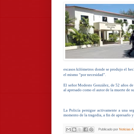
escasos kilómetros donde se produjo el hec
el mismo “por necesidad”.
El señor Modesto González, de 52 años de 
al apresado como el autor de la muerte de su
La Policía persigue activamente a una 
momento de la tragedia, a fin de apresarlo y 
Publicado por
Noticias 