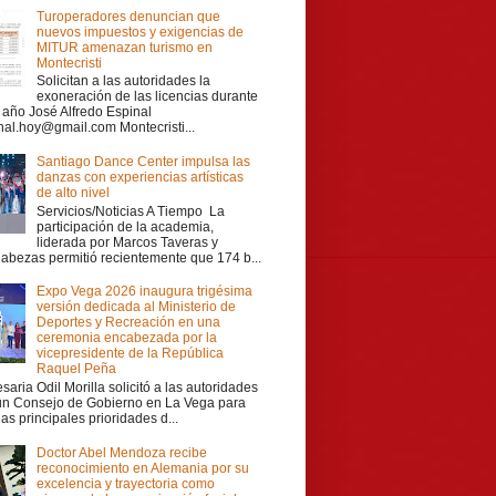
Turoperadores denuncian que
nuevos impuestos y exigencias de
MITUR amenazan turismo en
Montecristi
Solicitan a las autoridades la
exoneración de las licencias durante
r año José Alfredo Espinal
nal.hoy@gmail.com Montecristi...
Santiago Dance Center impulsa las
danzas con experiencias artísticas
de alto nivel
Servicios/Noticias A Tiempo La
participación de la academia,
liderada por Marcos Taveras y
Cabezas permitió recientemente que 174 b...
Expo Vega 2026 inaugura trigésima
versión dedicada al Ministerio de
Deportes y Recreación en una
ceremonia encabezada por la
vicepresidente de la República
Raquel Peña
aria Odil Morilla solicitó a las autoridades
 un Consejo de Gobierno en La Vega para
las principales prioridades d...
Doctor Abel Mendoza recibe
reconocimiento en Alemania por su
excelencia y trayectoria como