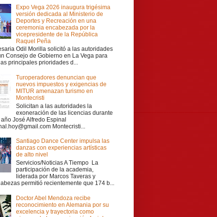
Expo Vega 2026 inaugura trigésima
versión dedicada al Ministerio de
Deportes y Recreación en una
ceremonia encabezada por la
vicepresidente de la República
Raquel Peña
aria Odil Morilla solicitó a las autoridades
 un Consejo de Gobierno en La Vega para
las principales prioridades d...
Turoperadores denuncian que
nuevos impuestos y exigencias de
MITUR amenazan turismo en
Montecristi
Solicitan a las autoridades la
exoneración de las licencias durante
r año José Alfredo Espinal
nal.hoy@gmail.com Montecristi...
Santiago Dance Center impulsa las
danzas con experiencias artísticas
de alto nivel
Servicios/Noticias A Tiempo La
participación de la academia,
liderada por Marcos Taveras y
Cabezas permitió recientemente que 174 b...
Doctor Abel Mendoza recibe
reconocimiento en Alemania por su
excelencia y trayectoria como