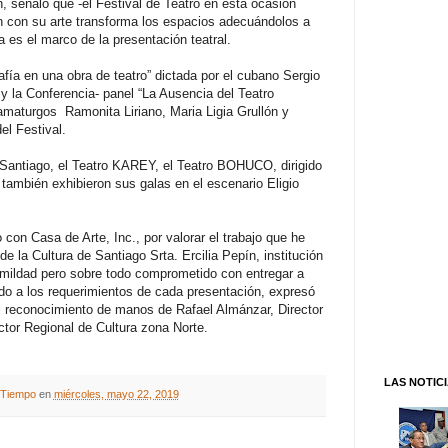
n, señaló que -el Festival de Teatro en esta ocasión
en con su arte transforma los espacios adecuándolos a
ía es el marco de la presentación teatral.
fía en una obra de teatro” dictada por el cubano Sergio
y la Conferencia- panel “La Ausencia del Teatro
ramaturgos Ramonita Liriano, Maria Ligia Grullón y
el Festival.
 Santiago, el Teatro KAREY, el Teatro BOHUCO, dirigido
también exhibieron sus galas en el escenario Eligio
on Casa de Arte, Inc., por valorar el trabajo que he
e la Cultura de Santiago Srta. Ercilia Pepín, institución
umildad pero sobre todo comprometido con entregar a
tado a los requerimientos de cada presentación, expresó
el reconocimiento de manos de Rafael Almánzar, Director
ctor Regional de Cultura zona Norte.
LAS NOTIC
A Tiempo
en
miércoles, mayo 22, 2019