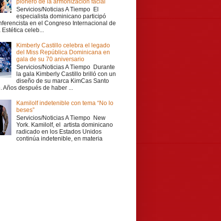
pionero de la armonización facial
Servicios/Noticias A Tiempo El
especialista dominicano participó
ferencista en el Congreso Internacional de
Estética celeb...
Kimberly Castillo celebra el legado
del Miss República Dominicana en
gala de su 70 aniversario
Servicios/Noticias A Tiempo Durante
la gala Kimberly Castillo brilló con un
diseño de su marca KimCas Santo
 Años después de haber ...
Kamilolf indetenible con tema “No lo
beses”
Servicios/Noticias A Tiempo New
York. Kamilolf, el artista dominicano
radicado en los Estados Unidos
continúa indetenible, en materia