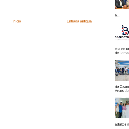
a...
Inicio
Entrada antigua
cita en 
de llamad
río Ozam
Arcos de 
adultos 