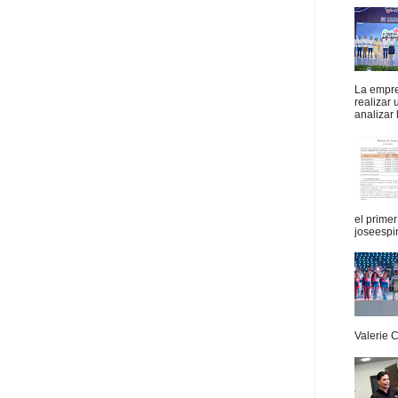
La empres
realizar
analizar 
el prime
joseespi
Valerie 