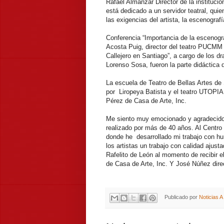
Rafael Almánzar Director de la institució
está dedicado a un servidor teatral, qui
las exigencias del artista, la escenograf
Conferencia “Importancia de la escenogra
Acosta Puig, director del teatro PUCMM 
Callejero en Santiago”, a cargo de los d
Lorenso Sosa, fueron la parte didáctica d
La escuela de Teatro de Bellas Artes de
por Liropeya Batista y el teatro UTOPIA 
Pérez de Casa de Arte, Inc.
Me siento muy emocionado y agradecido c
realizado por más de 40 años. Al Centro d
donde he desarrollado mi trabajo con h
los artistas un trabajo con calidad ajus
Rafelito de León al momento de recibir 
de Casa de Arte, Inc. Y José Núñez dire
Publicado por
Noticias 