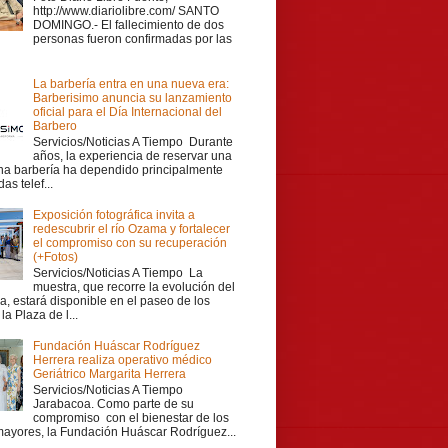
http://www.diariolibre.com/ SANTO
DOMINGO.- El fallecimiento de dos
personas fueron confirmadas por las
La barbería entra en una nueva era:
Barberisimo anuncia su lanzamiento
oficial para el Día Internacional del
Barbero
Servicios/Noticias A Tiempo Durante
años, la experiencia de reservar una
una barbería ha dependido principalmente
as telef...
Exposición fotográfica invita a
redescubrir el río Ozama y fortalecer
el compromiso con su recuperación
(+Fotos)
Servicios/Noticias A Tiempo La
muestra, que recorre la evolución del
a, estará disponible en el paseo de los
la Plaza de l...
Fundación Huáscar Rodríguez
Herrera realiza operativo médico
Geriátrico Margarita Herrera
Servicios/Noticias A Tiempo
Jarabacoa. Como parte de su
compromiso con el bienestar de los
mayores, la Fundación Huáscar Rodríguez...