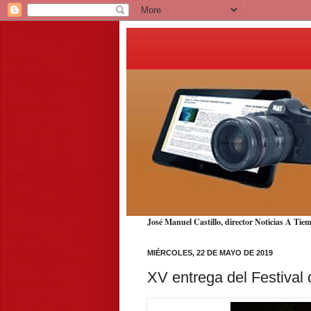
José Manuel Castillo, director Noticias A T
MIÉRCOLES, 22 DE MAYO DE 2019
XV entrega del Festival 