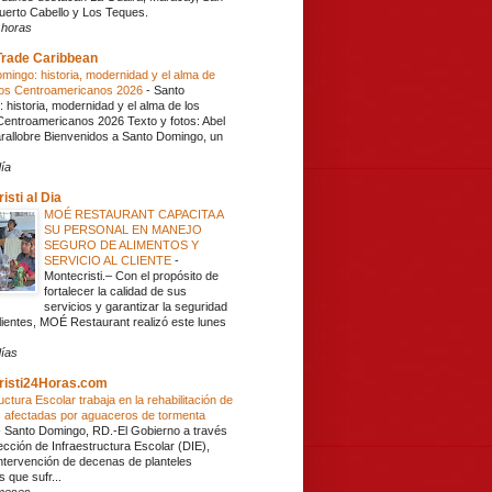
Puerto Cabello y Los Teques.
 horas
Trade Caribbean
mingo: historia, modernidad y el alma de
gos Centroamericanos 2026
-
Santo
 historia, modernidad y el alma de los
entroamericanos 2026 Texto y fotos: Abel
rallobre Bienvenidos a Santo Domingo, un
ía
isti al Dia
MOÉ RESTAURANT CAPACITA A
SU PERSONAL EN MANEJO
SEGURO DE ALIMENTOS Y
SERVICIO AL CLIENTE
-
Montecristi.– Con el propósito de
fortalecer la calidad de sus
servicios y garantizar la seguridad
lientes, MOÉ Restaurant realizó este lunes
ías
risti24Horas.com
uctura Escolar trabaja en la rehabilitación de
 afectadas por aguaceros de tormenta
-
Santo Domingo, RD.-El Gobierno a través
ección de Infraestructura Escolar (DIE),
 intervención de decenas de planteles
 que sufr...