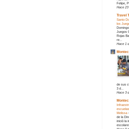
Felipe, 
Hace 23
Travel 
Santo Do
los Jue
Domingo:
Juegos C
Rojas Ba
re...
Hace 1 d
Montecr
de sus c
3 d...
Hace 3 d
Montec
Infraestr
escuelas
Melissa
de la Dir
inició la
escolares