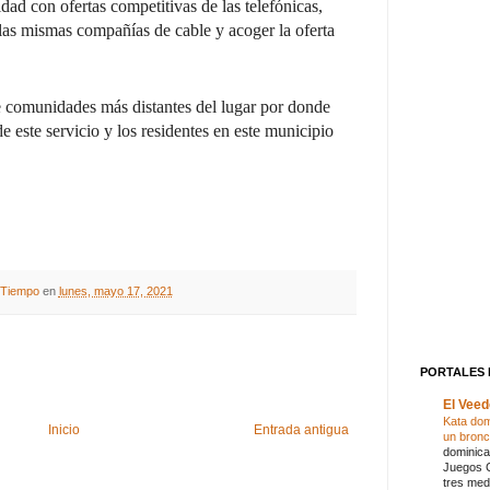
dad con ofertas competitivas de las telefónicas,
las mismas compañías de cable y acoger la oferta
e comunidades más distantes del lugar por donde
de este servicio y los residentes en este municipio
A Tiempo
en
lunes, mayo 17, 2021
PORTALES 
El Veed
Kata dom
Inicio
Entrada antigua
un bron
dominica
Juegos C
tres meda