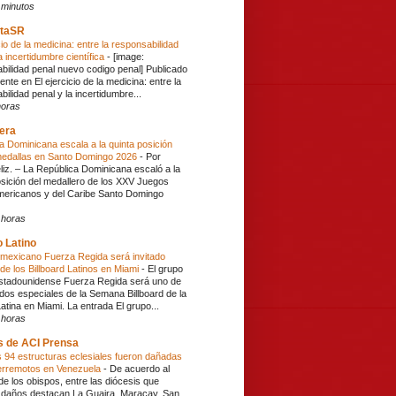
 minutos
taSR
cio de la medicina: entre la responsabilidad
a incertidumbre científica
-
[image:
bilidad penal nuevo codigo penal] Publicado
ente en El ejercicio de la medicina: entre la
ilidad penal y la incertidumbre...
horas
era
a Dominicana escala a la quinta posición
medallas en Santo Domingo 2026
-
Por
liz. – La República Dominicana escaló a la
osición del medallero de los XXV Juegos
ericanos y del Caribe Santo Domingo
 horas
 Latino
 mexicano Fuerza Regida será invitado
 de los Billboard Latinos en Miami
-
El grupo
stadounidense Fuerza Regida será uno de
tados especiales de la Semana Billboard de la
atina en Miami. La entrada El grupo...
 horas
s de ACI Prensa
 94 estructuras eclesiales fueron dañadas
terremotos en Venezuela
-
De acuerdo al
de los obispos, entre las diócesis que
 daños destacan La Guaira, Maracay, San