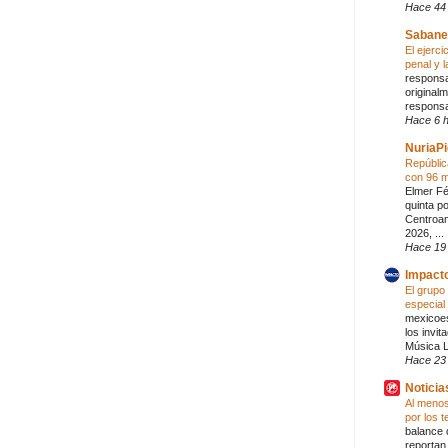
Hace 44
Sabane
El ejerci
penal y l
responsa
originalm
responsab
Hace 6 
NuriaPi
Repúblic
con 96 
Elmer Fé
quinta p
Centroam
2026, ...
Hace 19
Impacto
El grupo
especial
mexicoe
los invi
Música L
Hace 23
Noticia
Al menos
por los 
balance 
reportan