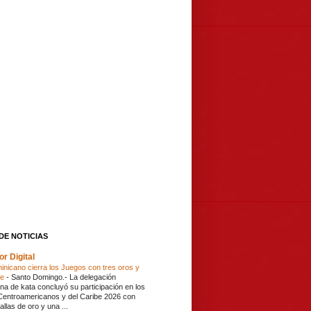
DE NOTICIAS
or Digital
inicano cierra los Juegos con tres oros y
ce
-
Santo Domingo.- La delegación
na de kata concluyó su participación en los
entroamericanos y del Caribe 2026 con
llas de oro y una ...