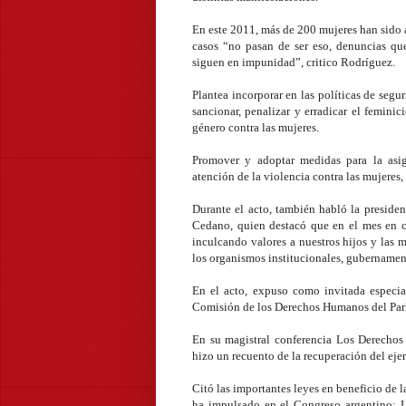
En este 2011, más de 200 mujeres han sido 
casos “no pasan de ser eso, denuncias qu
siguen en impunidad”, critico Rodríguez.
Plantea incorporar en las políticas de segu
sancionar, penalizar y erradicar el femin
género contra las mujeres.
Promover y adoptar medidas para la asig
atención de la violencia contra las mujeres,
Durante el acto, también habló la preside
Cedano, quien destacó que en el mes en cu
inculcando valores a nuestros hijos y las 
los organismos institucionales, gubernamen
En el acto, expuso como invitada especial
Comisión de los Derechos Humanos del Par
En su magistral conferencia Los Derechos
hizo un recuento de la recuperación del eje
Citó las importantes leyes en beneficio de
ha impulsado en el Congreso argentino: L