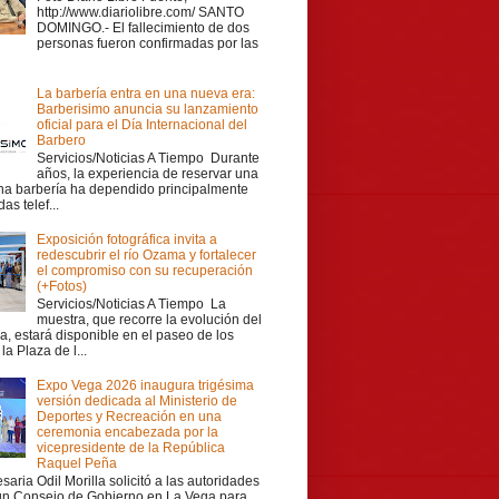
http://www.diariolibre.com/ SANTO
DOMINGO.- El fallecimiento de dos
personas fueron confirmadas por las
La barbería entra en una nueva era:
Barberisimo anuncia su lanzamiento
oficial para el Día Internacional del
Barbero
Servicios/Noticias A Tiempo Durante
años, la experiencia de reservar una
una barbería ha dependido principalmente
as telef...
Exposición fotográfica invita a
redescubrir el río Ozama y fortalecer
el compromiso con su recuperación
(+Fotos)
Servicios/Noticias A Tiempo La
muestra, que recorre la evolución del
a, estará disponible en el paseo de los
la Plaza de l...
Expo Vega 2026 inaugura trigésima
versión dedicada al Ministerio de
Deportes y Recreación en una
ceremonia encabezada por la
vicepresidente de la República
Raquel Peña
aria Odil Morilla solicitó a las autoridades
 un Consejo de Gobierno en La Vega para