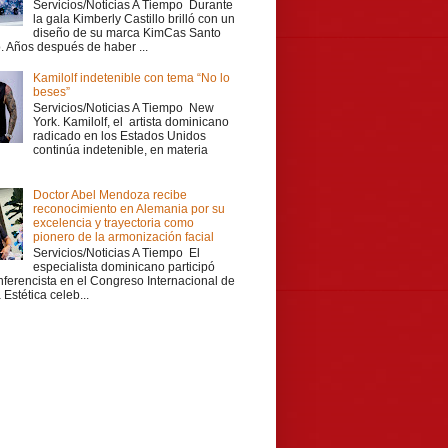
Servicios/Noticias A Tiempo Durante
la gala Kimberly Castillo brilló con un
diseño de su marca KimCas Santo
 Años después de haber ...
Kamilolf indetenible con tema “No lo
beses”
Servicios/Noticias A Tiempo New
York. Kamilolf, el artista dominicano
radicado en los Estados Unidos
continúa indetenible, en materia
Doctor Abel Mendoza recibe
reconocimiento en Alemania por su
excelencia y trayectoria como
pionero de la armonización facial
Servicios/Noticias A Tiempo El
especialista dominicano participó
ferencista en el Congreso Internacional de
Estética celeb...