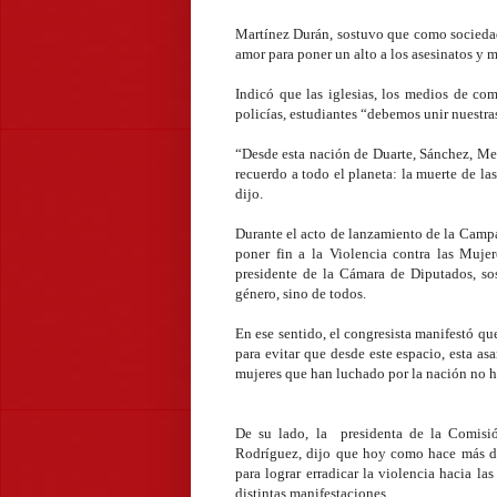
Martínez Durán, sostuvo que como sociedad
amor para poner un alto a los asesinatos y m
Indicó que las iglesias, los medios de comu
policías, estudiantes “debemos unir nuestras
“Desde esta nación de Duarte, Sánchez, Me
recuerdo a todo el planeta: la muerte de la
dijo.
Durante el acto de lanzamiento de la Cam
poner fin a la Violencia contra las Muje
presidente de la Cámara de Diputados, so
género, sino de todos.
En ese sentido, el congresista manifestó que
para evitar que desde este espacio, esta a
mujeres que han luchado por la nación no h
De su lado, la presidenta de la Comis
Rodríguez, dijo que hoy como hace más de
para lograr erradicar la violencia hacia la
distintas manifestaciones.