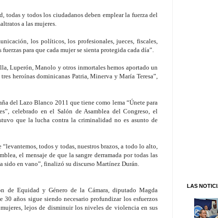
, todas y todos los ciudadanos deben emplear la fuerza del
altratos a las mujeres.
nicación, los políticos, los profesionales, jueces, fiscales,
 fuerzas para que cada mujer se sienta protegida cada día”.
lla, Luperón, Manolo y otros inmortales hemos aportado un
s tres heroínas dominicanas Patria, Minerva y María Teresa”,
paña del Lazo Blanco 2011 que tiene como lema “Únete para
res”, celebrado en el Salón de Asamblea del Congreso, el
stuvo que la lucha contra la criminalidad no es asunto de
 “levantemos, todos y todas, nuestros brazos, a todo lo alto,
samblea, el mensaje de que la sangre derramada por todas las
a sido en vano”, finalizó su discurso Martínez Durán.
LAS NOTIC
ión de Equidad y Género de la Cámara, diputado Magda
 30 años sigue siendo necesario profundizar los esfuerzos
s mujeres, lejos de disminuir los niveles de violencia en sus