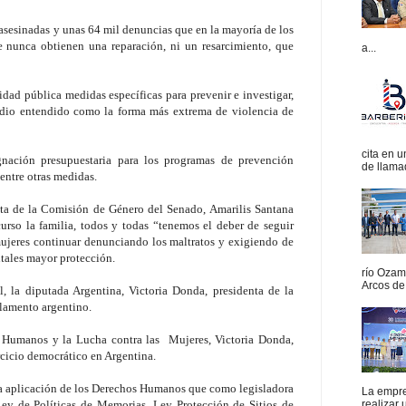
asesinadas y unas 64 mil denuncias que en la mayoría de los
e nunca obtienen una reparación, ni un resarcimiento, que
a...
ridad pública medidas específicas para prevenir e investigar,
icidio entendido como la forma más extrema de violencia de
cita en 
nación presupuestaria para los programas de prevención
de llamad
 entre otras medidas.
nta de la Comisión de Género del Senado, Amarilis Santana
rso la familia, todos y todas “tenemos el deber de seguir
mujeres continuar denunciando los maltratos y exigiendo de
tales mayor protección.
río Ozam
Arcos de 
, la diputada Argentina, Victoria Donda, presidenta de la
lamento argentino.
 Humanos y la Lucha contra las Mujeres, Victoria Donda,
rcicio democrático en Argentina.
 la aplicación de los Derechos Humanos que como legisladora
La empres
ey de Políticas de Memorias, Ley Protección de Sitios de
realizar