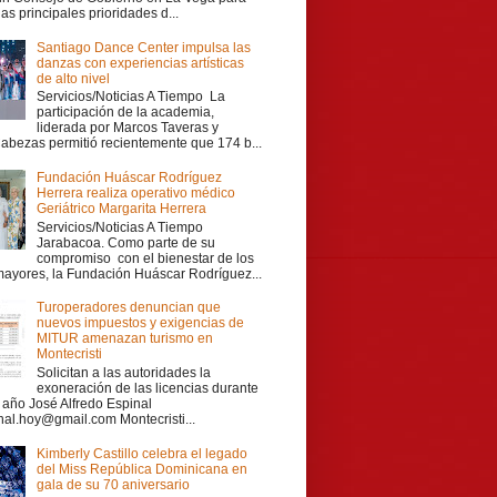
las principales prioridades d...
Santiago Dance Center impulsa las
danzas con experiencias artísticas
de alto nivel
Servicios/Noticias A Tiempo La
participación de la academia,
liderada por Marcos Taveras y
Cabezas permitió recientemente que 174 b...
Fundación Huáscar Rodríguez
Herrera realiza operativo médico
Geriátrico Margarita Herrera
Servicios/Noticias A Tiempo
Jarabacoa. Como parte de su
compromiso con el bienestar de los
mayores, la Fundación Huáscar Rodríguez...
Turoperadores denuncian que
nuevos impuestos y exigencias de
MITUR amenazan turismo en
Montecristi
Solicitan a las autoridades la
exoneración de las licencias durante
r año José Alfredo Espinal
nal.hoy@gmail.com Montecristi...
Kimberly Castillo celebra el legado
del Miss República Dominicana en
gala de su 70 aniversario