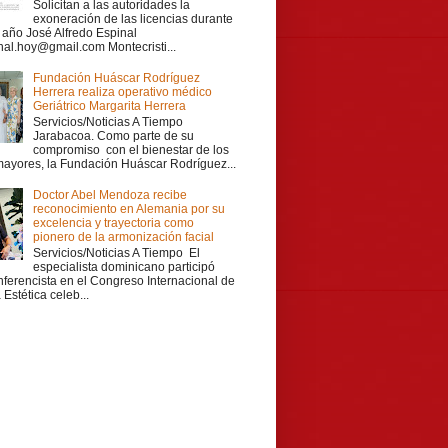
Solicitan a las autoridades la
exoneración de las licencias durante
r año José Alfredo Espinal
nal.hoy@gmail.com Montecristi...
Fundación Huáscar Rodríguez
Herrera realiza operativo médico
Geriátrico Margarita Herrera
Servicios/Noticias A Tiempo
Jarabacoa. Como parte de su
compromiso con el bienestar de los
mayores, la Fundación Huáscar Rodríguez...
Doctor Abel Mendoza recibe
reconocimiento en Alemania por su
excelencia y trayectoria como
pionero de la armonización facial
Servicios/Noticias A Tiempo El
especialista dominicano participó
ferencista en el Congreso Internacional de
Estética celeb...