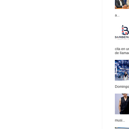
a...
cita en 
de llamad
Domingo.
musi...