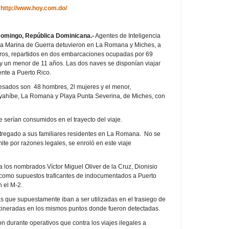
,
http://www.hoy.com.do/
omingo, República Dominicana.-
Agentes de Inteligencia
la Marina de Guerra detuvieron en La Romana y Miches, a
eros, repartidos en dos embarcaciones ocupadas por 69
 y un menor de 11 años. Las dos naves se disponían viajar
ente a Puerto Rico.
esados son 48 hombres, 2l mujeres y el menor,
ayahíbe, La Romana y Playa Punta Severina, de Miches, con
 serían consumidos en el trayecto del viaje.
ntregado a sus familiares residentes en La Romana. No se
te por razones legales, se enroló en este viaje
a los nombrados Víctor Miguel Oliver de la Cruz, Dionisio
como supuestos traficantes de indocumentados a Puerto
n el M-2.
as que supuestamente iban a ser utilizadas en el trasiego de
incineradas en los mismos puntos donde fueron detectadas.
n durante operativos que contra los viajes ilegales a