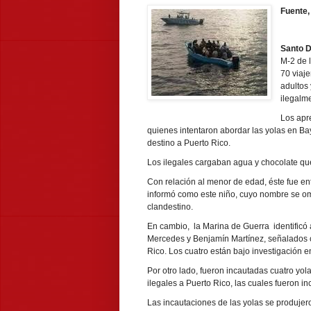
Fuente
Santo D
M-2 de 
70 viaj
adultos
ilegalm
Los apr
quienes intentaron abordar las yolas en B
destino a Puerto Rico.
Los ilegales cargaban agua y chocolate que
Con relación al menor de edad, éste fue e
informó como este niño, cuyo nombre se omi
clandestino.
En cambio, la Marina de Guerra identificó 
Mercedes y Benjamín Martínez, señalados 
Rico. Los cuatro están bajo investigación e
Por otro lado, fueron incautadas cuatro yol
ilegales a Puerto Rico, las cuales fueron 
Las incautaciones de las yolas se produjero