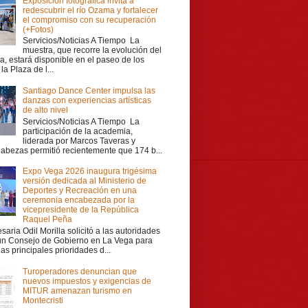
Exposición fotográfica invita a
redescubrir el río Ozama y fortalecer
el compromiso con su recuperación
(+Fotos)
Servicios/Noticias A Tiempo La
muestra, que recorre la evolución del
a, estará disponible en el paseo de los
la Plaza de l...
Santiago Dance Center impulsa las
danzas con experiencias artísticas
de alto nivel
Servicios/Noticias A Tiempo La
participación de la academia,
liderada por Marcos Taveras y
Cabezas permitió recientemente que 174 b...
Expo Vega 2026 inaugura trigésima
versión dedicada al Ministerio de
Deportes y Recreación en una
ceremonia encabezada por la
vicepresidente de la República
Raquel Peña
aria Odil Morilla solicitó a las autoridades
 un Consejo de Gobierno en La Vega para
las principales prioridades d...
Turoperadores denuncian que
nuevos impuestos y exigencias de
MITUR amenazan turismo en
Montecristi