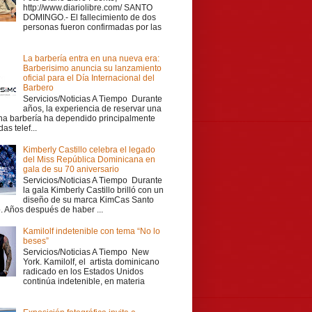
http://www.diariolibre.com/ SANTO
DOMINGO.- El fallecimiento de dos
personas fueron confirmadas por las
La barbería entra en una nueva era:
Barberisimo anuncia su lanzamiento
oficial para el Día Internacional del
Barbero
Servicios/Noticias A Tiempo Durante
años, la experiencia de reservar una
una barbería ha dependido principalmente
as telef...
Kimberly Castillo celebra el legado
del Miss República Dominicana en
gala de su 70 aniversario
Servicios/Noticias A Tiempo Durante
la gala Kimberly Castillo brilló con un
diseño de su marca KimCas Santo
 Años después de haber ...
Kamilolf indetenible con tema “No lo
beses”
Servicios/Noticias A Tiempo New
York. Kamilolf, el artista dominicano
radicado en los Estados Unidos
continúa indetenible, en materia