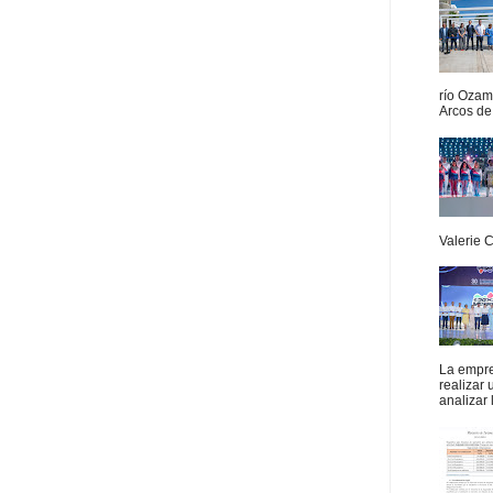
río Ozam
Arcos de 
Valerie 
La empres
realizar
analizar 