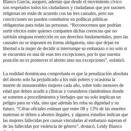
Blanco García, aseguró, además que desde el movimiento cívico
son respetados todos los ciudadanos y ciudadanas que por razones
religiosas no están de acuerdo con las tres causales, pero sus
convicciones no pueden constituirse en políticas públicas
obligatorias para todas las personas. “Reconocemos que podrían
surtir efectos entre quienes comparten dichas creencias que no
sufrirán ninguna restricción en sus derechos fundamentales, pues las
causales no se imponen en forma obligatoria, sino que dejan en
libertad a la mujer de decidir si interrumpe su embarazo o no solo si
se encuentra en una de esas tres excepciones, por lo que nuestra
posición no es promover el aborto sino sus excepciones”, enfatizó.
La realidad dominicana comprobada es que la penalización absoluta
del aborto solo ha perjudicado a los más pobres y ocasiona la
muerte de innumerables mujeres cada año, sobre todo menores de
edad que deben acudir a clínicas y curanderos clandestinos donde
se someten a procedimientos y brebajes que no solo implican un
peligro para su vida, sino que además les roba su dignidad y su
futuro. “Cifras oficiales estiman que entre 08 y 13% de las muertes
maternas se deben a abortos ilegales, y algunos estudios indican que
las mujeres fallecidas por causas vinculadas al embarazo superan el
de las fallecidas por violencia de género”, destacó, Leidy Blanco