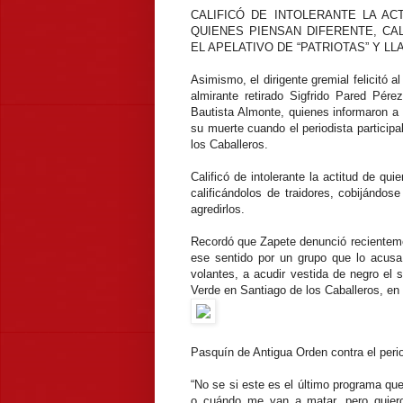
CALIFICÓ DE INTOLERANTE LA AC
QUIENES PIENSAN DIFERENTE, CA
EL APELATIVO DE “PATRIOTAS” Y L
Asimismo, el dirigente gremial felicitó 
almirante retirado Sigfrido Pared Pére
Bautista Almonte, quienes informaron a 
su muerte cuando el periodista particip
los Caballeros.
Calificó de intolerante la actitud de qu
calificándolos de traidores, cobijándose
agredirlos.
Recordó que Zapete denunció recienteme
ese sentido por un grupo que lo acusa
volantes, a acudir vestida de negro el 
Verde en Santiago de los Caballeros, en l
Pasquín de Antigua Orden contra el peri
“No se si este es el último programa que
o cuándo me van a matar, pero quiero