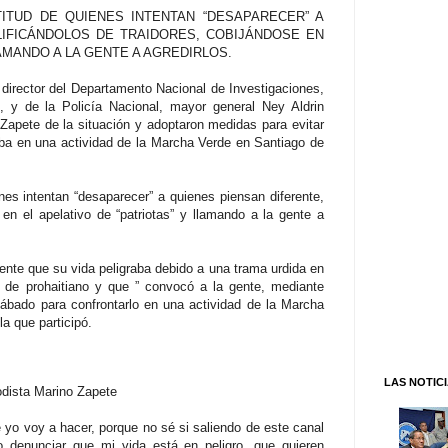
TITUD DE QUIENES INTENTAN “DESAPARECER” A
LIFICÁNDOLOS DE TRAIDORES, COBIJÁNDOSE EN
LAMANDO A LA GENTE A AGREDIRLOS.
al director del Departamento Nacional de Investigaciones,
z, y de la Policía Nacional, mayor general Ney Aldrin
Zapete de la situación y adoptaron medidas para evitar
aba en una actividad de la Marcha Verde en Santiago de
ienes intentan “desaparecer” a quienes piensan diferente,
 en el apelativo de “patriotas” y llamando a la gente a
nte que su vida peligraba debido a una trama urdida en
 de prohaitiano y que ” convocó a la gente, mediante
sábado para confrontarlo en una actividad de la Marcha
a que participó.
LAS NOTIC
odista Marino Zapete
 yo voy a hacer, porque no sé si saliendo de este canal
 denunciar que mi vida está en peligro, que quieren