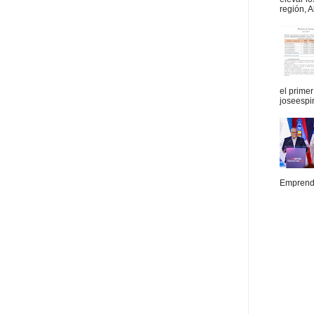
región, A
el prime
joseespi
Emprende