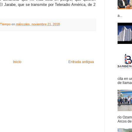
l Jarabe, que se transmite por Teleradio América, de 2
a...
A Tiempo
en
miércoles, noviembre 21, 2018
Inicio
Entrada antigua
cita en 
de llamad
río Ozam
Arcos de 