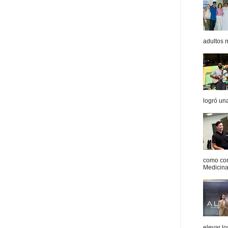
adultos 
logró un
como con
Medicina 
elevar l