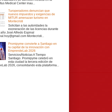
ltus Medical Center inau...
Turoperadores denuncian que
nuevos impuestos y exigencias de
MITUR amenazan turismo en
Montecristi
Solicitan a las autoridades la
exoneración de las licencias durante
r año José Alfredo Espinal
nal.hoy@gmail.com Montecristi...
Promipyme convierte a Santiago en
la capital de la innovación con
EmprendeLab 2026
Servicios/Noticias A Tiempo
Santiago. Promipyme celebró en
esta ciudad la tercera edición de
Lab 2026, consolidando esta plataforma...