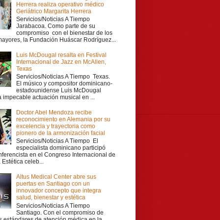
Herrera realiza operativo médico
Geriátrico Margarita Herrera
Servicios/Noticias A Tiempo
Jarabacoa. Como parte de su
compromiso con el bienestar de los
mayores, la Fundación Huáscar Rodríguez...
Luis McDougal resalta en Festival
Internacional de Jazz en McAllen,
Texas
Servicios/Noticias A Tiempo Texas.
El músico y compositor dominicano-
estadounidense Luis McDougal
a impecable actuación musical en ...
Doctor Abel Mendoza recibe
reconocimiento en Alemania por su
excelencia y trayectoria como
pionero de la armonización facial
Servicios/Noticias A Tiempo El
especialista dominicano participó
ferencista en el Congreso Internacional de
Estética celeb...
Altus Medical Center abre sus
puertas en Santiago con un
innovador concepto que integra
salud, bienestar y estética
Servicios/Noticias A Tiempo
Santiago. Con el compromiso de
os estándares de atención médica en la