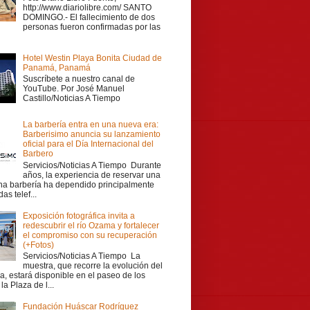
http://www.diariolibre.com/ SANTO
DOMINGO.- El fallecimiento de dos
personas fueron confirmadas por las
Hotel Westin Playa Bonita Ciudad de
Panamá, Panamá
Suscríbete a nuestro canal de
YouTube. Por José Manuel
Castillo/Noticias A Tiempo
La barbería entra en una nueva era:
Barberisimo anuncia su lanzamiento
oficial para el Día Internacional del
Barbero
Servicios/Noticias A Tiempo Durante
años, la experiencia de reservar una
una barbería ha dependido principalmente
as telef...
Exposición fotográfica invita a
redescubrir el río Ozama y fortalecer
el compromiso con su recuperación
(+Fotos)
Servicios/Noticias A Tiempo La
muestra, que recorre la evolución del
a, estará disponible en el paseo de los
la Plaza de l...
Fundación Huáscar Rodríguez