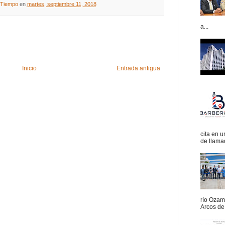
A Tiempo
en
martes, septiembre 11, 2018
a...
Inicio
Entrada antigua
cita en 
de llamad
río Ozam
Arcos de 