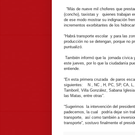
“Más de nueve mil choferes que prestan
(concho), taxistas y quienes trabajan 
de ese modo mostrar su indignación fren
incrementos exorbitantes de los hidrocarb
“Habrá transporte escolar y para las zon
producción no se detengan, porque no pr
puntualizó.
También informó que la jornada cívica y 
este jueves, por lo que la ciudadanía pued
entiende.
“En esta primera cruzada de paros escalo
siguientes: N , NC , H, PC, SP, CA, L,
Tamboril, Villa González, Sabana Iglesi
las Matas, entre otras”.
“Sugerimos la intervención del presiden
padecemos, la cual podría dejar sin tra
transporte, así como también a inversion
transporte”, sostuvo finalmente el presi