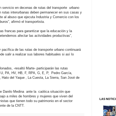
 servicio en decenas de rutas del transporte urbano
en rutas interurbanas deben permanecer en sus casas y
te al abuso que ejecuta Industria y Comercio con los
uros”, afirmó el transportista.
as francas para garantizar que la educación y la
etendemos afectar las actividades productivas”,
pacífica de las rutas de transporte urbano continuará
e salir a realizar sus labores habituales si así lo
nados, -resaltó Marte- participarán las rutas
 U, PA, HV, HB, F, RPA, G, E, P, Pedro García,
a, Hato del Yaque , La Cuesta, La Sierra, San José de
te Danilo Medina ante la caótica situación que
bajo a miles de hombres y mujeres que viven del
LAS NOTIC
istas que tienen todo su patrimonio en el sector
dente de la CNTT.