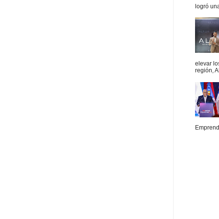
logró un
elevar l
región, A
Emprende