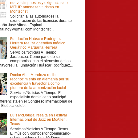
nuevos impuestos y exigencias de
MITUR amenazan turismo en
Montecristi
Solicitan a las autoridades la
exoneración de las licencias durante
r año José Alfredo Espinal
nal.hoy@gmail.com Montecristi...
Fundación Huáscar Rodríguez
Herrera realiza operativo médico
Geriátrico Margarita Herrera
Servicios/Noticias A Tiempo
Jarabacoa. Como parte de su
compromiso con el bienestar de los
mayores, la Fundación Huáscar Rodríguez...
Doctor Abel Mendoza recibe
reconocimiento en Alemania por su
excelencia y trayectoria como
pionero de la armonización facial
Servicios/Noticias A Tiempo El
especialista dominicano participó
ferencista en el Congreso Internacional de
Estética celeb...
Luis McDougal resalta en Festival
Internacional de Jazz en McAllen,
Texas
Servicios/Noticias A Tiempo Texas.
El músico y compositor dominicano-
estadounidense Luis McDougal