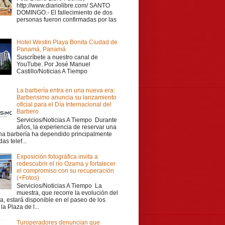
http://www.diariolibre.com/ SANTO
DOMINGO.- El fallecimiento de dos
personas fueron confirmadas por las
Hotel Westin Playa Bonita Ciudad de
Panamá, Panamá
Suscríbete a nuestro canal de
YouTube. Por José Manuel
Castillo/Noticias A Tiempo
La barbería entra en una nueva era:
Barberisimo anuncia su lanzamiento
oficial para el Día Internacional del
Barbero
Servicios/Noticias A Tiempo Durante
años, la experiencia de reservar una
una barbería ha dependido principalmente
as telef...
Exposición fotográfica invita a
redescubrir el río Ozama y fortalecer
el compromiso con su recuperación
(+Fotos)
Servicios/Noticias A Tiempo La
muestra, que recorre la evolución del
a, estará disponible en el paseo de los
la Plaza de l...
Turoperadores denuncian que