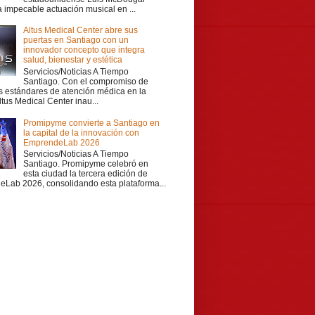
a impecable actuación musical en ...
Altus Medical Center abre sus
puertas en Santiago con un
innovador concepto que integra
salud, bienestar y estética
Servicios/Noticias A Tiempo
Santiago. Con el compromiso de
os estándares de atención médica en la
ltus Medical Center inau...
Promipyme convierte a Santiago en
la capital de la innovación con
EmprendeLab 2026
Servicios/Noticias A Tiempo
Santiago. Promipyme celebró en
esta ciudad la tercera edición de
Lab 2026, consolidando esta plataforma...