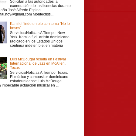
Solicitan a las autoridades la
exoneración de las licencias durante
r año José Alfredo Espinal
nal.hoy@gmail.com Montecristi...
Kamilolf indetenible con tema “No lo
beses”
Servicios/Noticias A Tiempo New
York. Kamilolf, el artista dominicano
radicado en los Estados Unidos
continúa indetenible, en materia
Luis McDougal resalta en Festival
Internacional de Jazz en McAllen,
Texas
Servicios/Noticias A Tiempo Texas.
El músico y compositor dominicano-
estadounidense Luis McDougal
a impecable actuación musical en ...