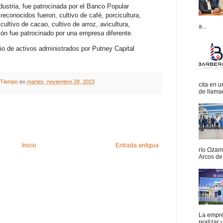
dustria, fue patrocinada por el Banco Popular
econocidos fueron, cultivo de café, porcicultura,
ultivo de cacao, cultivo de arroz, avicultura,
a...
glón fue patrocinado por una empresa diferente.
io de activos administrados por Putney Capital
A Tiempo
en
martes, noviembre 28, 2023
cita en 
de llamad
Inicio
Entrada antigua
río Ozam
Arcos de 
La empres
realizar