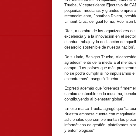
Trueba, Vicepresidente Ejecutivo de CAE
pequeñas, medianas y grandes empresas.
reconocimiento, Jonathan Rivera, presid
Limbert Cruz, de igual forma, Robinson 
Díaz, a nombre de los organizadores des
excelencia y a la innovación en el secto
el arduo trabajo y la dedicación de aque
desarrollo sostenible de nuestra nación”.
De su lado, Benigno Trueba, Vicepresid
agradecimiento de la medalla al mérito, 
campo. “Los países que más prosperan s
no se podrá cumplir si no impulsamos el
encontremos”, aseguró Trueba.
Expresó además que “creemos firmement
cambio sostenible en la industria, bene
contribuyendo al bienestar global”.
En ese marco Trueba agregó que “la tecn
Nuestra empresa cuenta con maquinarias
adicionales que complementan los proced
informáticos de gestión, plataformas bio
y entomológicos”.