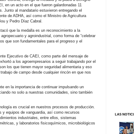
I, en un acto en el que fueron galardonadas 11
 Junto al mandatario estuvieron entregando el
ente de ADHA, así como el Ministro de Agricultura
Bou y Pedro Díaz Cabral.
tacó que la medalla es un reconocimiento a la
r agropecuario y agroindustrial, como forma de “celebrar
llos que son fundamentales para el progreso y el
ente Ejecutivo de CAEI, como parte del mensaje de
exhortó a los agroempresarios a seguir trabajando por el
on los que tienen mayor seguridad alimentaria y eso
 trabajo de campo desde cualquier rincón en que nos
e en la importancia de continuar impulsando un
ficiando no solo a nuestras comunidades, sino también
ología es crucial en nuestros procesos de producción.
 y equipos de vanguardia, así como recursos
LAS NOTIC
imientos industriales, entre ellos, sistemas
métricas, y laboratorios fisicoquímicos, microbiológicos