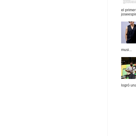
el prime
joseespi
musi...
logró un