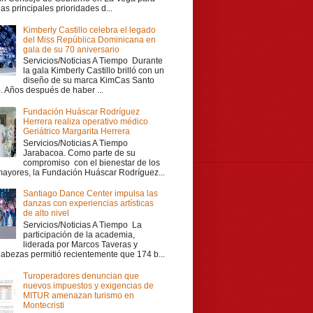
las principales prioridades d...
Kimberly Castillo celebra el legado
del Miss República Dominicana en
gala de su 70 aniversario
Servicios/Noticias A Tiempo Durante
la gala Kimberly Castillo brilló con un
diseño de su marca KimCas Santo
 Años después de haber ...
Fundación Huáscar Rodríguez
Herrera realiza operativo médico
Geriátrico Margarita Herrera
Servicios/Noticias A Tiempo
Jarabacoa. Como parte de su
compromiso con el bienestar de los
mayores, la Fundación Huáscar Rodríguez...
Santiago Dance Center impulsa las
danzas con experiencias artísticas
de alto nivel
Servicios/Noticias A Tiempo La
participación de la academia,
liderada por Marcos Taveras y
Cabezas permitió recientemente que 174 b...
Turoperadores denuncian que
nuevos impuestos y exigencias de
MITUR amenazan turismo en
Montecristi