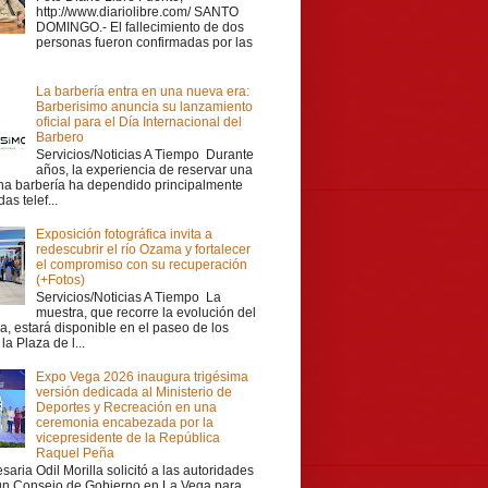
http://www.diariolibre.com/ SANTO
DOMINGO.- El fallecimiento de dos
personas fueron confirmadas por las
La barbería entra en una nueva era:
Barberisimo anuncia su lanzamiento
oficial para el Día Internacional del
Barbero
Servicios/Noticias A Tiempo Durante
años, la experiencia de reservar una
una barbería ha dependido principalmente
as telef...
Exposición fotográfica invita a
redescubrir el río Ozama y fortalecer
el compromiso con su recuperación
(+Fotos)
Servicios/Noticias A Tiempo La
muestra, que recorre la evolución del
a, estará disponible en el paseo de los
la Plaza de l...
Expo Vega 2026 inaugura trigésima
versión dedicada al Ministerio de
Deportes y Recreación en una
ceremonia encabezada por la
vicepresidente de la República
Raquel Peña
aria Odil Morilla solicitó a las autoridades
 un Consejo de Gobierno en La Vega para