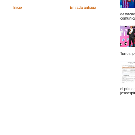
Inicio
Entrada antigua
destacad
comunica
Torres, po
el prime
joseespi