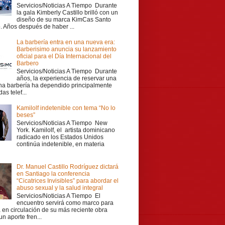
Servicios/Noticias A Tiempo Durante
la gala Kimberly Castillo brilló con un
diseño de su marca KimCas Santo
 Años después de haber ...
La barbería entra en una nueva era:
Barberisimo anuncia su lanzamiento
oficial para el Día Internacional del
Barbero
Servicios/Noticias A Tiempo Durante
años, la experiencia de reservar una
una barbería ha dependido principalmente
as telef...
Kamilolf indetenible con tema “No lo
beses”
Servicios/Noticias A Tiempo New
York. Kamilolf, el artista dominicano
radicado en los Estados Unidos
continúa indetenible, en materia
Dr. Manuel Castillo Rodríguez dictará
en Santiago la conferencia
“Cicatrices Invisibles” para abordar el
abuso sexual y la salud integral
Servicios/Noticias A Tiempo El
encuentro servirá como marco para
a en circulación de su más reciente obra
 un aporte fren...