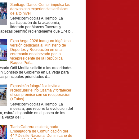
Santiago Dance Center impulsa las
danzas con experiencias artísticas
de alto nivel
Servicios/Noticias A Tiempo La
participación de la academia,
liderada por Marcos Taveras y
Cabezas permitió recientemente que 174 b...
Expo Vega 2026 inaugura trigésima
versión dedicada al Ministerio de
Deportes y Recreación en una
ceremonia encabezada por la
vicepresidente de la República
Raquel Peña
aria Odil Morilla solicitó a las autoridades
 un Consejo de Gobierno en La Vega para
las principales prioridades d...
Exposición fotográfica invita a
redescubrir el río Ozama y fortalecer
el compromiso con su recuperación
(+Fotos)
Servicios/Noticias A Tiempo La
muestra, que recorre la evolución del
a, estará disponible en el paseo de los
la Plaza de l...
Tiaris Cabrera es designada
Embajadora de Comunicación del
44.º Desfile Nacional Dominicano de