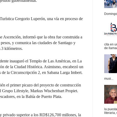
 gestión gubernamental.
Domingo.
a Turística Gregorio Luperón, una vía en proceso de
ne Ascención, informó que la obra fue construida a
e pesos, y comunica las ciudades de Santiago y
cita en 
de llamad
.3 kilómetros.
esidente inauguró el Templo de Las Américas, en La
ción de la Ciudad Histórica. Asimismo, encabezó un
s de la Circunscripción 2, en Sabana Larga Imbert.
musi...
ién el primer picazo del proyecto de construcción
del Grupo Lifestyle, Markus Wischenbart Propiet.
scadores, en la Bahía de Puerto Plata.
la puest
literaria,
 y privado superior a los RD$126,700 millones, la