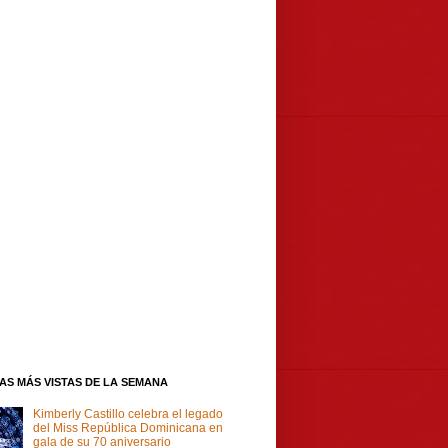
IAS MÁS VISTAS DE LA SEMANA
Kimberly Castillo celebra el legado
del Miss República Dominicana en
gala de su 70 aniversario