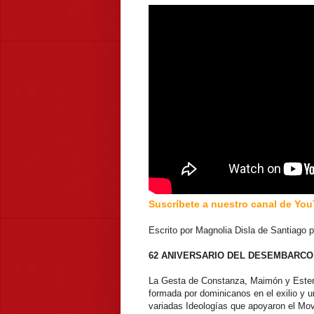
Suscríbete a nuestro canal de Yo
Escrito por Magnolia Disla de Santiago 
62 ANIVERSARIO DEL DESEMBARCO
La Gesta de Constanza, Maimón y Estero
formada por dominicanos en el exilio y u
variadas Ideologías que apoyaron el Mov