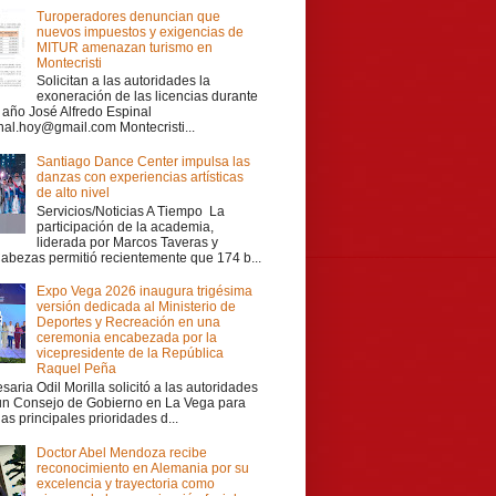
Turoperadores denuncian que
nuevos impuestos y exigencias de
MITUR amenazan turismo en
Montecristi
Solicitan a las autoridades la
exoneración de las licencias durante
r año José Alfredo Espinal
nal.hoy@gmail.com Montecristi...
Santiago Dance Center impulsa las
danzas con experiencias artísticas
de alto nivel
Servicios/Noticias A Tiempo La
participación de la academia,
liderada por Marcos Taveras y
Cabezas permitió recientemente que 174 b...
Expo Vega 2026 inaugura trigésima
versión dedicada al Ministerio de
Deportes y Recreación en una
ceremonia encabezada por la
vicepresidente de la República
Raquel Peña
aria Odil Morilla solicitó a las autoridades
 un Consejo de Gobierno en La Vega para
las principales prioridades d...
Doctor Abel Mendoza recibe
reconocimiento en Alemania por su
excelencia y trayectoria como