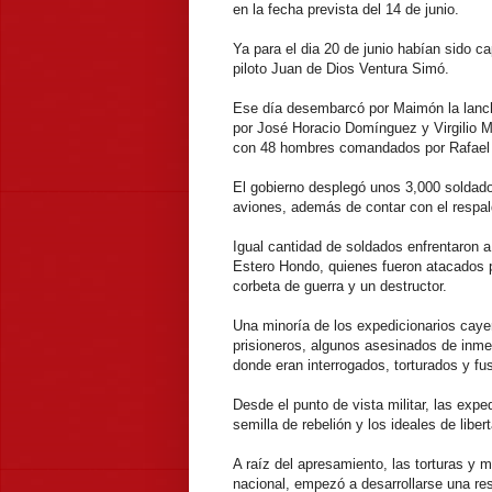
en la fecha prevista del 14 de junio.
Ya para el dia 20 de junio habían sido c
piloto Juan de Dios Ventura Simó.
Ese día desembarcó por Maimón la lanc
por José Horacio Domínguez y Virgilio M
con 48 hombres comandados por Rafael
El gobierno desplegó unos 3,000 soldado
aviones, además de contar con el resp
Igual cantidad de soldados enfrentaron
Estero Hondo, quienes fueron atacados 
corbeta de guerra y un destructor.
Una minoría de los expedicionarios cay
prisioneros, algunos asesinados de inme
donde eran interrogados, torturados y fu
Desde el punto de vista militar, las exped
semilla de rebelión y los ideales de libe
A raíz del apresamiento, las torturas y m
nacional, empezó a desarrollarse una res