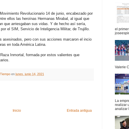
l Movimiento Revolucionario 14 de junio, encabezado por
re ellos las heroínas Hermanas Mirabal, al igual que
ían que arriesgaban sus vidas. Y de hecho así sería,
r el SIM, Servicio de Inteligencia Militar, de Trujillo.
el prime
joseespi
 asesinados, pero con sus acciones marcaron el incio
uras en toda América Latina.
Raza Inmortal, formada por estos valientes que
tarios.
Valerie 
A Tiempo
en
lunes, junio 14, 2021
La empres
realizar
analizar 
Inicio
Entrada antigua