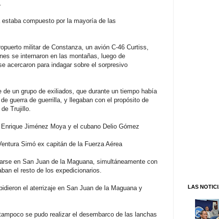
o.
 estaba compuesto por la mayoría de las
eropuerto militar de Constanza, un avión C-46 Curtiss,
nes se internaron en las montañas, luego de
 se acercaron para indagar sobre el sorpresivo
 de un grupo de exiliados, que durante un tiempo había
de guerra de guerrilla, y llegaban con el propósito de
de Trujillo.
 Enrique Jiménez Moya y el cubano Delio Gómez
 Ventura Simó ex capitán de la Fuerza Aérea
lizarse en San Juan de la Maguana, simultáneamente con
ban el resto de los expedicionarios.
LAS NOTIC
pidieron el aterrizaje en San Juan de la Maguana y
 tampoco se pudo realizar el desembarco de las lanchas