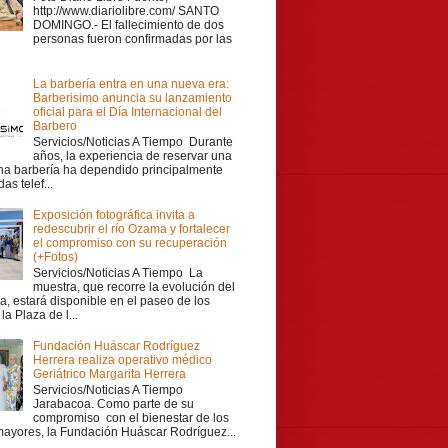
http://www.diariolibre.com/ SANTO
DOMINGO.- El fallecimiento de dos
personas fueron confirmadas por las
La barbería entra en una nueva era:
Barberisimo anuncia su lanzamiento
oficial para el Día Internacional del
Barbero
Servicios/Noticias A Tiempo Durante
años, la experiencia de reservar una
una barbería ha dependido principalmente
as telef...
Exposición fotográfica invita a
redescubrir el río Ozama y fortalecer
el compromiso con su recuperación
(+Fotos)
Servicios/Noticias A Tiempo La
muestra, que recorre la evolución del
a, estará disponible en el paseo de los
la Plaza de l...
Fundación Huáscar Rodríguez
Herrera realiza operativo médico
Geriátrico Margarita Herrera
Servicios/Noticias A Tiempo
Jarabacoa. Como parte de su
compromiso con el bienestar de los
mayores, la Fundación Huáscar Rodríguez...