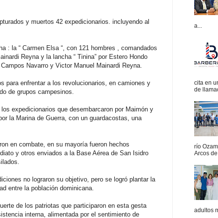
apturados y muertos 42 expedicionarios. incluyendo al
a...
ha : la “ Carmen Elsa “, con 121 hombres , comandados
ainardi Reyna y la lancha “ Tinina” por Estero Hondo
 Campos Navarro y Victor Manuel Mainardi Reyna.
s para enfrentar a los revolucionarios, en camiones y
cita en 
de llamad
aldo de grupos campesinos.
 a los expedicionarios que desembarcaron por Maimón y
por la Marina de Guerra, con un guardacostas, una
eron en combate, en su mayoría fueron hechos
río Ozam
diato y otros enviados a la Base Aérea de San Isidro
Arcos de 
silados.
iciones no lograron su objetivo, pero se logró plantar la
rtad entre la población dominicana.
uerte de los patriotas que participaron en esta gesta
adultos 
istencia interna, alimentada por el sentimiento de