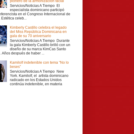
pionero de la armonización facial
Servicios/Noticias A Tiempo El
especialista dominicano participó
ferencista en el Congreso Internacional de
Estética celeb...
Kimberly Castillo celebra el legado
del Miss República Dominicana en
gala de su 70 aniversario
Servicios/Noticias A Tiempo Durante
la gala Kimberly Castillo brilló con un
diseño de su marca KimCas Santo
 Años después de haber ...
Kamilolf indetenible con tema “No lo
beses”
Servicios/Noticias A Tiempo New
York. Kamilolf, el artista dominicano
radicado en los Estados Unidos
continúa indetenible, en materia