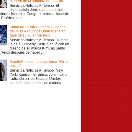
pionero de la armonización facial
Servicios/Noticias A Tiempo El
especialista dominicano participó
ferencista en el Congreso Internacional de
Estética celeb...
Kimberly Castillo celebra el legado
del Miss República Dominicana en
gala de su 70 aniversario
Servicios/Noticias A Tiempo Durante
la gala Kimberly Castillo brilló con un
diseño de su marca KimCas Santo
 Años después de haber ...
Kamilolf indetenible con tema “No lo
beses”
Servicios/Noticias A Tiempo New
York. Kamilolf, el artista dominicano
radicado en los Estados Unidos
continúa indetenible, en materia