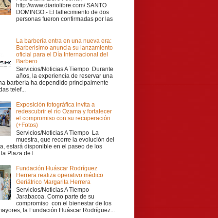
http://www.diariolibre.com/ SANTO
DOMINGO.- El fallecimiento de dos
personas fueron confirmadas por las
La barbería entra en una nueva era:
Barberisimo anuncia su lanzamiento
oficial para el Día Internacional del
Barbero
Servicios/Noticias A Tiempo Durante
años, la experiencia de reservar una
una barbería ha dependido principalmente
as telef...
Exposición fotográfica invita a
redescubrir el río Ozama y fortalecer
el compromiso con su recuperación
(+Fotos)
Servicios/Noticias A Tiempo La
muestra, que recorre la evolución del
a, estará disponible en el paseo de los
la Plaza de l...
Fundación Huáscar Rodríguez
Herrera realiza operativo médico
Geriátrico Margarita Herrera
Servicios/Noticias A Tiempo
Jarabacoa. Como parte de su
compromiso con el bienestar de los
mayores, la Fundación Huáscar Rodríguez...