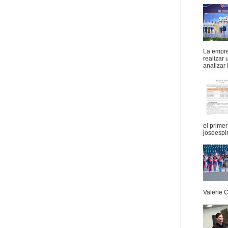
La empres
realizar
analizar 
el prime
joseespi
Valerie 