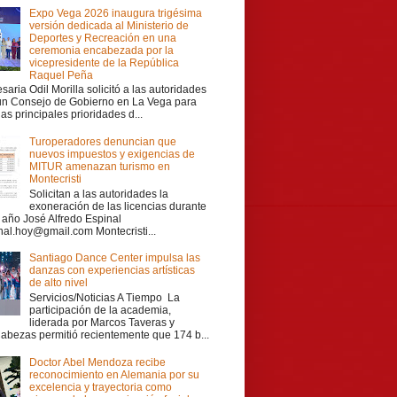
Expo Vega 2026 inaugura trigésima
versión dedicada al Ministerio de
Deportes y Recreación en una
ceremonia encabezada por la
vicepresidente de la República
Raquel Peña
aria Odil Morilla solicitó a las autoridades
 un Consejo de Gobierno en La Vega para
las principales prioridades d...
Turoperadores denuncian que
nuevos impuestos y exigencias de
MITUR amenazan turismo en
Montecristi
Solicitan a las autoridades la
exoneración de las licencias durante
r año José Alfredo Espinal
nal.hoy@gmail.com Montecristi...
Santiago Dance Center impulsa las
danzas con experiencias artísticas
de alto nivel
Servicios/Noticias A Tiempo La
participación de la academia,
liderada por Marcos Taveras y
Cabezas permitió recientemente que 174 b...
Doctor Abel Mendoza recibe
reconocimiento en Alemania por su
excelencia y trayectoria como