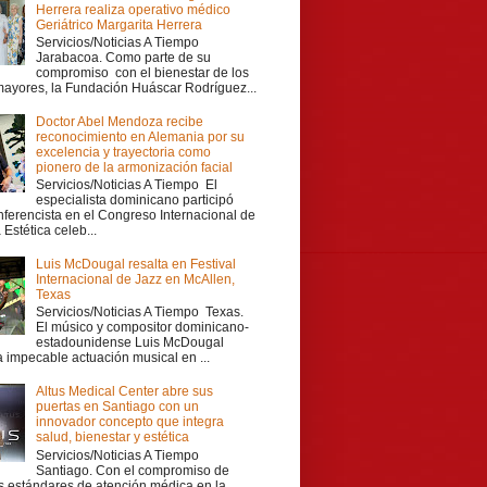
Herrera realiza operativo médico
Geriátrico Margarita Herrera
Servicios/Noticias A Tiempo
Jarabacoa. Como parte de su
compromiso con el bienestar de los
mayores, la Fundación Huáscar Rodríguez...
Doctor Abel Mendoza recibe
reconocimiento en Alemania por su
excelencia y trayectoria como
pionero de la armonización facial
Servicios/Noticias A Tiempo El
especialista dominicano participó
ferencista en el Congreso Internacional de
Estética celeb...
Luis McDougal resalta en Festival
Internacional de Jazz en McAllen,
Texas
Servicios/Noticias A Tiempo Texas.
El músico y compositor dominicano-
estadounidense Luis McDougal
a impecable actuación musical en ...
Altus Medical Center abre sus
puertas en Santiago con un
innovador concepto que integra
salud, bienestar y estética
Servicios/Noticias A Tiempo
Santiago. Con el compromiso de
os estándares de atención médica en la