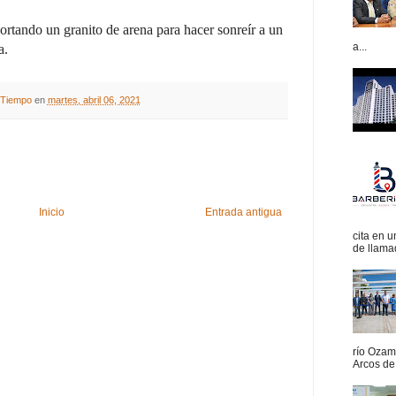
ortando un granito de arena para hacer sonreír a un
a...
a.
A Tiempo
en
martes, abril 06, 2021
Inicio
Entrada antigua
cita en 
de llamad
río Ozam
Arcos de 