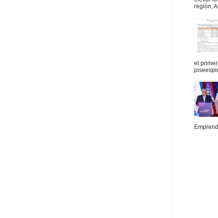
región, A
el prime
joseespi
Emprende