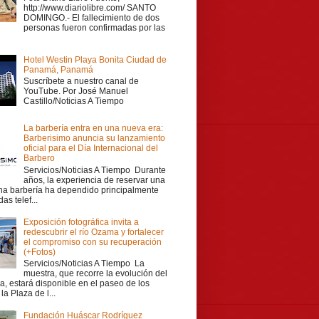
http://www.diariolibre.com/ SANTO
DOMINGO.- El fallecimiento de dos
personas fueron confirmadas por las
Hotel Westin Playa Bonita Ciudad de
Panamá, Panamá
Suscríbete a nuestro canal de
YouTube. Por José Manuel
Castillo/Noticias A Tiempo
La barbería entra en una nueva era:
Barberisimo anuncia su lanzamiento
oficial para el Día Internacional del
Barbero
Servicios/Noticias A Tiempo Durante
años, la experiencia de reservar una
una barbería ha dependido principalmente
as telef...
Exposición fotográfica invita a
redescubrir el río Ozama y fortalecer
el compromiso con su recuperación
(+Fotos)
Servicios/Noticias A Tiempo La
muestra, que recorre la evolución del
a, estará disponible en el paseo de los
la Plaza de l...
Fundación Huáscar Rodríguez