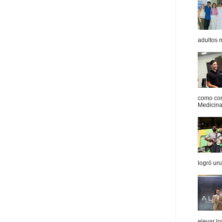
adultos 
como con
Medicina 
logró un
elevar l