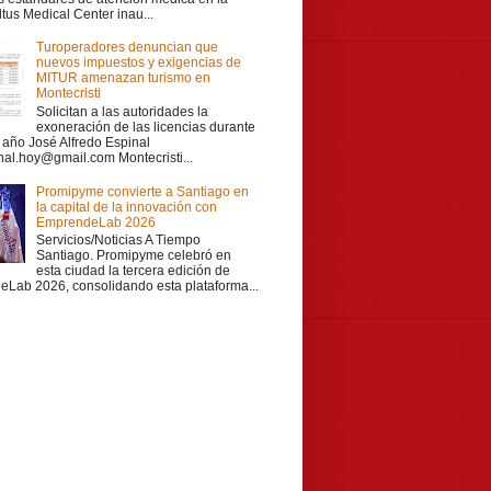
ltus Medical Center inau...
Turoperadores denuncian que
nuevos impuestos y exigencias de
MITUR amenazan turismo en
Montecristi
Solicitan a las autoridades la
exoneración de las licencias durante
r año José Alfredo Espinal
nal.hoy@gmail.com Montecristi...
Promipyme convierte a Santiago en
la capital de la innovación con
EmprendeLab 2026
Servicios/Noticias A Tiempo
Santiago. Promipyme celebró en
esta ciudad la tercera edición de
Lab 2026, consolidando esta plataforma...