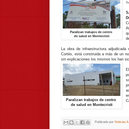
T
S
D
C
A
Paralizan trabajos de centro
q
de salud en Montecristi
d
La obra de infraestructura adjudicada 
Cortés, está construida a más de un n
sin explicaciones los mismos los han si
E
p
s
p
a
e
Paralizan trabajos de centro
C
de salud en Montecristi
Publicado por
Noticias 