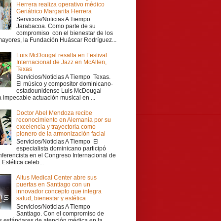
Herrera realiza operativo médico
Geriátrico Margarita Herrera
Servicios/Noticias A Tiempo
Jarabacoa. Como parte de su
compromiso con el bienestar de los
mayores, la Fundación Huáscar Rodríguez...
Luis McDougal resalta en Festival
Internacional de Jazz en McAllen,
Texas
Servicios/Noticias A Tiempo Texas.
El músico y compositor dominicano-
estadounidense Luis McDougal
a impecable actuación musical en ...
Doctor Abel Mendoza recibe
reconocimiento en Alemania por su
excelencia y trayectoria como
pionero de la armonización facial
Servicios/Noticias A Tiempo El
especialista dominicano participó
ferencista en el Congreso Internacional de
Estética celeb...
Altus Medical Center abre sus
puertas en Santiago con un
innovador concepto que integra
salud, bienestar y estética
Servicios/Noticias A Tiempo
Santiago. Con el compromiso de
os estándares de atención médica en la