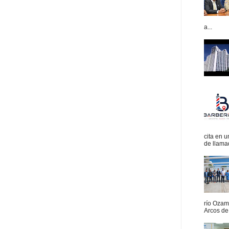
a...
cita en 
de llamad
río Ozam
Arcos de 