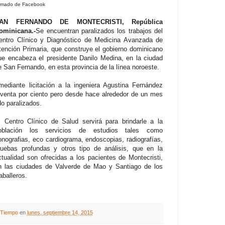
omado de Facebook
AN FERNANDO DE MONTECRISTI, República
ominicana.-
Se encuentran paralizados los trabajos del
entro Clínico y Diagnóstico de Medicina Avanzada de
tención Primaria, que construye el gobierno dominicano
ue encabeza el presidente Danilo Medina, en la ciudad
e San Fernando, en esta provincia de la línea noroeste.
mediante licitación a la ingeniera Agustina Fernández
oventa por ciento pero desde hace alrededor de un mes
do paralizados.
l Centro Clínico de Salud servirá para brindarle a la
oblación los servicios de estudios tales como
onografias, eco cardiograma, endoscopias, radiografías,
ruebas profundas y otros tipo de análisis, que en la
ctualidad son ofrecidas a los pacientes de Montecristi,
n las ciudades de Valverde de Mao y Santiago de los
aballeros.
A Tiempo
en
lunes, septiembre 14, 2015