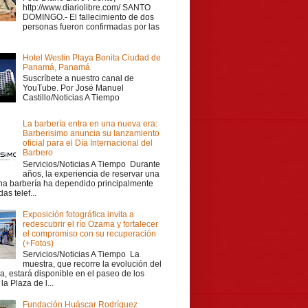
http://www.diariolibre.com/ SANTO
DOMINGO.- El fallecimiento de dos
personas fueron confirmadas por las
Hotel Westin Playa Bonita Ciudad de
Panamá, Panamá
Suscríbete a nuestro canal de
YouTube. Por José Manuel
Castillo/Noticias A Tiempo
La barbería entra en una nueva era:
Barberisimo anuncia su lanzamiento
oficial para el Día Internacional del
Barbero
Servicios/Noticias A Tiempo Durante
años, la experiencia de reservar una
una barbería ha dependido principalmente
as telef...
Exposición fotográfica invita a
redescubrir el río Ozama y fortalecer
el compromiso con su recuperación
(+Fotos)
Servicios/Noticias A Tiempo La
muestra, que recorre la evolución del
a, estará disponible en el paseo de los
la Plaza de l...
Fundación Huáscar Rodríguez