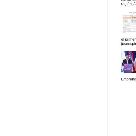
región, A
el prime
joseespi
Emprende