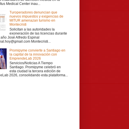
ltus Medical Center inau...
Turoperadores denuncian que
nuevos impuestos y exigencias de
MITUR amenazan turismo en
Montecristi
Solicitan a las autoridades la
exoneración de las licencias durante
r año José Alfredo Espinal
nal.hoy@gmail.com Montecristi...
Promipyme convierte a Santiago en
la capital de la innovación con
EmprendeLab 2026
Servicios/Noticias A Tiempo
Santiago. Promipyme celebró en
esta ciudad la tercera edición de
Lab 2026, consolidando esta plataforma...