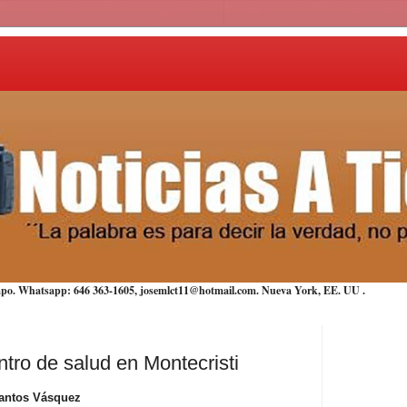
iempo. Whatsapp: 646 363-1605, josemlct11@hotmail.com. Nueva York,
EE. UU
.
ntro de salud en Montecristi
antos Vásquez