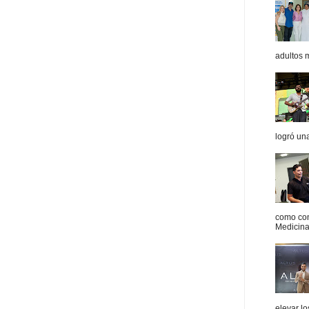
adultos 
logró un
como con
Medicina 
elevar l