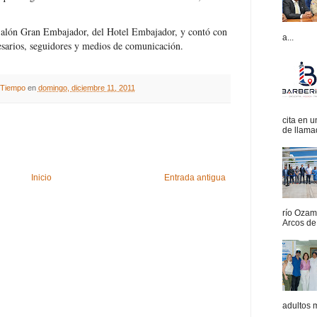
l Salón Gran Embajador, del Hotel Embajador, y contó con
a...
presarios, seguidores y medios de comunicación.
A Tiempo
en
domingo, diciembre 11, 2011
cita en 
de llamad
Inicio
Entrada antigua
río Ozam
Arcos de 
adultos 