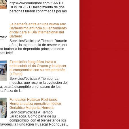
http://www.diariolibre.com/ SANTO
DOMINGO.- El fallecimiento de dos
personas fueron confirmadas por las
La barbería entra en una nueva era:
Barberisimo anuncia su lanzamiento
oficial para el Día Internacional del
Barbero
Servicios/Noticias A Tiempo Durante
años, la experiencia de reservar una
una barbería ha dependido principalmente
as telef...
Exposición fotográfica invita a
redescubrir el río Ozama y fortalecer
el compromiso con su recuperación
(+Fotos)
Servicios/Noticias A Tiempo La
muestra, que recorre la evolución del
a, estará disponible en el paseo de los
la Plaza de l...
Fundación Huáscar Rodríguez
Herrera realiza operativo médico
Geriátrico Margarita Herrera
Servicios/Noticias A Tiempo
Jarabacoa. Como parte de su
compromiso con el bienestar de los
mayores, la Fundación Huáscar Rodríguez...