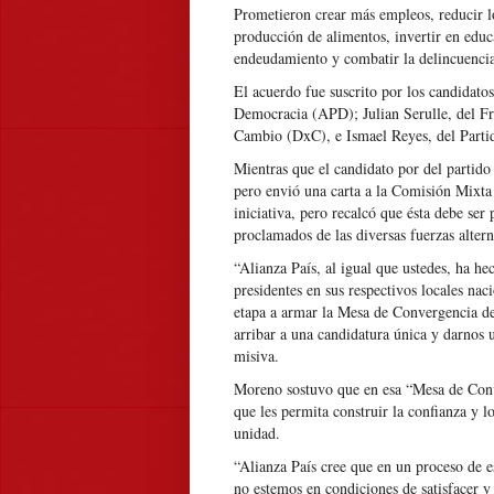
Prometieron crear más empleos, reducir lo
producción de alimentos, invertir en educa
endeudamiento y combatir la delincuencia,
El acuerdo fue suscrito por los candidato
Democracia (APD); Julian Serulle, del F
Cambio (DxC), e Ismael Reyes, del Parti
Mientras que el candidato por del partido
pero envió una carta a la Comisión Mixta 
iniciativa, pero recalcó que ésta debe ser
proclamados de las diversas fuerzas altern
“Alianza País, al igual que ustedes, ha h
presidentes en sus respectivos locales na
etapa a armar la Mesa de Convergencia de
arribar a una candidatura única y darnos u
misiva.
Moreno sostuvo que en esa “Mesa de Conv
que les permita construir la confianza y l
unidad.
“Alianza País cree que en un proceso de e
no estemos en condiciones de satisfacer y 