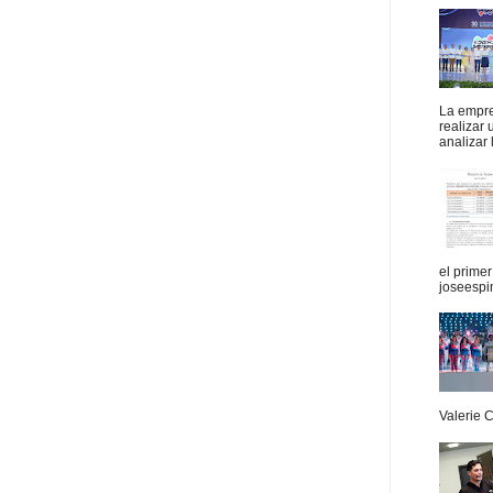
La empres
realizar
analizar 
el prime
joseespi
Valerie 