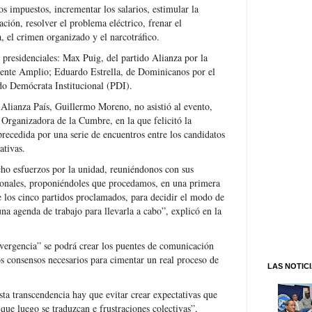
s impuestos, incrementar los salarios, estimular la
ción, resolver el problema eléctrico, frenar el
 el crimen organizado y el narcotráfico.
s presidenciales: Max Puig, del partido Alianza por la
rente Amplio; Eduardo Estrella, de Dominicanos por el
do Demócrata Institucional (PDI).
 Alianza País, Guillermo Moreno, no asistió al evento,
Organizadora de la Cumbre, en la que felicitó la
 precedida por una serie de encuentros entre los candidatos
ativas.
echo esfuerzos por la unidad, reuniéndonos con sus
cionales, proponiéndoles que procedamos, en una primera
 los cinco partidos proclamados, para decidir el modo de
na agenda de trabajo para llevarla a cabo”, explicó en la
ergencia” se podrá crear los puentes de comunicación
os consensos necesarios para cimentar un real proceso de
LAS NOTIC
sta transcendencia hay que evitar crear expectativas que
que luego se traduzcan e frustraciones colectivas”,