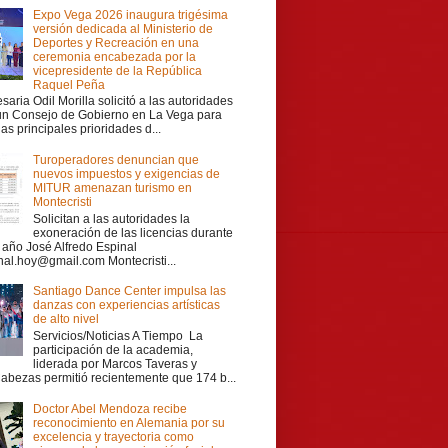
Expo Vega 2026 inaugura trigésima
versión dedicada al Ministerio de
Deportes y Recreación en una
ceremonia encabezada por la
vicepresidente de la República
Raquel Peña
aria Odil Morilla solicitó a las autoridades
 un Consejo de Gobierno en La Vega para
las principales prioridades d...
Turoperadores denuncian que
nuevos impuestos y exigencias de
MITUR amenazan turismo en
Montecristi
Solicitan a las autoridades la
exoneración de las licencias durante
r año José Alfredo Espinal
nal.hoy@gmail.com Montecristi...
Santiago Dance Center impulsa las
danzas con experiencias artísticas
de alto nivel
Servicios/Noticias A Tiempo La
participación de la academia,
liderada por Marcos Taveras y
Cabezas permitió recientemente que 174 b...
Doctor Abel Mendoza recibe
reconocimiento en Alemania por su
excelencia y trayectoria como