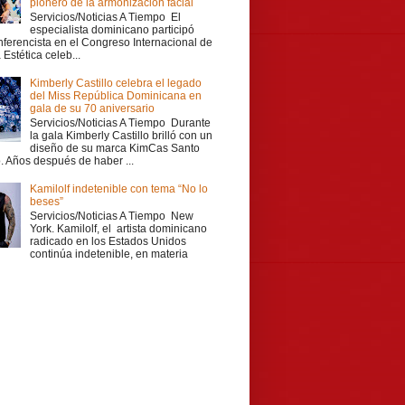
pionero de la armonización facial
Servicios/Noticias A Tiempo El
especialista dominicano participó
ferencista en el Congreso Internacional de
Estética celeb...
Kimberly Castillo celebra el legado
del Miss República Dominicana en
gala de su 70 aniversario
Servicios/Noticias A Tiempo Durante
la gala Kimberly Castillo brilló con un
diseño de su marca KimCas Santo
 Años después de haber ...
Kamilolf indetenible con tema “No lo
beses”
Servicios/Noticias A Tiempo New
York. Kamilolf, el artista dominicano
radicado en los Estados Unidos
continúa indetenible, en materia