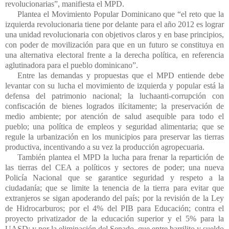
revolucionarias”, manifiesta el MPD.
Plantea el Movimiento Popular Dominicano que “el reto que la
izquierda revolucionaria tiene por delante para el año 2012 es lograr
una unidad revolucionaria con objetivos claros y en base principios,
con poder de movilización para que en un futuro se constituya en
una alternativa electoral frente a la derecha política, en referencia
aglutinadora para el pueblo dominicano”.
Entre las demandas y propuestas que el MPD entiende debe
levantar con su lucha el movimiento de izquierda y popular está la
defensa del patrimonio nacional; la lucha
anti
-corrupción con
confiscación de bienes logrados ilícitamente; la preservación de
medio ambiente; por atención de salud asequible para todo el
pueblo; una política de empleos y seguridad alimentaria; que se
regule la urbanización en los municipios para preservar las tierras
productiva, incentivando a su vez la producción agropecuaria.
También plantea el MPD la lucha para frenar la repartición de
las tierras del CEA a políticos y sectores de poder; una nueva
Policía Nacional que se garantice seguridad y respeto a la
ciudadanía; que se limite la tenencia de la tierra para evitar que
extranjeros se sigan apoderando del país; por la revisión de la Ley
de Hidrocarburos; por el 4% del PIB para Educación; contra el
proyecto privatizador de la educación superior y el 5% para la
UASD; y por la eliminación del Senado, que entre barrilito y sueldo