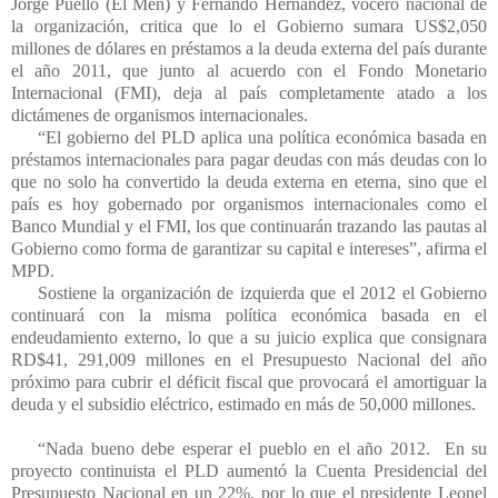
Jorge
Puello
(El
Men
) y Fernando Hernández, vocero nacional de
la organización, critica que lo el Gobierno sumara US$2,050
millones de dólares en préstamos a la deuda externa del país durante
el año 2011, que junto al acuerdo con el Fondo Monetario
Internacional (FMI), deja al país completamente atado a los
dictámenes de organismos internacionales.
“El gobierno del PLD aplica una política económica basada en
préstamos internacionales para pagar deudas con más deudas con lo
que no solo ha convertido la deuda externa en eterna, sino que el
país es hoy gobernado por organismos internacionales como el
Banco Mundial y el FMI, los que continuarán trazando las pautas al
Gobierno como forma de garantizar su capital e intereses”, afirma el
MPD.
Sostiene la organización de izquierda que el 2012 el Gobierno
continuará con la misma política económica basada en el
endeudamiento externo, lo que a su juicio explica que consignara
RD$41, 291,009 millones en el Presupuesto Nacional del año
próximo para cubrir el déficit fiscal que provocará el amortiguar la
deuda y el subsidio eléctrico, estimado en más de 50,000 millones.
“Nada bueno debe esperar el pueblo en el año 2012. En su
proyecto continuista el PLD aumentó la Cuenta Presidencial del
Presupuesto Nacional en un 22%, por lo que el presidente Leonel