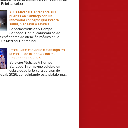
Estética celeb...
Altus Medical Center abre sus
puertas en Santiago con un
innovador concepto que integra
salud, bienestar y estética
Servicios/Noticias A Tiempo
Santiago. Con el compromiso de
os estándares de atención médica en la
ltus Medical Center inau...
Promipyme convierte a Santiago en
la capital de la innovación con
EmprendeLab 2026
Servicios/Noticias A Tiempo
Santiago. Promipyme celebró en
esta ciudad la tercera edición de
Lab 2026, consolidando esta plataforma...