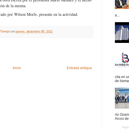
ción de la misma.
rado por Wilson Morfe, presente en la actividad.
a...
A Tiempo
en
jueves, diciembre 08, 2011
Inicio
Entrada antigua
cita en 
de llamad
río Ozam
Arcos de 