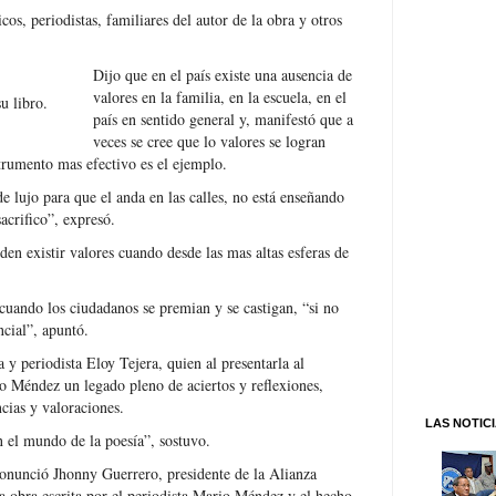
icos, periodistas, familiares del autor de la obra y otros
Dijo que en el país existe una ausencia de
valores en la familia, en la escuela, en el
u libro.
país en sentido general y, manifestó que a
veces se cree que lo valores se logran
strumento mas efectivo es el ejemplo.
de lujo para que el anda en las calles, no está enseñando
acrifico”, expresó.
n existir valores cuando desde las mas altas esferas de
cuando los ciudadanos se premian y se castigan, “si no
ncial”, apuntó.
a y periodista Eloy Tejera, quien al presentarla al
io Méndez un legado pleno de aciertos y reflexiones,
cias y valoraciones.
LAS NOTIC
n el mundo de la poesía”, sostuvo.
ronunció Jhonny Guerrero, presidente de la Alianza
la obra escrita por el periodista Mario Méndez y el hecho