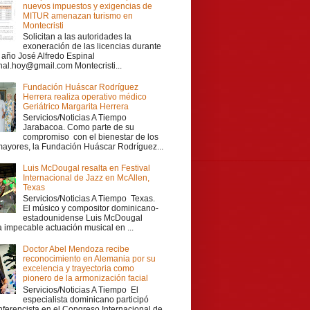
nuevos impuestos y exigencias de
MITUR amenazan turismo en
Montecristi
Solicitan a las autoridades la
exoneración de las licencias durante
r año José Alfredo Espinal
nal.hoy@gmail.com Montecristi...
Fundación Huáscar Rodríguez
Herrera realiza operativo médico
Geriátrico Margarita Herrera
Servicios/Noticias A Tiempo
Jarabacoa. Como parte de su
compromiso con el bienestar de los
mayores, la Fundación Huáscar Rodríguez...
Luis McDougal resalta en Festival
Internacional de Jazz en McAllen,
Texas
Servicios/Noticias A Tiempo Texas.
El músico y compositor dominicano-
estadounidense Luis McDougal
a impecable actuación musical en ...
Doctor Abel Mendoza recibe
reconocimiento en Alemania por su
excelencia y trayectoria como
pionero de la armonización facial
Servicios/Noticias A Tiempo El
especialista dominicano participó
ferencista en el Congreso Internacional de