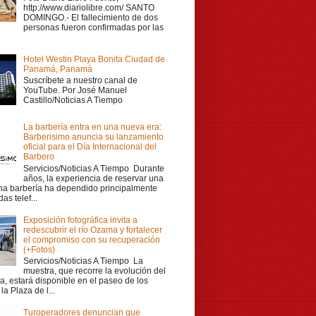
http://www.diariolibre.com/ SANTO
DOMINGO.- El fallecimiento de dos
personas fueron confirmadas por las
Hotel Westin Playa Bonita Ciudad de
Panamá, Panamá
Suscríbete a nuestro canal de
YouTube. Por José Manuel
Castillo/Noticias A Tiempo
La barbería entra en una nueva era:
Barberisimo anuncia su lanzamiento
oficial para el Día Internacional del
Barbero
Servicios/Noticias A Tiempo Durante
años, la experiencia de reservar una
una barbería ha dependido principalmente
as telef...
Exposición fotográfica invita a
redescubrir el río Ozama y fortalecer
el compromiso con su recuperación
(+Fotos)
Servicios/Noticias A Tiempo La
muestra, que recorre la evolución del
a, estará disponible en el paseo de los
la Plaza de l...
Turoperadores denuncian que