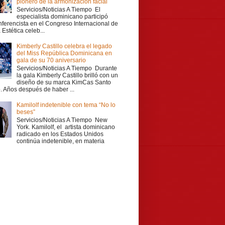
pionero de la armonización facial
Servicios/Noticias A Tiempo El
especialista dominicano participó
ferencista en el Congreso Internacional de
Estética celeb...
Kimberly Castillo celebra el legado
del Miss República Dominicana en
gala de su 70 aniversario
Servicios/Noticias A Tiempo Durante
la gala Kimberly Castillo brilló con un
diseño de su marca KimCas Santo
 Años después de haber ...
Kamilolf indetenible con tema “No lo
beses”
Servicios/Noticias A Tiempo New
York. Kamilolf, el artista dominicano
radicado en los Estados Unidos
continúa indetenible, en materia