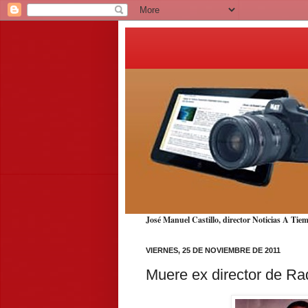
José Manuel Castillo, director Noticias A T
VIERNES, 25 DE NOVIEMBRE DE 2011
Muere ex director de Ra