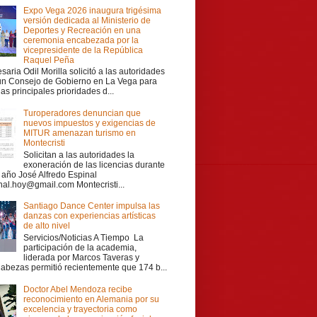
Expo Vega 2026 inaugura trigésima
versión dedicada al Ministerio de
Deportes y Recreación en una
ceremonia encabezada por la
vicepresidente de la República
Raquel Peña
aria Odil Morilla solicitó a las autoridades
 un Consejo de Gobierno en La Vega para
las principales prioridades d...
Turoperadores denuncian que
nuevos impuestos y exigencias de
MITUR amenazan turismo en
Montecristi
Solicitan a las autoridades la
exoneración de las licencias durante
r año José Alfredo Espinal
nal.hoy@gmail.com Montecristi...
Santiago Dance Center impulsa las
danzas con experiencias artísticas
de alto nivel
Servicios/Noticias A Tiempo La
participación de la academia,
liderada por Marcos Taveras y
Cabezas permitió recientemente que 174 b...
Doctor Abel Mendoza recibe
reconocimiento en Alemania por su
excelencia y trayectoria como