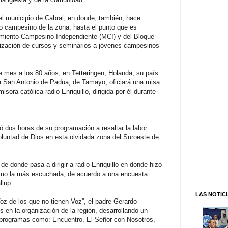
el municipio de Cabral, en donde, también, hace
o campesino de la zona, hasta el punto que es
imiento Campesino Independiente (MCI) y del Bloque
ización de cursos y seminarios a jóvenes campesinos
e mes a los 80 años, en Tetteringen, Holanda, su país
a San Antonio de Padua, de Tamayo, oficiará una misa
ora católica radio Enriquillo, dirigida por él durante
ó dos horas de su programación a resaltar la labor
oluntad de Dios en esta olvidada zona del Suroeste de
e donde pasa a dirigir a radio Enriquillo en donde hizo
omo la más escuchada, de acuerdo a una encuesta
llup.
LAS NOTIC
Voz de los que no tienen Voz”, el padre Gerardo
 en la organización de la región, desarrollando un
on programas como: Encuentro, El Señor con Nosotros,