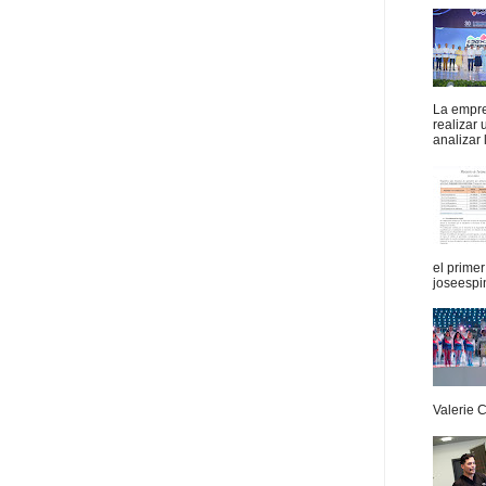
La empres
realizar
analizar 
el prime
joseespi
Valerie 