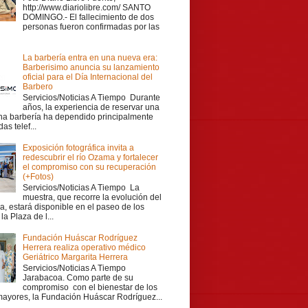
http://www.diariolibre.com/ SANTO
DOMINGO.- El fallecimiento de dos
personas fueron confirmadas por las
La barbería entra en una nueva era:
Barberisimo anuncia su lanzamiento
oficial para el Día Internacional del
Barbero
Servicios/Noticias A Tiempo Durante
años, la experiencia de reservar una
una barbería ha dependido principalmente
as telef...
Exposición fotográfica invita a
redescubrir el río Ozama y fortalecer
el compromiso con su recuperación
(+Fotos)
Servicios/Noticias A Tiempo La
muestra, que recorre la evolución del
a, estará disponible en el paseo de los
la Plaza de l...
Fundación Huáscar Rodríguez
Herrera realiza operativo médico
Geriátrico Margarita Herrera
Servicios/Noticias A Tiempo
Jarabacoa. Como parte de su
compromiso con el bienestar de los
mayores, la Fundación Huáscar Rodríguez...