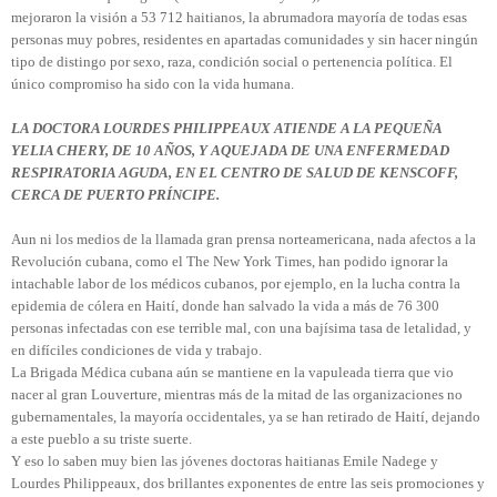
mejoraron la visión a 53 712 haitianos, la abrumadora mayoría de todas esas
personas muy pobres, residentes en apartadas comunidades y sin hacer ningún
tipo de distingo por sexo, raza, condición social o pertenencia política. El
único compromiso ha sido con la vida humana.
LA DOCTORA LOURDES
PHILIPPEAUX ATIENDE A LA PEQUEÑA
YELIA CHERY, DE 10 AÑOS, Y AQUEJADA DE UNA ENFERMEDAD
RESPIRATORIA AGUDA, EN EL CENTRO DE SALUD DE KENSCOFF,
CERCA DE PUERTO PRÍNCIPE.
Aun ni los medios de la llamada gran prensa norteamericana, nada afectos a la
Revolución cubana, como el The New York Times, han podido ignorar la
intachable labor de los médicos cubanos, por ejemplo, en la lucha contra la
epidemia de cólera en Haití, donde han salvado la vida a más de 76 300
personas infectadas con ese terrible mal, con una bajísima tasa de letalidad, y
en difíciles condiciones de vida y trabajo.
La Brigada Médica cubana aún se mantiene en la vapuleada tierra que vio
nacer al gran Louverture, mientras más de la mitad de las organizaciones no
gubernamentales, la mayoría occidentales, ya se han retirado de Haití, dejando
a este pueblo a su triste suerte.
Y eso lo saben muy bien las jóvenes doctoras haitianas Emile Nadege y
Lourdes Philippeaux, dos brillantes exponentes de entre las seis promociones y