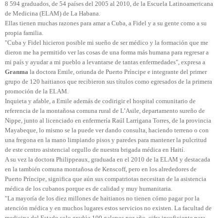
8 594 graduados, de 54 países del 2005 al 2010, de la Escuela Latinoamericana
de Medicina (ELAM) de La Habana.
Ellas tienen muchas razones para amar a Cuba, a Fidel y a su gente como a su
propia familia.
"Cuba y Fidel hicieron posible mi sueño de ser médico y la formación que me
dieron me ha permitido ver las cosas de una forma más humana para regresar a
mi país y ayudar a mi pueblo a levantarse de tantas enfermedades", expresa a
Granma
la doctora Emile, oriunda de Puerto Príncipe e integrante del primer
grupo de 120 haitianos que recibieron sus títulos como egresados de la primera
promoción de la ELAM.
Inquieta y afable, a Emile además de codirigir el hospital comunitario de
referencia de la montañosa comuna rural de L’Asile, departamento sureño de
Nippe, junto al licenciado en enfermería Raúl Larrigana Torres, de la provincia
Mayabeque, lo mismo se la puede ver dando consulta, haciendo terreno o con
una fregona en la mano limpiando pisos y paredes para mantener la pulcritud
de este centro asistencial orgullo de nuestra brigada médica en Haití.
A su vez la doctora Philippeaux, graduada en el 2010 de la ELAM y destacada
en la también comuna montañosa de Kenscoff, pero en los alrededores de
Puerto Príncipe, significa que aún sus compatriotas necesitan de la asistencia
médica de los cubanos porque es de calidad y muy humanitaria.
"La mayoría de los diez millones de haitianos no tienen cómo pagar por la
atención médica y en muchos lugares estos servicios no existen. La facultad de
medicina del Estado solo gradúa 100 galenos por año, cifra insuficiente para