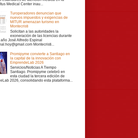
ltus Medical Center inau...
Turoperadores denuncian que
nuevos impuestos y exigencias de
MITUR amenazan turismo en
Montecristi
Solicitan a las autoridades la
exoneración de las licencias durante
r año José Alfredo Espinal
nal.hoy@gmail.com Montecristi...
Promipyme convierte a Santiago en
la capital de la innovación con
EmprendeLab 2026
Servicios/Noticias A Tiempo
Santiago. Promipyme celebró en
esta ciudad la tercera edición de
Lab 2026, consolidando esta plataforma...