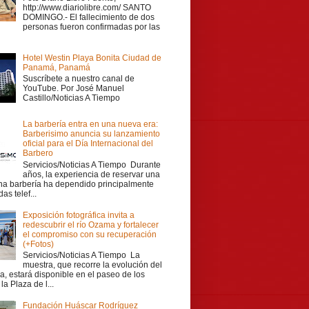
http://www.diariolibre.com/ SANTO
DOMINGO.- El fallecimiento de dos
personas fueron confirmadas por las
Hotel Westin Playa Bonita Ciudad de
Panamá, Panamá
Suscríbete a nuestro canal de
YouTube. Por José Manuel
Castillo/Noticias A Tiempo
La barbería entra en una nueva era:
Barberisimo anuncia su lanzamiento
oficial para el Día Internacional del
Barbero
Servicios/Noticias A Tiempo Durante
años, la experiencia de reservar una
una barbería ha dependido principalmente
as telef...
Exposición fotográfica invita a
redescubrir el río Ozama y fortalecer
el compromiso con su recuperación
(+Fotos)
Servicios/Noticias A Tiempo La
muestra, que recorre la evolución del
a, estará disponible en el paseo de los
la Plaza de l...
Fundación Huáscar Rodríguez