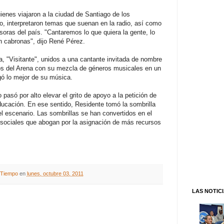
enes viajaron a la ciudad de Santiago de los
o, interpretaron temas que suenan en la radio, así como
soras del país. "Cantaremos lo que quiera la gente, lo
n cabronas", dijo René Pérez.
 "Visitante", unidos a una cantante invitada de nombre
dos del Arena con su mezcla de géneros musicales en un
gó lo mejor de su música.
 pasó por alto elevar el grito de apoyo a la petición de
educación. En ese sentido, Residente tomó la sombrilla
el escenario. Las sombrillas se han convertidos en el
 sociales que abogan por la asignación de más recursos
A Tiempo
en
lunes, octubre 03, 2011
LAS NOTIC