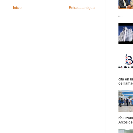
Inicio
Entrada antigua
a...
cita en 
de llamad
río Ozam
Arcos de 