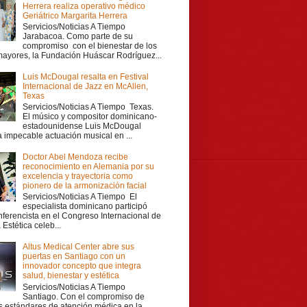
Herrera realiza operativo médico
Geriátrico Margarita Herrera
Servicios/Noticias A Tiempo
Jarabacoa. Como parte de su
compromiso con el bienestar de los
mayores, la Fundación Huáscar Rodríguez...
Luis McDougal resalta en Festival
Internacional de Jazz en McAllen,
Texas
Servicios/Noticias A Tiempo Texas.
El músico y compositor dominicano-
estadounidense Luis McDougal
a impecable actuación musical en ...
Doctor Abel Mendoza recibe
reconocimiento en Alemania por su
excelencia y trayectoria como
pionero de la armonización facial
Servicios/Noticias A Tiempo El
especialista dominicano participó
ferencista en el Congreso Internacional de
Estética celeb...
Altus Medical Center abre sus
puertas en Santiago con un
innovador concepto que integra
salud, bienestar y estética
Servicios/Noticias A Tiempo
Santiago. Con el compromiso de
os estándares de atención médica en la