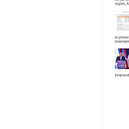
región, A
el prime
joseespi
Emprende