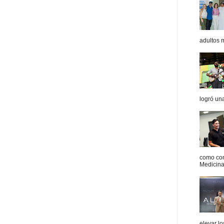
adultos 
logró un
como con
Medicina 
elevar l