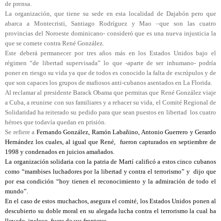
de prensa.
La organización, que tiene su sede en esta localidad de Dajabón pero que
abarca a Montecristi, Santiago Rodríguez y Mao –que son las cuatro
provincias del Noroeste dominicano- consideró que es una nueva injusticia la
que se comete contra René González.
Este deberá permanecer por tres años más en los Estados Unidos bajo el
régimen “de libertad supervisada” lo que -aparte de ser inhumano- podría
poner en riesgo su vida ya que de todos es conocido la falta de escrúpulos y de
que son capaces los grupos de mafiosos anti-cubanos asentados en La Florida.
Al reclamar al presidente Barack Obama que permitas que René González viaje
a Cuba, a reunirse con sus familiares y a rehacer su vida, el Comité Regional de
Solidaridad ha reiterado su pedido para que sean puestos en libertad los cuatro
héroes que todavía quedan en prisión.
Se refiere a
Fernando González, Ramón Labañino, Antonio Guerrero y Gerardo
Hernández los cuales, al igual que René, fueron capturados en septiembre de
1998 y condenados en juicios amañados.
La organización solidaria con la patria de Martí calificó a estos cinco cubanos
como “mambises luchadores por la libertad y contra el terrorismo” y dijo que
por esa condición “hoy tienen el reconocimiento y la admiración de todo el
mundo”.
En el caso de estos muchachos, asegura el comité, los Estados Unidos ponen al
descubierto su doble moral en su alegada lucha contra el terrorismo la cual ha
llevado, incluso, fuera de sus fronteras.