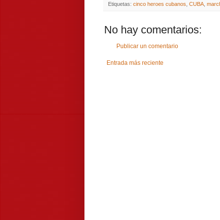
Etiquetas:
cinco heroes cubanos
,
CUBA
,
marc
No hay comentarios:
Publicar un comentario
Entrada más reciente