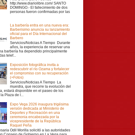
http://www.diariolibre.com/ SANTO
DOMINGO.- El fallecimiento de dos
personas fueron confirmadas por las
La barbería entra en una nueva era:
Barberisimo anuncia su lanzamiento
oficial para el Día Internacional del
Barbero
Servicios/Noticias A Tiempo Durante
años, la experiencia de reservar una
una barbería ha dependido principalmente
as telef...
Exposición fotográfica invita a
redescubrir el río Ozama y fortalecer
el compromiso con su recuperación
(+Fotos)
Servicios/Noticias A Tiempo La
muestra, que recorre la evolución del
a, estará disponible en el paseo de los
la Plaza de l...
Expo Vega 2026 inaugura trigésima
versión dedicada al Ministerio de
Deportes y Recreación en una
ceremonia encabezada por la
vicepresidente de la República
Raquel Peña
aria Odil Morilla solicitó a las autoridades
 un Consejo de Gobierno en La Vega para