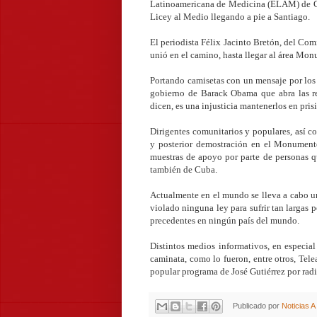
Latinoamericana de Medicina (ELAM) de Cub
Licey al Medio llegando a pie a Santiago.
El periodista Félix Jacinto Bretón, del Com
unió en el camino, hasta llegar al área Mon
Portando camisetas con un mensaje por los 
gobierno de Barack Obama que abra las re
dicen, es una injusticia mantenerlos en pri
Dirigentes comunitarios y populares, así c
y posterior demostración en el Monumento
muestras de apoyo por parte de personas qu
también de Cuba.
Actualmente en el mundo se lleva a cabo u
violado ninguna ley para sufrir tan largas 
precedentes en ningún país del mundo.
Distintos medios informativos, en especial 
caminata, como lo fueron, entre otros, Tele
popular programa de José Gutiérrez por radio
Publicado por
Noticias 