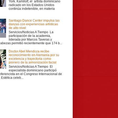
York. Kamilolf, el artista dominicano
radicado en los Estados Unidos
continúa indetenible, en materia
Santiago Dance Center impulsa las
danzas con experiencias artísticas
de alto nivel
Servicios/Noticias A Tiempo La
participación de la academia,
liderada por Marcos Taveras y
Cabezas permitió recientemente que 174 b...
Doctor Abel Mendoza recibe
reconocimiento en Alemania por su
excelencia y trayectoria como
pionero de la armonización facial
Servicios/Noticias A Tiempo El
especialista dominicano participó
ferencista en el Congreso Internacional de
Estética celeb...