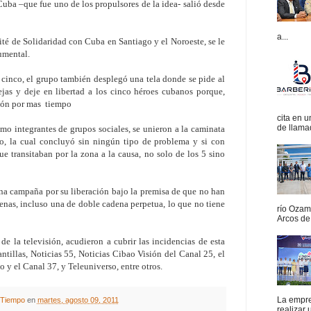
a –que fue uno de los propulsores de la idea- salió desde
a...
ité de Solidaridad con Cuba en Santiago y el Noroeste, se le
umental.
cinco, el grupo también desplegó una tela donde se pide al
jas y deje en libertad a los cinco héroes cubanos porque,
sión por mas tiempo
cita en 
de llamad
omo integrantes de grupos sociales, se unieron a la caminata
, la cual concluyó sin ningún tipo de problema y si con
e transitaban por la zona a la causa, no solo de los 5 sino
na campaña por su liberación bajo la premisa de que no han
penas, incluso una de doble cadena perpetua, lo que no tiene
río Ozam
Arcos de 
de la televisión, acudieron a cubrir las incidencias de esta
antillas, Noticias 55, Noticias Cibao Visión del Canal 25, el
 y el Canal 37, y Teleuniverso, entre otros.
La empres
A Tiempo
en
martes, agosto 09, 2011
realizar