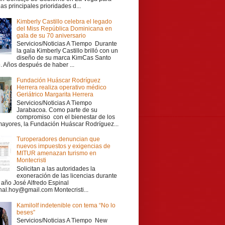
las principales prioridades d...
Kimberly Castillo celebra el legado
del Miss República Dominicana en
gala de su 70 aniversario
Servicios/Noticias A Tiempo Durante
la gala Kimberly Castillo brilló con un
diseño de su marca KimCas Santo
 Años después de haber ...
Fundación Huáscar Rodríguez
Herrera realiza operativo médico
Geriátrico Margarita Herrera
Servicios/Noticias A Tiempo
Jarabacoa. Como parte de su
compromiso con el bienestar de los
mayores, la Fundación Huáscar Rodríguez...
Turoperadores denuncian que
nuevos impuestos y exigencias de
MITUR amenazan turismo en
Montecristi
Solicitan a las autoridades la
exoneración de las licencias durante
r año José Alfredo Espinal
nal.hoy@gmail.com Montecristi...
Kamilolf indetenible con tema “No lo
beses”
Servicios/Noticias A Tiempo New