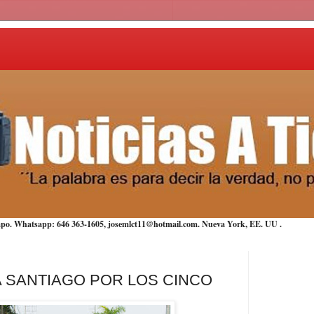
iempo. Whatsapp: 646 363-1605, josemlct11@hotmail.com. Nueva York,
EE. UU
.
A SANTIAGO POR LOS CINCO