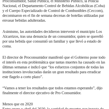
Proconsumidor, Salud Pública, el Ministerio Pú­blico, la Policía
Nacional, el Departamento Con­trol de Bebidas Alcohóli­cas (Coba)
y el Cuerpo Es­pecializado de Control de Combustibles (Ceccom),
decomisaron en el fin de semana decenas de bote­llas utilizadas par
envasar bebidas adulteradas.
Asimismo, las autorida­des decidieron intervenir el municipio Los
Alcarrizos, tras una denuncia de un consumidor, quien se que­relló
por una bebida que consumió un familiar y que llevó a estado de
coma.
El director de Proconsu­midor manifestó que el Go­bierno pone todo
el interés en esta problemática que tantas muertes ha causa­do en las
últimas semanas e indicó que “los esfuerzos conjuntos de todas las
ins­tituciones involucradas da­rán un gran resultado para erradicar
este flagelo a cor­to plazo”.
“Vamos a tener los resul­tados que todos estamos es­perando”, dijo
finalmente el director ejecutivo de Pro Consumidor.
Menos que en 2020
Entre enero y abril del 2020, la cantidad de muer­tes por ingesta de