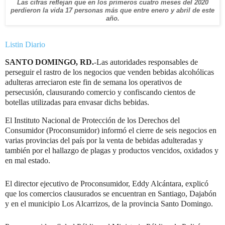
Las cifras reflejan que en los primeros cuatro meses del 2020
perdieron la vida 17 personas más que entre enero y abril de este
año.
Listin Diario
SANTO DOMINGO, RD.
-Las autoridades responsa­bles de
perseguir el rastro de los negocios que ven­den bebidas alcohólicas
adulteras arreciaron este fin de semana los operati­vos de
persecusión, clau­surando comercio y confis­cando cientos de
botellas utilizadas para envasar di­chs bebidas.
El Instituto Nacional de Protección de los Derechos del
Consumidor (Procon­sumidor) informó el cierre de seis negocios en
varias provincias del país por la venta de bebidas adulte­radas y
también por el ha­llazgo de plagas y produc­tos vencidos, oxidados y
en mal estado.
El director ejecutivo de Proconsumidor, Eddy Al­cántara, explicó
que los comercios clausurados se encuentran en Santiago, Dajabón
y en el municipio Los Alcarrizos, de la pro­vincia Santo Domingo.