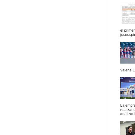
el prime
joseespi
Valerie 
La empres
realizar
analizar 