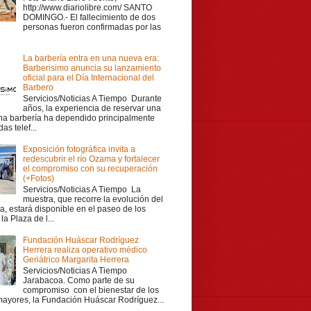
http://www.diariolibre.com/ SANTO
DOMINGO.- El fallecimiento de dos
personas fueron confirmadas por las
La barbería entra en una nueva era:
Barberisimo anuncia su lanzamiento
oficial para el Día Internacional del
Barbero
Servicios/Noticias A Tiempo Durante
años, la experiencia de reservar una
una barbería ha dependido principalmente
as telef...
Exposición fotográfica invita a
redescubrir el río Ozama y fortalecer
el compromiso con su recuperación
(+Fotos)
Servicios/Noticias A Tiempo La
muestra, que recorre la evolución del
a, estará disponible en el paseo de los
la Plaza de l...
Fundación Huáscar Rodríguez
Herrera realiza operativo médico
Geriátrico Margarita Herrera
Servicios/Noticias A Tiempo
Jarabacoa. Como parte de su
compromiso con el bienestar de los
mayores, la Fundación Huáscar Rodríguez...