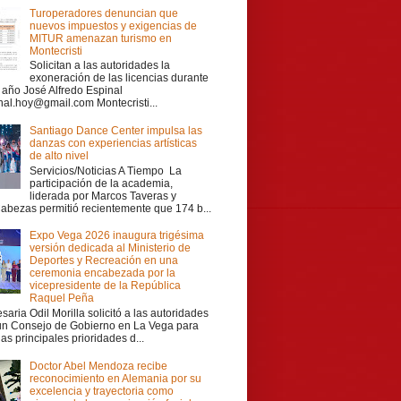
Turoperadores denuncian que
nuevos impuestos y exigencias de
MITUR amenazan turismo en
Montecristi
Solicitan a las autoridades la
exoneración de las licencias durante
r año José Alfredo Espinal
nal.hoy@gmail.com Montecristi...
Santiago Dance Center impulsa las
danzas con experiencias artísticas
de alto nivel
Servicios/Noticias A Tiempo La
participación de la academia,
liderada por Marcos Taveras y
Cabezas permitió recientemente que 174 b...
Expo Vega 2026 inaugura trigésima
versión dedicada al Ministerio de
Deportes y Recreación en una
ceremonia encabezada por la
vicepresidente de la República
Raquel Peña
aria Odil Morilla solicitó a las autoridades
 un Consejo de Gobierno en La Vega para
las principales prioridades d...
Doctor Abel Mendoza recibe
reconocimiento en Alemania por su
excelencia y trayectoria como