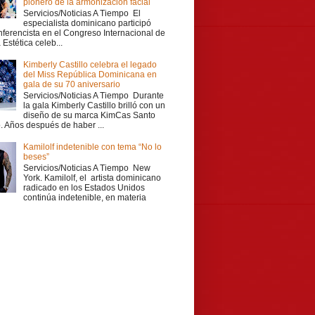
pionero de la armonización facial
Servicios/Noticias A Tiempo El
especialista dominicano participó
ferencista en el Congreso Internacional de
Estética celeb...
Kimberly Castillo celebra el legado
del Miss República Dominicana en
gala de su 70 aniversario
Servicios/Noticias A Tiempo Durante
la gala Kimberly Castillo brilló con un
diseño de su marca KimCas Santo
 Años después de haber ...
Kamilolf indetenible con tema “No lo
beses”
Servicios/Noticias A Tiempo New
York. Kamilolf, el artista dominicano
radicado en los Estados Unidos
continúa indetenible, en materia