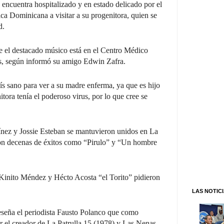
encuentra hospitalizado y en estado delicado por el
ca Dominicana a visitar a su progenitora, quien se
d.
e el destacado músico está en el Centro Médico
s, según informó su amigo Edwin Zafra.
aís sano para ver a su madre enferma, ya que es hijo
tora tenía el poderoso virus, por lo que cree se
nez y Jossie Esteban se mantuvieron unidos en La
ron decenas de éxitos como “Pirulo” y “Un hombre
 Kinito Méndez y Hécto Acosta “el Torito” pidieron
LAS NOTIC
eseña el periodista Fausto Polanco que como
r el creador de La Patrulla 15 (1978) y Las Nenas