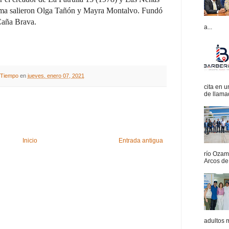
ltima salieron Olga Tañón y Mayra Montalvo. Fundó
Caña Brava.
a...
A Tiempo
en
jueves, enero 07, 2021
cita en 
de llamad
Inicio
Entrada antigua
río Ozam
Arcos de 
adultos 