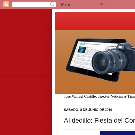
José Manuel Castillo, director Noticias A T
SÁBADO, 8 DE JUNIO DE 2019
Al dedillo: Fiesta del C