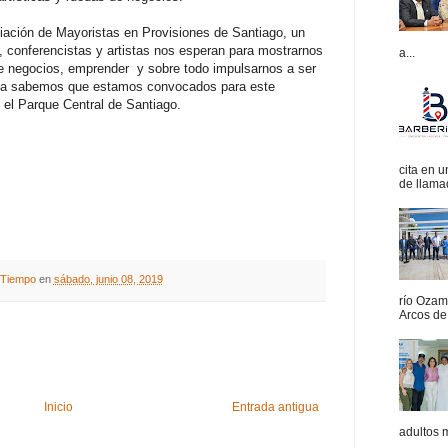
ciación de Mayoristas en Provisiones de Santiago, un
, conferencistas y artistas nos esperan para mostrarnos
a...
de negocios, emprender y sobre todo impulsarnos a ser
 ya sabemos que estamos convocados para este
 el Parque Central de Santiago.
cita en 
de llamad
A Tiempo
en
sábado, junio 08, 2019
río Ozam
Arcos de 
Inicio
Entrada antigua
adultos 