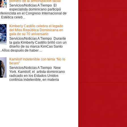
pionero de la armonización facial
Servicios/Noticias A Tiempo El
especialista dominicano participó
ferencista en el Congreso Internacional de
Estética celeb...
Kimberly Castillo celebra el legado
del Miss República Dominicana en
gala de su 70 aniversario
Servicios/Noticias A Tiempo Durante
la gala Kimberly Castillo brilló con un
diseño de su marca KimCas Santo
 Años después de haber ...
Kamilolf indetenible con tema “No lo
beses”
Servicios/Noticias A Tiempo New
York. Kamilolf, el artista dominicano
radicado en los Estados Unidos
continúa indetenible, en materia