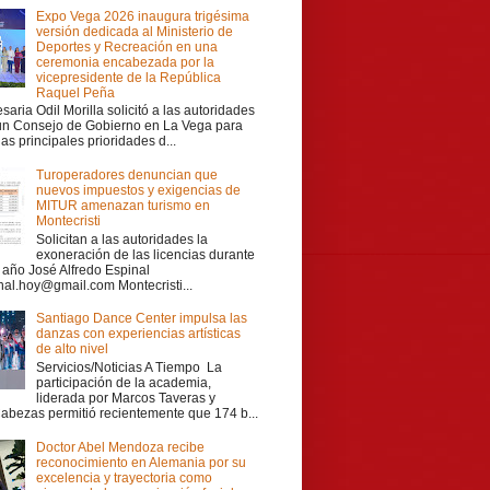
Expo Vega 2026 inaugura trigésima
versión dedicada al Ministerio de
Deportes y Recreación en una
ceremonia encabezada por la
vicepresidente de la República
Raquel Peña
aria Odil Morilla solicitó a las autoridades
 un Consejo de Gobierno en La Vega para
las principales prioridades d...
Turoperadores denuncian que
nuevos impuestos y exigencias de
MITUR amenazan turismo en
Montecristi
Solicitan a las autoridades la
exoneración de las licencias durante
r año José Alfredo Espinal
nal.hoy@gmail.com Montecristi...
Santiago Dance Center impulsa las
danzas con experiencias artísticas
de alto nivel
Servicios/Noticias A Tiempo La
participación de la academia,
liderada por Marcos Taveras y
Cabezas permitió recientemente que 174 b...
Doctor Abel Mendoza recibe
reconocimiento en Alemania por su
excelencia y trayectoria como