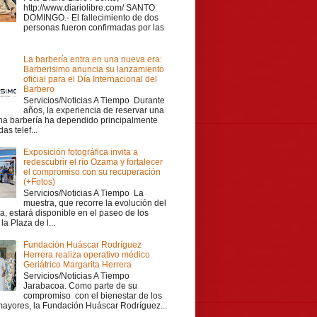
http://www.diariolibre.com/ SANTO
DOMINGO.- El fallecimiento de dos
personas fueron confirmadas por las
La barbería entra en una nueva era:
Barberisimo anuncia su lanzamiento
oficial para el Día Internacional del
Barbero
Servicios/Noticias A Tiempo Durante
años, la experiencia de reservar una
una barbería ha dependido principalmente
as telef...
Exposición fotográfica invita a
redescubrir el río Ozama y fortalecer
el compromiso con su recuperación
(+Fotos)
Servicios/Noticias A Tiempo La
muestra, que recorre la evolución del
a, estará disponible en el paseo de los
la Plaza de l...
Fundación Huáscar Rodríguez
Herrera realiza operativo médico
Geriátrico Margarita Herrera
Servicios/Noticias A Tiempo
Jarabacoa. Como parte de su
compromiso con el bienestar de los
mayores, la Fundación Huáscar Rodríguez...