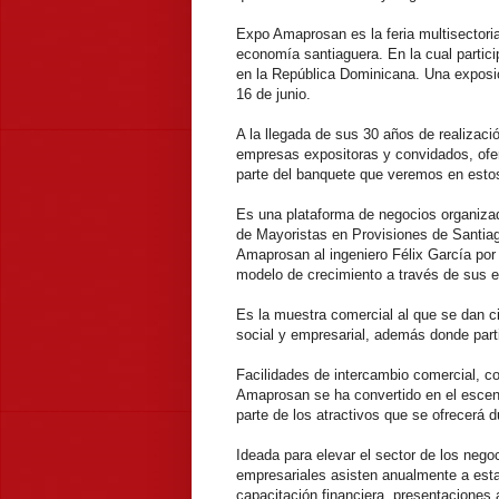
Expo Amaprosan es la feria multisectoria
economía santiaguera. En la cual partic
en la República Dominicana. Una exposic
16 de junio.
A la llegada de sus 30 años de realizaci
empresas expositoras y convidados, ofert
parte del banquete que veremos en estos
Es una plataforma de negocios organiza
de Mayoristas en Provisiones de Santiag
Amaprosan al ingeniero Félix García por
modelo de crecimiento a través de sus e
Es la muestra comercial al que se dan ci
social y empresarial, además donde partic
Facilidades de intercambio comercial, c
Amaprosan se ha convertido en el escenar
parte de los atractivos que se ofrecerá d
Ideada para elevar el sector de los nego
empresariales asisten anualmente a esta
capacitación financiera, presentaciones 