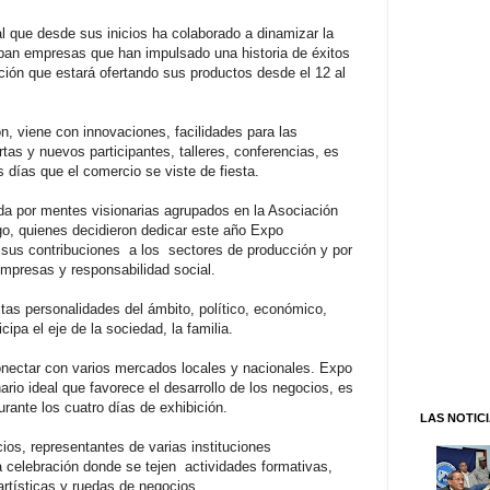
l que desde sus inicios ha colaborado a dinamizar la
ipan empresas que han impulsado una historia de éxitos
ión que estará ofertando sus productos desde el 12 al
ón, viene con innovaciones, facilidades para las
as y nuevos participantes, talleres, conferencias, es
 días que el comercio se viste de fiesta.
da por mentes visionarias agrupados en la Asociación
o, quienes decidieron dedicar este año Expo
 sus contribuciones a los sectores de producción y por
mpresas y responsabilidad social.
tas personalidades del ámbito, político, económico,
ipa el eje de la sociedad, la familia.
onectar con varios mercados locales y nacionales. Expo
io ideal que favorece el desarrollo de los negocios, es
urante los cuatro días de exhibición.
LAS NOTIC
cios, representantes de varias instituciones
 celebración donde se tejen actividades formativas,
artísticas y ruedas de negocios.