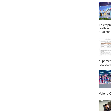
La empres
realizar
analizar 
el prime
joseespi
Valerie 