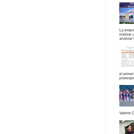
La empres
realizar
analizar 
el prime
joseespi
Valerie 