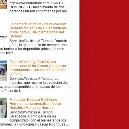
http://www.diariolibre.com/ SANTO
DOMINGO.- El fallecimiento de dos
personas fueron confirmadas por las
La barbería entra en una nueva era:
Barberisimo anuncia su lanzamiento
oficial para el Día Internacional del
Barbero
Servicios/Noticias A Tiempo Durante
años, la experiencia de reservar una
una barbería ha dependido principalmente
as telef...
Exposición fotográfica invita a
redescubrir el río Ozama y fortalecer
el compromiso con su recuperación
(+Fotos)
Servicios/Noticias A Tiempo La
muestra, que recorre la evolución del
a, estará disponible en el paseo de los
la Plaza de l...
Fundación Huáscar Rodríguez
Herrera realiza operativo médico
Geriátrico Margarita Herrera
Servicios/Noticias A Tiempo
Jarabacoa. Como parte de su
compromiso con el bienestar de los
mayores, la Fundación Huáscar Rodríguez...