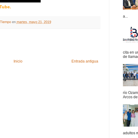
uTube.
a...
A Tiempo
en
martes, mayo 21, 2019
cita en 
de llamad
Inicio
Entrada antigua
río Ozam
Arcos de 
adultos 