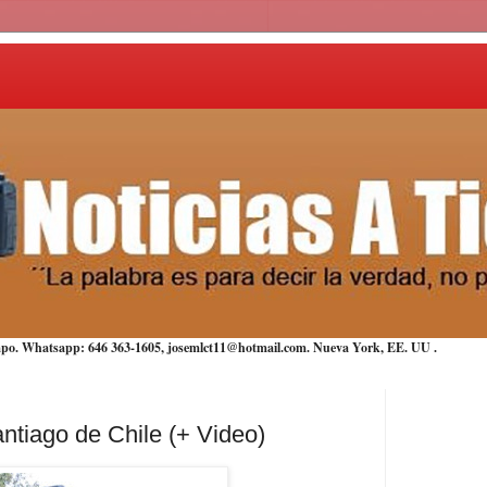
iempo. Whatsapp: 646 363-1605, josemlct11@hotmail.com. Nueva York,
EE. UU
.
tiago de Chile (+ Video)