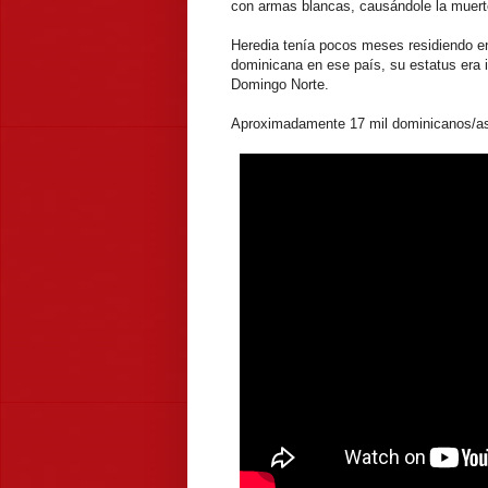
con armas blancas, causándole la muerte
Heredia tenía pocos meses residiendo en
dominicana en ese país, su estatus era ir
Domingo Norte.
Aproximadamente 17 mil dominicanos/as 