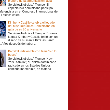
pionero de la armonización facial
Servicios/Noticias A Tiempo El
especialista dominicano participó
ferencista en el Congreso Internacional de
Estética celeb...
Kimberly Castillo celebra el legado
del Miss República Dominicana en
gala de su 70 aniversario
Servicios/Noticias A Tiempo Durante
la gala Kimberly Castillo brilló con un
diseño de su marca KimCas Santo
 Años después de haber ...
Kamilolf indetenible con tema “No lo
beses”
Servicios/Noticias A Tiempo New
York. Kamilolf, el artista dominicano
radicado en los Estados Unidos
continúa indetenible, en materia