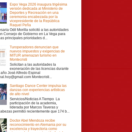
Expo Vega 2026 inaugura trigésima
versión dedicada al Ministerio de
Deportes y Recreación en una
ceremonia encabezada por la
vicepresidente de la República
Raquel Peña
aria Odil Morilla solicitó a las autoridades
 un Consejo de Gobierno en La Vega para
las principales prioridades d...
Turoperadores denuncian que
nuevos impuestos y exigencias de
MITUR amenazan turismo en
Montecristi
Solicitan a las autoridades la
exoneración de las licencias durante
r año José Alfredo Espinal
nal.hoy@gmail.com Montecristi...
Santiago Dance Center impulsa las
danzas con experiencias artísticas
de alto nivel
Servicios/Noticias A Tiempo La
participación de la academia,
liderada por Marcos Taveras y
Cabezas permitió recientemente que 174 b...
Doctor Abel Mendoza recibe
reconocimiento en Alemania por su
excelencia y trayectoria como