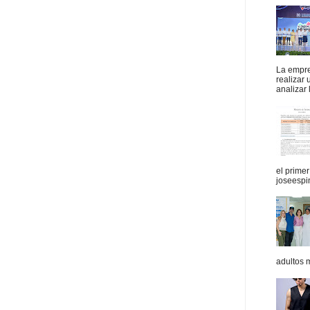
La empres
realizar
analizar 
el prime
joseespi
adultos 