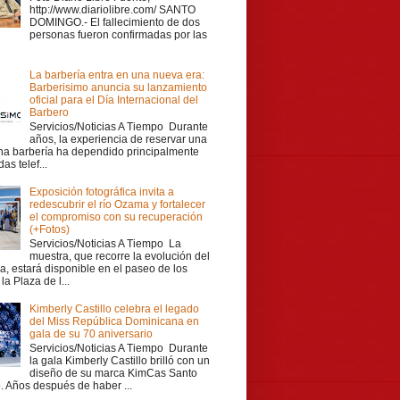
http://www.diariolibre.com/ SANTO
DOMINGO.- El fallecimiento de dos
personas fueron confirmadas por las
La barbería entra en una nueva era:
Barberisimo anuncia su lanzamiento
oficial para el Día Internacional del
Barbero
Servicios/Noticias A Tiempo Durante
años, la experiencia de reservar una
una barbería ha dependido principalmente
as telef...
Exposición fotográfica invita a
redescubrir el río Ozama y fortalecer
el compromiso con su recuperación
(+Fotos)
Servicios/Noticias A Tiempo La
muestra, que recorre la evolución del
a, estará disponible en el paseo de los
la Plaza de l...
Kimberly Castillo celebra el legado
del Miss República Dominicana en
gala de su 70 aniversario
Servicios/Noticias A Tiempo Durante
la gala Kimberly Castillo brilló con un
diseño de su marca KimCas Santo
 Años después de haber ...