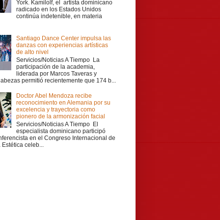
York. Kamilolf, el artista dominicano
radicado en los Estados Unidos
continúa indetenible, en materia
Santiago Dance Center impulsa las
danzas con experiencias artísticas
de alto nivel
Servicios/Noticias A Tiempo La
participación de la academia,
liderada por Marcos Taveras y
Cabezas permitió recientemente que 174 b...
Doctor Abel Mendoza recibe
reconocimiento en Alemania por su
excelencia y trayectoria como
pionero de la armonización facial
Servicios/Noticias A Tiempo El
especialista dominicano participó
ferencista en el Congreso Internacional de
Estética celeb...