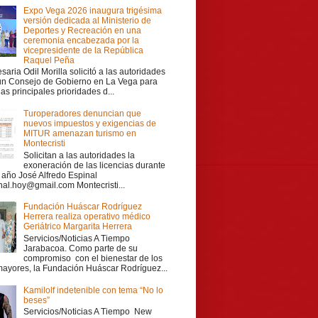
Expo Vega 2026 inaugura trigésima
versión dedicada al Ministerio de
Deportes y Recreación en una
ceremonia encabezada por la
vicepresidente de la República
Raquel Peña
aria Odil Morilla solicitó a las autoridades
 un Consejo de Gobierno en La Vega para
las principales prioridades d...
Turoperadores denuncian que
nuevos impuestos y exigencias de
MITUR amenazan turismo en
Montecristi
Solicitan a las autoridades la
exoneración de las licencias durante
r año José Alfredo Espinal
nal.hoy@gmail.com Montecristi...
Fundación Huáscar Rodríguez
Herrera realiza operativo médico
Geriátrico Margarita Herrera
Servicios/Noticias A Tiempo
Jarabacoa. Como parte de su
compromiso con el bienestar de los
mayores, la Fundación Huáscar Rodríguez...
Kamilolf indetenible con tema “No lo
beses”
Servicios/Noticias A Tiempo New