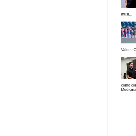
musi...
Valerie 
como con
Medicina 