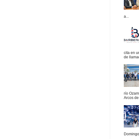
a...
cita en 
de llamad
río Ozam
Arcos de 
Domingo.