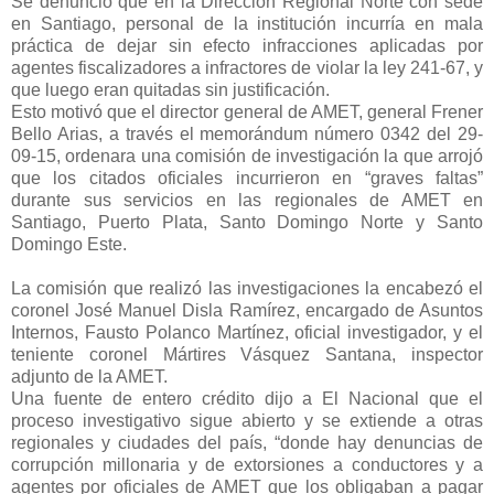
Se denunció que en la Dirección Regional Norte con sede
en Santiago, personal de la institución incurría en mala
práctica de dejar sin efecto infracciones aplicadas por
agentes fiscalizadores a infractores de violar la ley 241-67, y
que luego eran quitadas sin justificación.
Esto motivó que el director general de AMET, general Frener
Bello Arias, a través el memorándum número 0342 del 29-
09-15, ordenara una comisión de investigación la que arrojó
que los citados oficiales incurrieron en “graves faltas”
durante sus servicios en las regionales de AMET en
Santiago, Puerto Plata, Santo Domingo Norte y Santo
Domingo Este.
La comisión que realizó las investigaciones la encabezó el
coronel José Manuel Disla Ramírez, encargado de Asuntos
Internos, Fausto Polanco Martínez, oficial investigador, y el
teniente coronel Mártires Vásquez Santana, inspector
adjunto de la AMET.
Una fuente de entero crédito dijo a El Nacional que el
proceso investigativo sigue abierto y se extiende a otras
regionales y ciudades del país, “donde hay denuncias de
corrupción millonaria y de extorsiones a conductores y a
agentes por oficiales de AMET que los obligaban a pagar