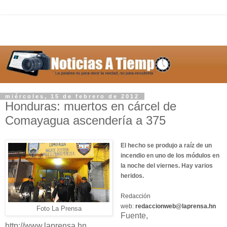
miércoles, 15 de febrero de 2012
Honduras: muertos en cárcel de
Comayagua ascendería a 375
El hecho se produjo a raíz de un
incendio en uno de los módulos en
la noche del viernes. Hay varios
heridos.
Redacción
web:
redaccionweb@laprensa.hn
Foto La Prensa
Fuente,
http://www.laprensa.hn