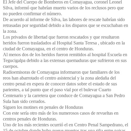
El Jefe del Cuerpo de Bomberos en Comayagua, coronel Leonel
Silva, informó que habrían muerto varios de los reclusos pero que
no pueden confirmar el número.
De acuerdo al informe de Silva, las labores de rescate habrían sido
retrasadas por seguridad debido a los disparos que se escuchaban en
la zona.
Los privados de libertad que fueron rescatados y que resultaron
heridos fueron trasladados al Hospital Santa Teresa , ubicado en la
ciudad de Comayagua, en el centro de Honduras.
Al menos dos de los heridos fueron remitidos al hospital Escuela en
Tegucigalpa debido a las extensas quemaduras que sufrieron en sus
cuerpos.
Radioemisoras de Comayagua informaron que familiares de los
reos han abarrotado el centro asistencial y la zona aledaña del
centro penal en espera de conocer datos sobre el estado de sus
parientes, a tal punto que el paso vial por el bulevar Cuarto
Centenario y la carretera que conduce de Comayagua a San Pedro
Sula han sido cerrados.
Siguen los motines en penales de Honduras
Con este sería otro más de los numerosos casos de revueltas en
centros penales de Honduras.
Uno de los más recientes ocurrió el en Centro Penal Sampedrano, el
15 de octubre donde hubo nueve muertos tras una riña entre paisas.