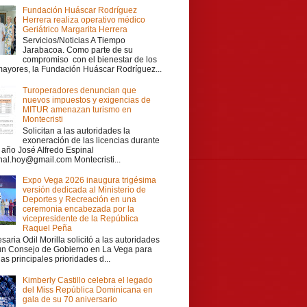
Fundación Huáscar Rodríguez
Herrera realiza operativo médico
Geriátrico Margarita Herrera
Servicios/Noticias A Tiempo
Jarabacoa. Como parte de su
compromiso con el bienestar de los
mayores, la Fundación Huáscar Rodríguez...
Turoperadores denuncian que
nuevos impuestos y exigencias de
MITUR amenazan turismo en
Montecristi
Solicitan a las autoridades la
exoneración de las licencias durante
r año José Alfredo Espinal
nal.hoy@gmail.com Montecristi...
Expo Vega 2026 inaugura trigésima
versión dedicada al Ministerio de
Deportes y Recreación en una
ceremonia encabezada por la
vicepresidente de la República
Raquel Peña
aria Odil Morilla solicitó a las autoridades
 un Consejo de Gobierno en La Vega para
las principales prioridades d...
Kimberly Castillo celebra el legado
del Miss República Dominicana en
gala de su 70 aniversario