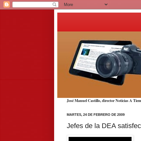
José Manuel Castillo, director Noticias A T
MARTES, 24 DE FEBRERO DE 2009
Jefes de la DEA satisfe