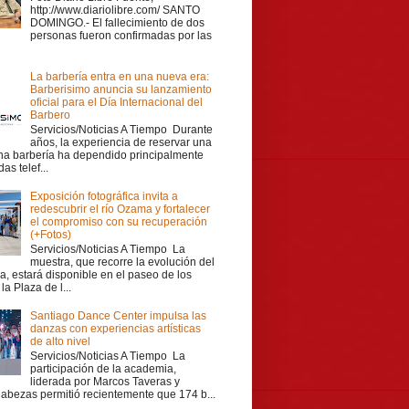
http://www.diariolibre.com/ SANTO
DOMINGO.- El fallecimiento de dos
personas fueron confirmadas por las
La barbería entra en una nueva era:
Barberisimo anuncia su lanzamiento
oficial para el Día Internacional del
Barbero
Servicios/Noticias A Tiempo Durante
años, la experiencia de reservar una
una barbería ha dependido principalmente
as telef...
Exposición fotográfica invita a
redescubrir el río Ozama y fortalecer
el compromiso con su recuperación
(+Fotos)
Servicios/Noticias A Tiempo La
muestra, que recorre la evolución del
a, estará disponible en el paseo de los
la Plaza de l...
Santiago Dance Center impulsa las
danzas con experiencias artísticas
de alto nivel
Servicios/Noticias A Tiempo La
participación de la academia,
liderada por Marcos Taveras y
Cabezas permitió recientemente que 174 b...