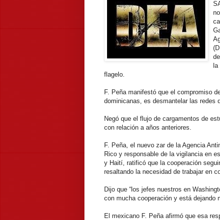
SA
no
ca
Ga
Ag
(D
de
la
flagelo.
F. Peña manifestó que el compromiso de
dominicanas, es desmantelar las redes 
Negó que el flujo de cargamentos de es
con relación a años anteriores.
F. Peña, el nuevo zar de la Agencia Anti
Rico y responsable de la vigilancia en e
y Haití, ratificó que la cooperación segu
resaltando la necesidad de trabajar en co
Dijo que “los jefes nuestros en Washingt
con mucha cooperación y está dejando 
El mexicano F. Peña afirmó que esa res