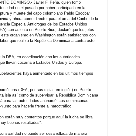
NTO DOMINGO.- Javier F. Peña, quien tomó
toriedad en el pasado por haber participado en la
ptura y muerte del capo colombiano Pablo Escobar
viria y ahora como director para el área del Caribe de la
encia Especial Antidrogas de los Estados Unidos
EA) con asiento en Puerto Rico, declaró que los jefes
 este organismo en Washington están satisfechos con
 labor que realiza la República Dominicana contra este
 la DEA, en coordinación con las autoridades
que llevan cocaína a Estados Unidos y Europa.
tupefacientes haya aumentado en los últimos tiempos
narcóticas (DEA, por sus siglas en inglés) en Puerto
sta isla así como de supervisar la República Dominicana
irá para las autoridades antinarcóticos dominicanas,
njunto para hacerle frente al narcotráfico.
on están muy contentos porque aquí la lucha se libra
muy buenos resultados”.
ponsabilidad no puede ser desarrollada de manera