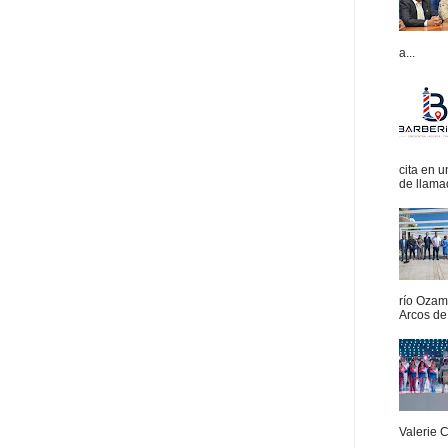
a...
cita en 
de llamad
río Ozam
Arcos de 
Valerie 