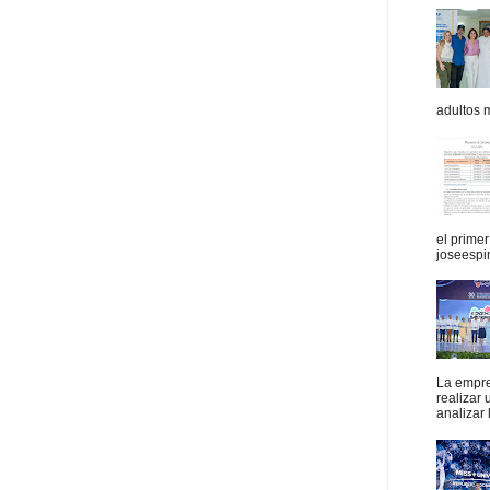
adultos 
el prime
joseespi
La empres
realizar
analizar 