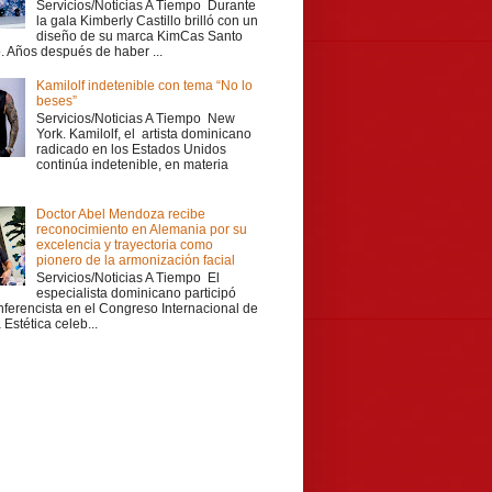
Servicios/Noticias A Tiempo Durante
la gala Kimberly Castillo brilló con un
diseño de su marca KimCas Santo
 Años después de haber ...
Kamilolf indetenible con tema “No lo
beses”
Servicios/Noticias A Tiempo New
York. Kamilolf, el artista dominicano
radicado en los Estados Unidos
continúa indetenible, en materia
Doctor Abel Mendoza recibe
reconocimiento en Alemania por su
excelencia y trayectoria como
pionero de la armonización facial
Servicios/Noticias A Tiempo El
especialista dominicano participó
ferencista en el Congreso Internacional de
Estética celeb...