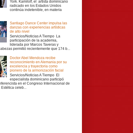
York. Kamilolf, el artista dominicano
radicado en los Estados Unidos
continúa indetenible, en materia
Santiago Dance Center impulsa las
danzas con experiencias artísticas
de alto nivel
Servicios/Noticias A Tiempo La
participación de la academia,
liderada por Marcos Taveras y
Cabezas permitió recientemente que 174 b...
Doctor Abel Mendoza recibe
reconocimiento en Alemania por su
excelencia y trayectoria como
pionero de la armonización facial
Servicios/Noticias A Tiempo El
especialista dominicano participó
ferencista en el Congreso Internacional de
Estética celeb...