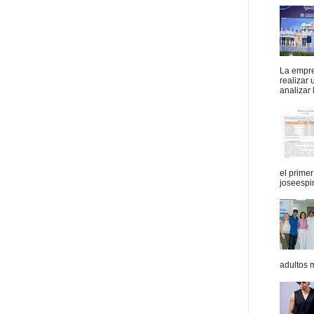
La empres
realizar
analizar 
el prime
joseespi
adultos 