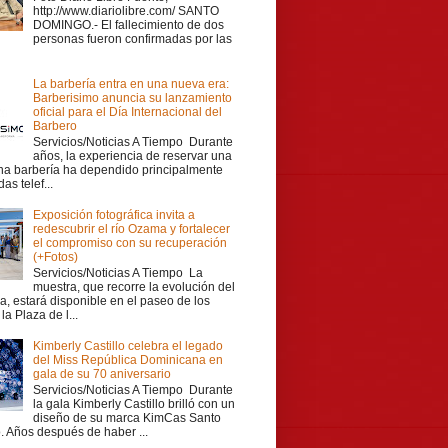
http://www.diariolibre.com/ SANTO
DOMINGO.- El fallecimiento de dos
personas fueron confirmadas por las
La barbería entra en una nueva era:
Barberisimo anuncia su lanzamiento
oficial para el Día Internacional del
Barbero
Servicios/Noticias A Tiempo Durante
años, la experiencia de reservar una
una barbería ha dependido principalmente
as telef...
Exposición fotográfica invita a
redescubrir el río Ozama y fortalecer
el compromiso con su recuperación
(+Fotos)
Servicios/Noticias A Tiempo La
muestra, que recorre la evolución del
a, estará disponible en el paseo de los
la Plaza de l...
Kimberly Castillo celebra el legado
del Miss República Dominicana en
gala de su 70 aniversario
Servicios/Noticias A Tiempo Durante
la gala Kimberly Castillo brilló con un
diseño de su marca KimCas Santo
 Años después de haber ...