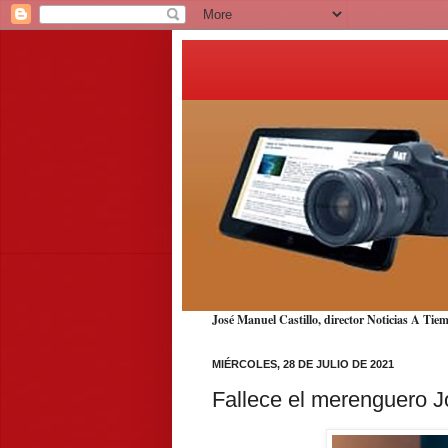
José Manuel Castillo, director Noticias A T
MIÉRCOLES, 28 DE JULIO DE 2021
Fallece el merenguero 