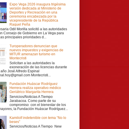
Expo Vega 2026 inaugura trigésima
versión dedicada al Ministerio de
Deportes y Recreación en una
ceremonia encabezada por la
vicepresidente de la República
Raquel Peña
aria Odil Morilla solicitó a las autoridades
 un Consejo de Gobierno en La Vega para
las principales prioridades d...
Turoperadores denuncian que
nuevos impuestos y exigencias de
MITUR amenazan turismo en
Montecristi
Solicitan a las autoridades la
exoneración de las licencias durante
r año José Alfredo Espinal
nal.hoy@gmail.com Montecristi...
Fundación Huáscar Rodríguez
Herrera realiza operativo médico
Geriátrico Margarita Herrera
Servicios/Noticias A Tiempo
Jarabacoa. Como parte de su
compromiso con el bienestar de los
mayores, la Fundación Huáscar Rodríguez...
Kamilolf indetenible con tema “No lo
beses”
Servicios/Noticias A Tiempo New