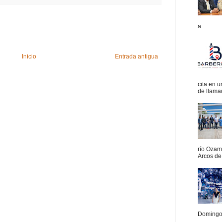
a...
Inicio
Entrada antigua
cita en 
de llamad
río Ozam
Arcos de 
Domingo.