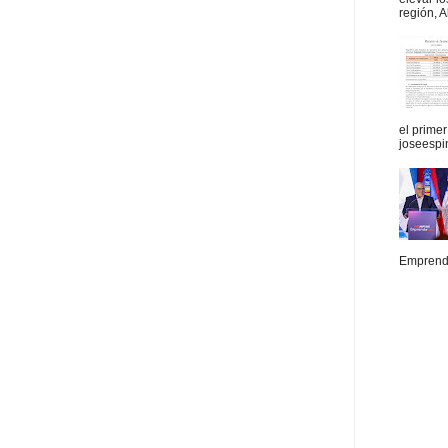
región, A
el prime
joseespi
Emprende