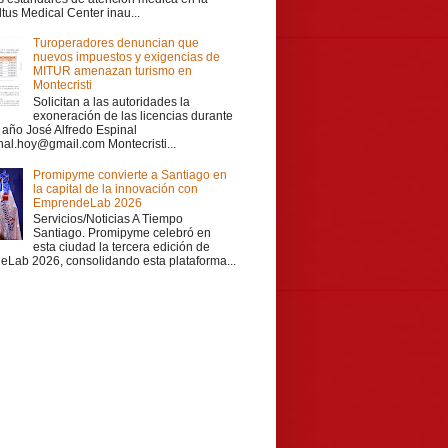
ltus Medical Center inau...
Turoperadores denuncian que
nuevos impuestos y exigencias de
MITUR amenazan turismo en
Montecristi
Solicitan a las autoridades la
exoneración de las licencias durante
r año José Alfredo Espinal
nal.hoy@gmail.com Montecristi...
Promipyme convierte a Santiago en
la capital de la innovación con
EmprendeLab 2026
Servicios/Noticias A Tiempo
Santiago. Promipyme celebró en
esta ciudad la tercera edición de
Lab 2026, consolidando esta plataforma...