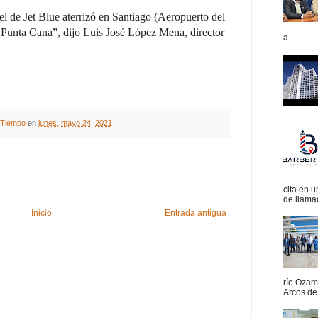
el de Jet Blue aterrizó en Santiago (Aeropuerto del
a Punta Cana”, dijo Luis José López Mena, director
a...
A Tiempo
en
lunes, mayo 24, 2021
cita en 
de llamad
Inicio
Entrada antigua
río Ozam
Arcos de 