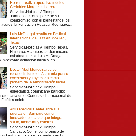
Herrera realiza operativo médico
Geriátrico Margarita Herrera
Servicios/Noticias A Tiempo
Jarabacoa. Como parte de su
compromiso con el bienestar de los
mayores, la Fundación Huáscar Rodríguez...
Luis McDougal resalta en Festival
Internacional de Jazz en McAllen,
Texas
Servicios/Noticias A Tiempo Texas.
El músico y compositor dominicano-
estadounidense Luis McDougal
a impecable actuación musical en ...
Doctor Abel Mendoza recibe
reconocimiento en Alemania por su
excelencia y trayectoria como
pionero de la armonización facial
Servicios/Noticias A Tiempo El
especialista dominicano participó
ferencista en el Congreso Internacional de
Estética celeb...
Altus Medical Center abre sus
puertas en Santiago con un
innovador concepto que integra
salud, bienestar y estética
Servicios/Noticias A Tiempo
Santiago. Con el compromiso de
os estándares de atención médica en la