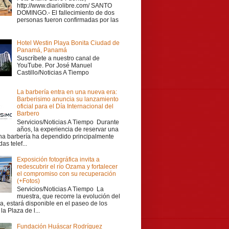
http://www.diariolibre.com/ SANTO
DOMINGO.- El fallecimiento de dos
personas fueron confirmadas por las
Hotel Westin Playa Bonita Ciudad de
Panamá, Panamá
Suscríbete a nuestro canal de
YouTube. Por José Manuel
Castillo/Noticias A Tiempo
La barbería entra en una nueva era:
Barberisimo anuncia su lanzamiento
oficial para el Día Internacional del
Barbero
Servicios/Noticias A Tiempo Durante
años, la experiencia de reservar una
una barbería ha dependido principalmente
as telef...
Exposición fotográfica invita a
redescubrir el río Ozama y fortalecer
el compromiso con su recuperación
(+Fotos)
Servicios/Noticias A Tiempo La
muestra, que recorre la evolución del
a, estará disponible en el paseo de los
la Plaza de l...
Fundación Huáscar Rodríguez