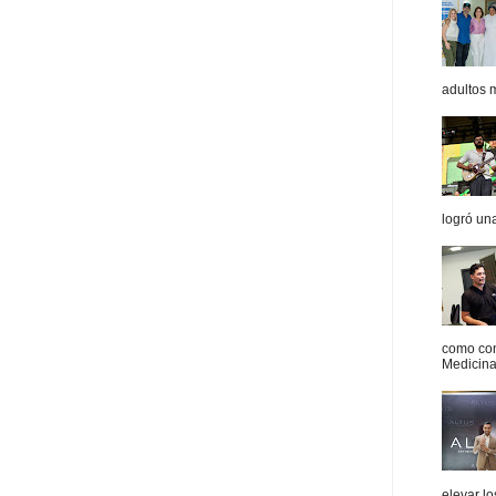
adultos 
logró un
como con
Medicina 
elevar l