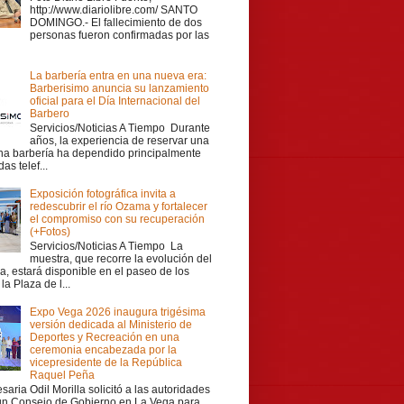
http://www.diariolibre.com/ SANTO
DOMINGO.- El fallecimiento de dos
personas fueron confirmadas por las
La barbería entra en una nueva era:
Barberisimo anuncia su lanzamiento
oficial para el Día Internacional del
Barbero
Servicios/Noticias A Tiempo Durante
años, la experiencia de reservar una
una barbería ha dependido principalmente
as telef...
Exposición fotográfica invita a
redescubrir el río Ozama y fortalecer
el compromiso con su recuperación
(+Fotos)
Servicios/Noticias A Tiempo La
muestra, que recorre la evolución del
a, estará disponible en el paseo de los
la Plaza de l...
Expo Vega 2026 inaugura trigésima
versión dedicada al Ministerio de
Deportes y Recreación en una
ceremonia encabezada por la
vicepresidente de la República
Raquel Peña
aria Odil Morilla solicitó a las autoridades
 un Consejo de Gobierno en La Vega para