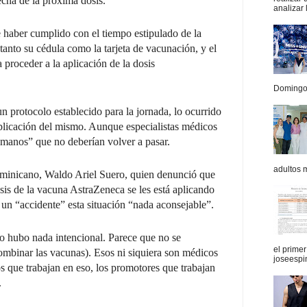
echa de la próxima dosis.
analizar 
e haber cumplido con el tiempo estipulado de la
tanto su cédula como la tarjeta de vacunación, y el
a proceder a la aplicación de la dosis
Domingo.
n protocolo establecido para la jornada, lo ocurrido
 aplicación del mismo. Aunque especialistas médicos
umanos” que no deberían volver a pasar.
adultos 
minicano, Waldo Ariel Suero, quien denunció que
sis de la vacuna AstraZeneca se les está aplicando
un “accidente” esta situación “nada aconsejable”.
no hubo nada intencional. Parece que no se
el prime
ombinar las vacunas). Esos ni siquiera son médicos
joseespi
s que trabajan en eso, los promotores que trabajan
.