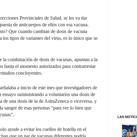
irecciones Provinciales de Salud, se les va dar
puesta de anticuerpos de ellos con esa vacuna.
visto? Que cuando cambian de dosis de vacuna
los tipos de variantes del virus, es lo único que se
re la combinación de dosis de vacunas, apuntan a la
os hasta el momento autorizados para contrarrestar
estudios concluyentes.
ñalaba a inicio de este mes que investigadores de
n ensayo suministrando a voluntarios una dosis de
 de una dosis de la de AstraZeneca o viceversa, y
la sangre de esas personas “para ver lo bien que
cunas”.
LAS NOTIC
lo ayude a evitar los cuellos de botella en el
echan que un par de vacunas diferentes podría