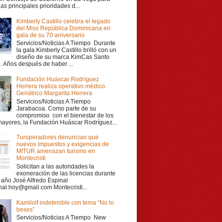
las principales prioridades d...
Kimberly Castillo celebra el legado
del Miss República Dominicana en
gala de su 70 aniversario
Servicios/Noticias A Tiempo Durante
la gala Kimberly Castillo brilló con un
diseño de su marca KimCas Santo
 Años después de haber ...
Fundación Huáscar Rodríguez
Herrera realiza operativo médico
Geriátrico Margarita Herrera
Servicios/Noticias A Tiempo
Jarabacoa. Como parte de su
compromiso con el bienestar de los
mayores, la Fundación Huáscar Rodríguez...
Turoperadores denuncian que
nuevos impuestos y exigencias de
MITUR amenazan turismo en
Montecristi
Solicitan a las autoridades la
exoneración de las licencias durante
r año José Alfredo Espinal
nal.hoy@gmail.com Montecristi...
Kamilolf indetenible con tema “No lo
beses”
Servicios/Noticias A Tiempo New