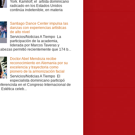
York. Kamilolf, el artista dominicano
radicado en los Estados Unidos
continúa indetenible, en materia
Santiago Dance Center impulsa las
danzas con experiencias artísticas
de alto nivel
Servicios/Noticias A Tiempo La
participación de la academia,
liderada por Marcos Taveras y
Cabezas permitió recientemente que 174 b...
Doctor Abel Mendoza recibe
reconocimiento en Alemania por su
excelencia y trayectoria como
pionero de la armonización facial
Servicios/Noticias A Tiempo El
especialista dominicano participó
ferencista en el Congreso Internacional de
Estética celeb...