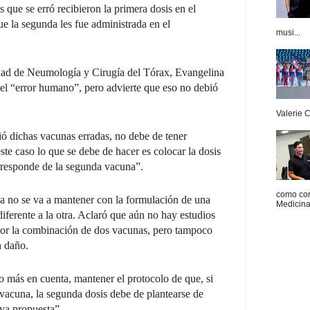
 que se erró recibieron la primera dosis en el
e la segunda les fue administrada en el
musi...
iedad de Neumología y Cirugía del Tórax, Evangelina
 del “error humano”, pero advierte que eso no debió
Valerie 
ió dichas vacunas erradas, no debe de tener
te caso lo que se debe de hacer es colocar la dosis
rresponde de la segunda vacuna”.
como con
cia no se va a mantener con la formulación de una
Medicina 
ferente a la otra. Aclaró que aún no hay estudios
or la combinación de dos vacunas, pero tampoco
n daño.
más en cuenta, mantener el protocolo de que, si
 vacuna, la segunda dosis debe de plantearse de
ya propuesta”.