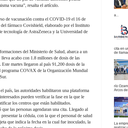
isma vacuna”, resalta el artículo.
a...
eso de vacunación contra el COVID-19 el 16 de
 del fármaco Covishield, elaborado por el Instituto
 de tecnología de AstraZeneca y la Universidad de
cita en 
formaciones del Ministerio de Salud, abarca a un
de llamad
lleva acabo con 1.8 millones de dosis de las
Este martes llegaron al país 91,200 dosis de la
del programa COVAX de la Organización Mundial
Sur.
río Ozam
el país, las autoridades habilitaron una plataforma
Arcos de 
eresados pueden verificar la fase en la que le
ificar los centros que están habilitados.
ó que las personas agendaran una cita. Llegado al
presentar la cédula, con la que el personal de salud
rjeta que indica la fecha en la cual fue inoculado, la
La empres
realizar