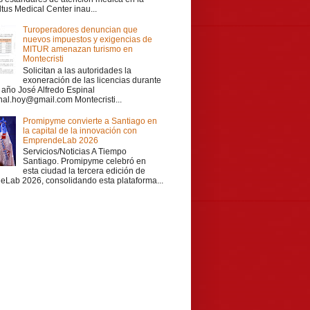
ltus Medical Center inau...
Turoperadores denuncian que
nuevos impuestos y exigencias de
MITUR amenazan turismo en
Montecristi
Solicitan a las autoridades la
exoneración de las licencias durante
r año José Alfredo Espinal
nal.hoy@gmail.com Montecristi...
Promipyme convierte a Santiago en
la capital de la innovación con
EmprendeLab 2026
Servicios/Noticias A Tiempo
Santiago. Promipyme celebró en
esta ciudad la tercera edición de
Lab 2026, consolidando esta plataforma...