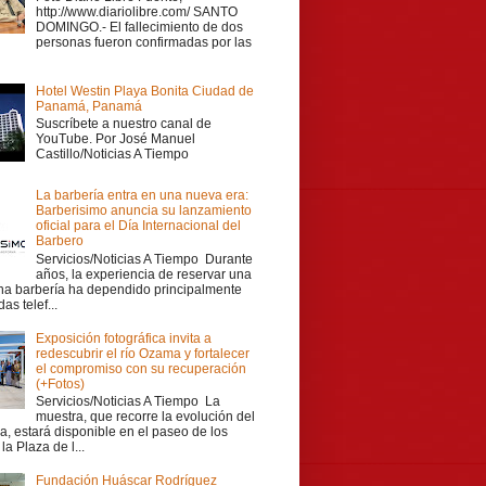
http://www.diariolibre.com/ SANTO
DOMINGO.- El fallecimiento de dos
personas fueron confirmadas por las
Hotel Westin Playa Bonita Ciudad de
Panamá, Panamá
Suscríbete a nuestro canal de
YouTube. Por José Manuel
Castillo/Noticias A Tiempo
La barbería entra en una nueva era:
Barberisimo anuncia su lanzamiento
oficial para el Día Internacional del
Barbero
Servicios/Noticias A Tiempo Durante
años, la experiencia de reservar una
una barbería ha dependido principalmente
as telef...
Exposición fotográfica invita a
redescubrir el río Ozama y fortalecer
el compromiso con su recuperación
(+Fotos)
Servicios/Noticias A Tiempo La
muestra, que recorre la evolución del
a, estará disponible en el paseo de los
la Plaza de l...
Fundación Huáscar Rodríguez