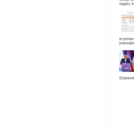
región, A
el prime
joseespi
Emprende