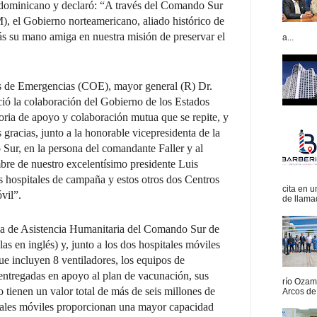
dominicano y declaró: “A través del Comando Sur
el Gobierno norteamericano, aliado histórico de
ás su mano amiga en nuestra misión de preservar el
a...
es de Emergencias (COE), mayor general (R) Dr.
ó la colaboración del Gobierno de los Estados
oria de apoyo y colaboración mutua que se repite, y
 gracias, junto a la honorable vicepresidenta de la
ur, en la persona del comandante Faller y al
re de nuestro excelentísimo presidente Luis
s hospitales de campaña y estos otros dos Centros
cita en 
vil”.
de llamad
a de Asistencia Humanitaria del Comando Sur de
as en inglés) y, junto a los dos hospitales móviles
e incluyen 8 ventiladores, los equipos de
s entregadas en apoyo al plan de vacunación, sus
río Ozam
o tienen un valor total de más de seis millones de
Arcos de 
pitales móviles proporcionan una mayor capacidad