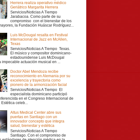
Herrera realiza operativo médico
Geriátrico Margarita Herrera
Servicios/Noticias A Tiempo
Jarabacoa. Como parte de su
compromiso con el bienestar de los
mayores, la Fundación Huáscar Rodríguez...
Luis McDougal resalta en Festival
Internacional de Jazz en McAllen,
Texas
Servicios/Noticias A Tiempo Texas.
El músico y compositor dominicano-
estadounidense Luis McDougal
a impecable actuación musical en ...
Doctor Abel Mendoza recibe
reconocimiento en Alemania por su
excelencia y trayectoria como
pionero de la armonización facial
Servicios/Noticias A Tiempo El
especialista dominicano participó
ferencista en el Congreso Internacional de
Estética celeb...
Altus Medical Center abre sus
puertas en Santiago con un
innovador concepto que integra
salud, bienestar y estética
Servicios/Noticias A Tiempo
Santiago. Con el compromiso de
os estándares de atención médica en la