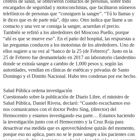
centros de salud, se obtuvieron contactos de personas, sobre todo
encargados de seguridad y motoconchistas, que facilitaron números
telefónicos de personas que “consiguen la sangre”. “Tú lo llamas y
le dices que es de parte mía”, dijo uno. Otro indica que llame a un
contacto y una vez se consiga la sangre, acuerdan el precio.
También se refirió a los alrededores del Moscoso Puello, porque
“ahí es que se mueve eso”. En el patio del hospital, las respuestas a
las preguntas conducen a los motoristas de los alrededores. Uno de
ellos sugiere a su vez al “banco de la 25 (de Febrero)”. Justo en la
25 de Febrero fue desmantelado en 2017 un laboratorio clandestino
donde se extraía sangre a cambio de 1,000 pesos y, según las
autoridades, vendían en clínicas de estéticas y privadas de Santo
Domingo y el Distrito Nacional. Hubo tres condenas por ese hecho.
Salud Pública ordena investigación
Cuestionado sobre la publicación de Diario Libre, el ministro de
Salud Pública, Daniel Rivera, declaró: “Cuando escuchamos eso
nos comunicamos con el doctor Pedro Sing, (director) del
Hemocentro y estamos investigando esa parte… Estamos haciendo
la investigación junto con el Hemocentro y la Cruz Roja para
desactivar esa medida que es aprovechándose quizás del momento,
porque eso no aplica, pues no se le pone sangre a los pacientes con