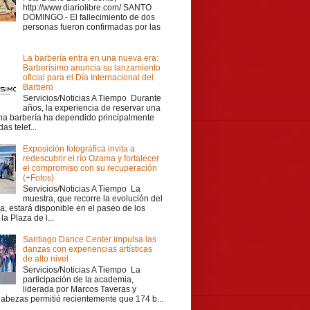
http://www.diariolibre.com/ SANTO
DOMINGO.- El fallecimiento de dos
personas fueron confirmadas por las
La barbería entra en una nueva era:
Barberisimo anuncia su lanzamiento
oficial para el Día Internacional del
Barbero
Servicios/Noticias A Tiempo Durante
años, la experiencia de reservar una
una barbería ha dependido principalmente
as telef...
Exposición fotográfica invita a
redescubrir el río Ozama y fortalecer
el compromiso con su recuperación
(+Fotos)
Servicios/Noticias A Tiempo La
muestra, que recorre la evolución del
a, estará disponible en el paseo de los
la Plaza de l...
Santiago Dance Center impulsa las
danzas con experiencias artísticas
de alto nivel
Servicios/Noticias A Tiempo La
participación de la academia,
liderada por Marcos Taveras y
Cabezas permitió recientemente que 174 b...