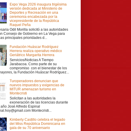
Expo Vega 2026 inaugura trigésima
versión dedicada al Ministerio de
Deportes y Recreación en una
ceremonia encabezada por la
vicepresidente de la República
Raquel Peña
aria Odil Morilla solicitó a las autoridades
 un Consejo de Gobierno en La Vega para
las principales prioridades d...
Fundación Huáscar Rodríguez
Herrera realiza operativo médico
Geriátrico Margarita Herrera
Servicios/Noticias A Tiempo
Jarabacoa. Como parte de su
compromiso con el bienestar de los
mayores, la Fundación Huáscar Rodríguez...
Turoperadores denuncian que
nuevos impuestos y exigencias de
MITUR amenazan turismo en
Montecristi
Solicitan a las autoridades la
exoneración de las licencias durante
r año José Alfredo Espinal
nal.hoy@gmail.com Montecristi...
Kimberly Castillo celebra el legado
del Miss República Dominicana en
gala de su 70 aniversario