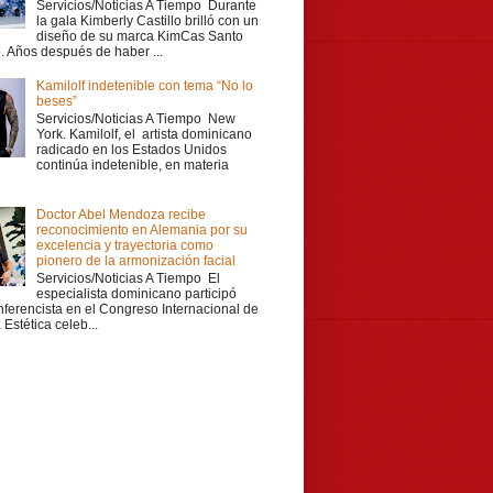
Servicios/Noticias A Tiempo Durante
la gala Kimberly Castillo brilló con un
diseño de su marca KimCas Santo
 Años después de haber ...
Kamilolf indetenible con tema “No lo
beses”
Servicios/Noticias A Tiempo New
York. Kamilolf, el artista dominicano
radicado en los Estados Unidos
continúa indetenible, en materia
Doctor Abel Mendoza recibe
reconocimiento en Alemania por su
excelencia y trayectoria como
pionero de la armonización facial
Servicios/Noticias A Tiempo El
especialista dominicano participó
ferencista en el Congreso Internacional de
Estética celeb...