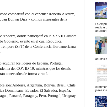
stado compartirá con el canciller Roberto Álvarez,
uan Bolívar Díaz y con los integrantes de la
La empres
realizar
analizar 
 de Andorra, donde participará en la XXVII Cumbre
de Gobierno, evento en el cual República
ro Tempore (SPT) de la Conferencia Iberoamericana
.
adultos 
 acudirán los líderes de España, Portugal,
andemia del COVID-19, mientras que los demás
arán conectados de forma virtual.
e son: Andorra, Argentina, Bolivia, Brasil, Chile,
el prime
ica Dominicana, Ecuador, El Salvador, España,
joseespi
agua, Panamá, Paraguay, Perú, Portugal, Uruguay