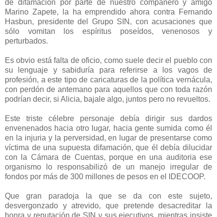
de difamación por parte de nuestro compañero y amigo
Marino Zapete, la ha emprendido ahora contra Fernando
Hasbun, presidente del Grupo SIN, con acusaciones que
sólo vomitan los espíritus poseídos, venenosos y
perturbados.
Es obvio está falta de oficio, como suele decir el pueblo con
su lenguaje y sabiduría para referirse a los vagos de
profesión, a este tipo de caricaturas de la política vernácula,
con perdón de antemano para aquellos que con toda razón
podrían decir, si Alicia, bajale algo, juntos pero no revueltos.
Este triste célebre personaje debía dirigir sus dardos
envenenados hacia otro lugar, hacia gente sumida como él
en la injuria y la perversidad, en lugar de presentarse como
víctima de una supuesta difamación, que él debía dilucidar
con la Cámara de Cuentas, porque en una auditoria ese
organismo lo responsabilizó de un manejo irregular de
fondos por más de 300 millones de pesos en el IDECOOP.
Que gran paradoja la que se da con este sujeto,
desvergonzado y atrevido, que pretende desacreditar la
honra y reputación de SIN y sus ejecutivos, mientras insiste