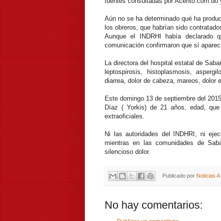
fuentes consultadas por Acento.com.do 
Aún no se ha determinado qué ha produc
los obreros, que habrían sido contratado
Aunque el INDRHI había declarado q
comunicación confirmaron que sí aparec
La directora del hospital estatal de Saba
leptospirosis, histoplasmosis, asperg
diarrea, dolor de cabeza, mareos, dolor
Este domingo 13 de septiembre del 2015
Díaz ( Yorkis) de 21 años, edad, que 
extraoficiales.
Ni las autoridades del INDHRI, ni eje
mientras en las comunidades de Saba
silencioso dolor.
Publicado por
Noticias 
No hay comentarios: