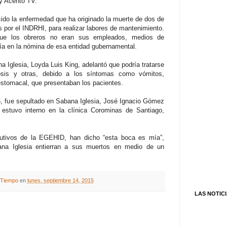
y Acento TV.
ido la enfermedad que ha originado la muerte de dos de
s por el INDRHI, para realizar labores de mantenimiento.
ue los obreros no eran sus empleados, medios de
ía en la nómina de esa entidad gubernamental.
na Iglesia, Loyda Luis King, adelantó que podría tratarse
ilosis y otras, debido a los síntomas como vómitos,
 estomacal, que presentaban los pacientes.
, fue sepultado en Sabana Iglesia, José Ignacio Gómez
estuvo interno en la clínica Corominas de Santiago,
cutivos de la EGEHID, han dicho “esta boca es mía”,
na Iglesia entierran a sus muertos en medio de un
A Tiempo
en
lunes, septiembre 14, 2015
LAS NOTIC