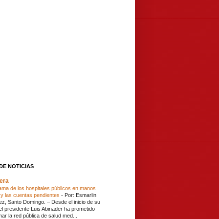
DE NOTICIAS
era
ama de los hospitales públicos en manos
y las cuentas pendientes
-
Por: Esmarlin
z, Santo Domingo. – Desde el inicio de su
 el presidente Luis Abinader ha prometido
mar la red pública de salud med...