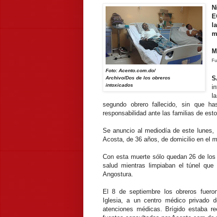
N
E
l
m
M
Fu
Foto: Acento.com.do/
S
Archivo/Dos de los obreros
intoxicados
i
l
segundo obrero fallecido, sin que h
responsabilidad ante las familias de est
Se anuncio al mediodía de este lunes, 1
Acosta, de 36 años, de domicilio en el m
Con esta muerte sólo quedan 26 de los 
salud mientras limpiaban el túnel qu
Angostura.
El 8 de septiembre los obreros fuero
Iglesia, a un centro médico privado d
atenciones médicas. Brígido estaba re