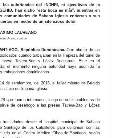
i las autoridades del INDHRI, ni ejecutivos de la
GEHID, han dicho "esta boca es mía", mientras en
as comunidades de Sabana Iglesia entierran a sus
uertos en medio de un silencioso dolor.
AXIMO LAUREANO
ente, Acento.com.do
ANTIAGO, República Dominicana.-
Otro obrero de los
ntoxicados cuando trabajaban en la limpieza del túnel de
a presa Tavera-Bao y López Angustura. Este es el
asta el momento ninguna autoridad haya asumido la
os trabajadores dominicanos.
4 de septiembre, del 2015, el fallecimiento de Brígido
unicipio de Sabana Iglesia.
28 que fueron internados, luego de sufrir problemas de
e sirve de desahogo a las presas Tavera-Bao y López
n trasladados desde el hospital municipal de Sabana
e Santiago de los Caballeros para continuar con las
cluido en el Centro Médico Cibao,de Santiago, según