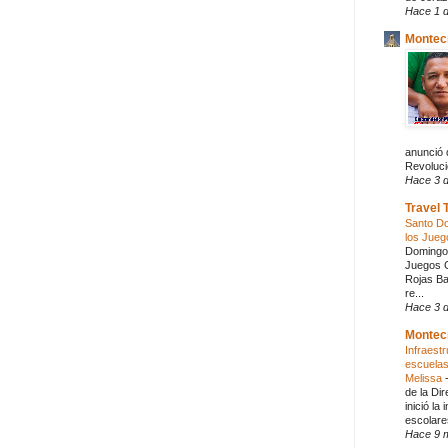
Hace 1 d
Montecr
anunció 
Revoluci
Hace 3 d
Travel 
Santo Do
los Jue
Domingo:
Juegos C
Rojas Ba
re...
Hace 3 d
Montec
Infraestr
escuelas
Melissa
de la Dir
inició la
escolares
Hace 9 