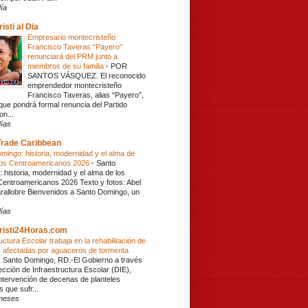
ía
isti al Dia
Empresario montecristeño
Francisco Taveras “Payero”
renunciará del PRM junto a
miembros de su familia
-
POR
SANTOS VÁSQUEZ. El reconocido
emprendedor montecristeño
Francisco Taveras, alias “Payero”,
que pondrá formal renuncia del Partido
on...
ías
Trade Caribbean
mingo: historia, modernidad y el alma de
gos Centroamericanos 2026
-
Santo
 historia, modernidad y el alma de los
entroamericanos 2026 Texto y fotos: Abel
rallobre Bienvenidos a Santo Domingo, un
ías
risti24Horas.com
uctura Escolar trabaja en la rehabilitación de
 afectadas por aguaceros de tormenta
-
Santo Domingo, RD.-El Gobierno a través
ección de Infraestructura Escolar (DIE),
 intervención de decenas de planteles
 que sufr...
meses