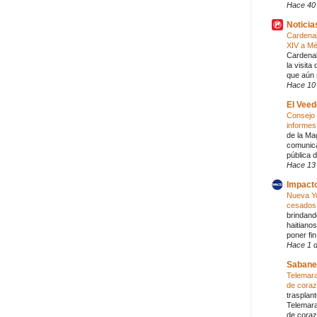
Hace 40
Noticia
Cardenal 
XIV a Mé
Cardenal
la visit
que aún 
Hace 10
El Veed
Consejo 
informe
de la Ma
comunica
pública 
Hace 13
Impacto
Nueva Yo
cesados 
brindand
haitiano
poner fi
Hace 1 d
Sabane
Telemara
de cora
trasplan
Telemara
de coraz