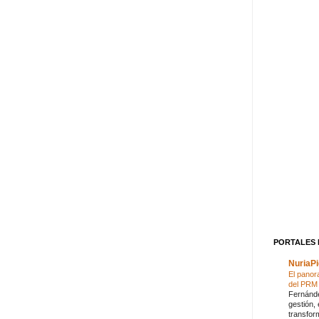
PORTALES 
NuriaPi
El panor
del PRM 
Fernánde
gestión,
transfor