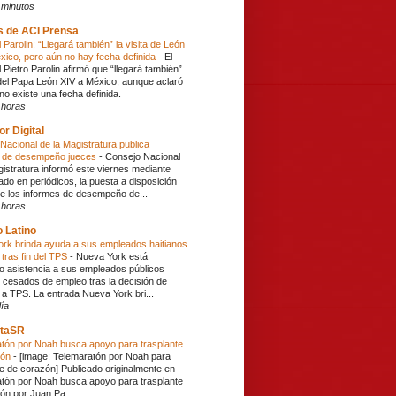
 minutos
s de ACI Prensa
Parolin: “Llegará también” la visita de León
xico, pero aún no hay fecha definida
-
El
 Pietro Parolin afirmó que “llegará también”
a del Papa León XIV a México, aunque aclaró
no existe una fecha definida.
 horas
or Digital
Nacional de la Magistratura publica
s de desempeño jueces
-
Consejo Nacional
gistratura informó este viernes mediante
do en periódicos, la puesta a disposición
de los informes de desempeño de...
 horas
 Latino
rk brinda ayuda a sus empleados haitianos
tras fin del TPS
-
Nueva York está
o asistencia a sus empleados públicos
s cesados de empleo tras la decisión de
n a TPS. La entrada Nueva York bri...
ía
taSR
tón por Noah busca apoyo para trasplante
zón
-
[image: Telemaratón por Noah para
te de corazón] Publicado originalmente en
tón por Noah busca apoyo para trasplante
ón por Juan Pa...