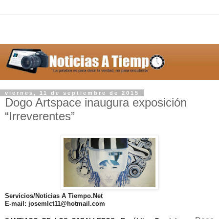
viernes, 11 de septiembre de 2015
Dogo Artspace inaugura exposición
“Irreverentes”
Servicios/Noticias A Tiempo.Net
E-mail: josemlct11@hotmail.com