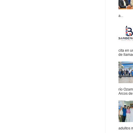
a...
cita en 
de llamad
río Ozam
Arcos de 
adultos 