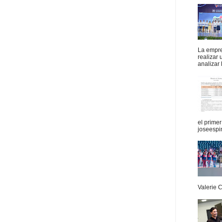
La empres
realizar
analizar 
el prime
joseespi
Valerie 