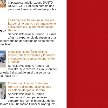
http://www.diariolibre.com/ SANTO
DOMINGO.- El fallecimiento de dos
personas fueron confirmadas por las
La barbería entra en una nueva era:
Barberisimo anuncia su lanzamiento
oficial para el Día Internacional del
Barbero
Servicios/Noticias A Tiempo Durante
años, la experiencia de reservar una
una barbería ha dependido principalmente
as telef...
Exposición fotográfica invita a
redescubrir el río Ozama y fortalecer
el compromiso con su recuperación
(+Fotos)
Servicios/Noticias A Tiempo La
muestra, que recorre la evolución del
a, estará disponible en el paseo de los
la Plaza de l...
Fundación Huáscar Rodríguez
Herrera realiza operativo médico
Geriátrico Margarita Herrera
Servicios/Noticias A Tiempo
Jarabacoa. Como parte de su
compromiso con el bienestar de los
mayores, la Fundación Huáscar Rodríguez...