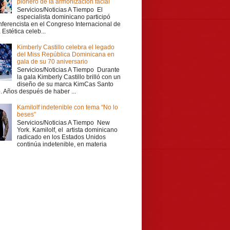
pionero de la armonización facial
Servicios/Noticias A Tiempo El
especialista dominicano participó
ferencista en el Congreso Internacional de
Estética celeb...
Kimberly Castillo celebra el legado
del Miss República Dominicana en
gala de su 70 aniversario
Servicios/Noticias A Tiempo Durante
la gala Kimberly Castillo brilló con un
diseño de su marca KimCas Santo
 Años después de haber ...
Kamilolf indetenible con tema “No lo
beses”
Servicios/Noticias A Tiempo New
York. Kamilolf, el artista dominicano
radicado en los Estados Unidos
continúa indetenible, en materia