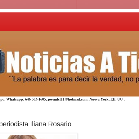
iempo. Whatsapp: 646 363-1605, josemlct11@hotmail.com. Nueva York,
EE. UU
.
eriodista Iliana Rosario