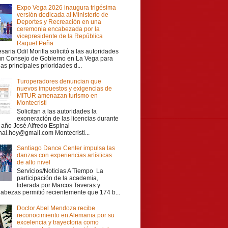
Expo Vega 2026 inaugura trigésima
versión dedicada al Ministerio de
Deportes y Recreación en una
ceremonia encabezada por la
vicepresidente de la República
Raquel Peña
aria Odil Morilla solicitó a las autoridades
 un Consejo de Gobierno en La Vega para
las principales prioridades d...
Turoperadores denuncian que
nuevos impuestos y exigencias de
MITUR amenazan turismo en
Montecristi
Solicitan a las autoridades la
exoneración de las licencias durante
r año José Alfredo Espinal
nal.hoy@gmail.com Montecristi...
Santiago Dance Center impulsa las
danzas con experiencias artísticas
de alto nivel
Servicios/Noticias A Tiempo La
participación de la academia,
liderada por Marcos Taveras y
Cabezas permitió recientemente que 174 b...
Doctor Abel Mendoza recibe
reconocimiento en Alemania por su
excelencia y trayectoria como