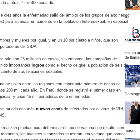
ado a otras 7 mil 400 cada día.
 diez años la enfermedad salió del ámbito de los grupos de alto riesgo
a...
s) para alcanzar un aumento en la población heterosexual, en especial
bres y mujeres por igual, y en un 10 por ciento a niños, que son
portadoras del SIDA.
cita en 
de llamad
fectado con 26 millones de casos, sin embargo, las campañas de
enido importantes
logros
como el hecho de que la población de seis de
ciento de sus relaciones sexuales.
ina se ubica entre las regiones con importante número de casos de
s 200 mil cada año. En Perú, donde se registró el primer caso en
Domingo.
giadas y unas 46 mil portadoras de la enfermedad.
n del mundo con más
nuevos casos
de infectados por el virus de VIH,
OMS.
 realizan pruebas para determinar el tipo de vacuna que resulte cien
musi...
r el momento, los avances alcanzados muestran una vacuna que parece