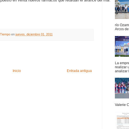
n puesto en venta nuevos fármacos que retardan el avance del mal.
río Ozam
Arcos de 
A Tiempo
en
jueves, diciembre 01, 2011
La empres
realizar
Inicio
Entrada antigua
analizar 
Valerie 