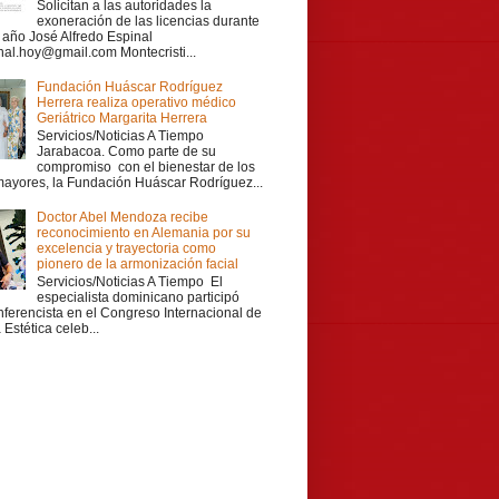
Solicitan a las autoridades la
exoneración de las licencias durante
r año José Alfredo Espinal
nal.hoy@gmail.com Montecristi...
Fundación Huáscar Rodríguez
Herrera realiza operativo médico
Geriátrico Margarita Herrera
Servicios/Noticias A Tiempo
Jarabacoa. Como parte de su
compromiso con el bienestar de los
mayores, la Fundación Huáscar Rodríguez...
Doctor Abel Mendoza recibe
reconocimiento en Alemania por su
excelencia y trayectoria como
pionero de la armonización facial
Servicios/Noticias A Tiempo El
especialista dominicano participó
ferencista en el Congreso Internacional de
Estética celeb...