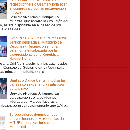
Exposición fotográfica invita a
redescubrir el río Ozama y fortalecer
el compromiso con su recuperación
(+Fotos)
Servicios/Noticias A Tiempo La
muestra, que recorre la evolución del
a, estará disponible en el paseo de los
la Plaza de l...
Expo Vega 2026 inaugura trigésima
versión dedicada al Ministerio de
Deportes y Recreación en una
ceremonia encabezada por la
vicepresidente de la República
Raquel Peña
aria Odil Morilla solicitó a las autoridades
 un Consejo de Gobierno en La Vega para
las principales prioridades d...
Santiago Dance Center impulsa las
danzas con experiencias artísticas
de alto nivel
Servicios/Noticias A Tiempo La
participación de la academia,
liderada por Marcos Taveras y
Cabezas permitió recientemente que 174 b...
Turoperadores denuncian que
nuevos impuestos y exigencias de
MITUR amenazan turismo en
Montecristi