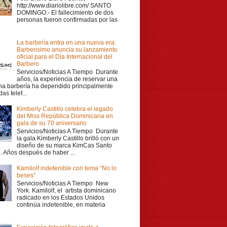
http://www.diariolibre.com/ SANTO
DOMINGO.- El fallecimiento de dos
personas fueron confirmadas por las
La barbería entra en una nueva era:
Barberisimo anuncia su lanzamiento
oficial para el Día Internacional del
Barbero
Servicios/Noticias A Tiempo Durante
años, la experiencia de reservar una
una barbería ha dependido principalmente
as telef...
Kimberly Castillo celebra el legado
del Miss República Dominicana en
gala de su 70 aniversario
Servicios/Noticias A Tiempo Durante
la gala Kimberly Castillo brilló con un
diseño de su marca KimCas Santo
 Años después de haber ...
Kamilolf indetenible con tema “No lo
beses”
Servicios/Noticias A Tiempo New
York. Kamilolf, el artista dominicano
radicado en los Estados Unidos
continúa indetenible, en materia