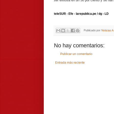
ser exitosa en un 50 por ciento y se ha
teleSUR - Efe - larepublica.pe / dg - LD
Publicado por
Noticias 
No hay comentarios:
Publicar un comentario
Entrada más reciente