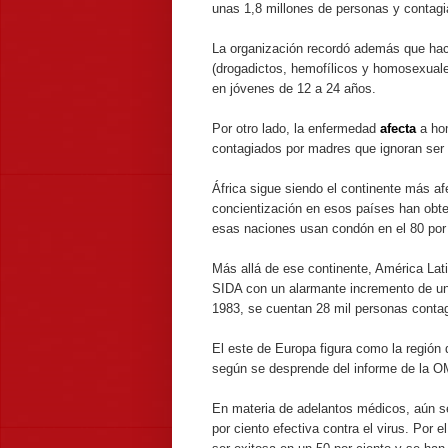
unas 1,8 millones de personas y contagi
La organización recordó además que hace
(drogadictos, hemofílicos y homosexuale
en jóvenes de 12 a 24 años.
Por otro lado, la enfermedad
afecta
a hom
contagiados por madres que ignoran ser 
África sigue siendo el continente más a
concientización en esos países han obt
esas naciones usan condón en el 80 por 
Más allá de ese continente, América Lat
SIDA con un alarmante incremento de uno
1983, se cuentan 28 mil personas conta
El este de Europa figura como la regió
según se desprende del informe de la 
En materia de adelantos médicos, aún se
por ciento efectiva contra el virus. Po