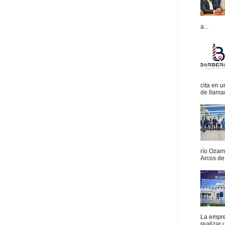
a...
cita en 
de llamad
río Ozam
Arcos de 
La empres
realizar