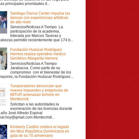
las principales prioridades d...
Santiago Dance Center impulsa las
danzas con experiencias artísticas
de alto nivel
Servicios/Noticias A Tiempo La
participación de la academia,
liderada por Marcos Taveras y
Cabezas permitió recientemente que 174 b...
Fundación Huáscar Rodríguez
Herrera realiza operativo médico
Geriátrico Margarita Herrera
Servicios/Noticias A Tiempo
Jarabacoa. Como parte de su
compromiso con el bienestar de los
mayores, la Fundación Huáscar Rodríguez...
Turoperadores denuncian que
nuevos impuestos y exigencias de
MITUR amenazan turismo en
Montecristi
Solicitan a las autoridades la
exoneración de las licencias durante
r año José Alfredo Espinal
nal.hoy@gmail.com Montecristi...
Kimberly Castillo celebra el legado
del Miss República Dominicana en
gala de su 70 aniversario