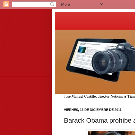
José Manuel Castillo, director Noticias A T
VIERNES, 16 DE DICIEMBRE DE 2011
Barack Obama prohíbe a