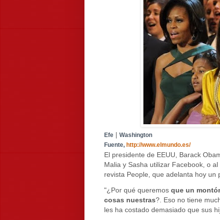
|
Efe
Washington
Fuente,
http://www.elmundo.es/
El presidente de EEUU, Barack Obama
Malia y Sasha utilizar Facebook, o a
revista People, que adelanta hoy un
"¿Por qué queremos
que un montón
cosas nuestras
?. Eso no tiene much
les ha costado demasiado que sus hij