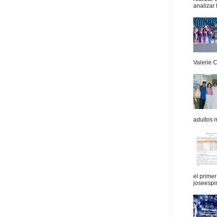
analizar 
Valerie 
adultos 
el prime
joseespi