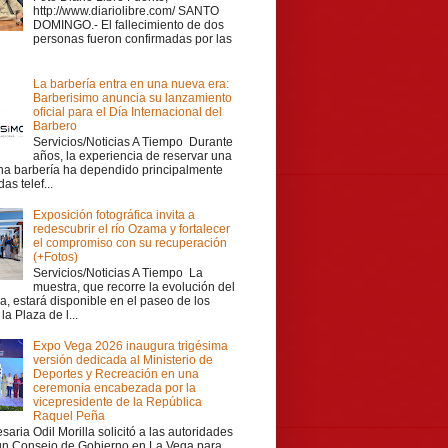
http://www.diariolibre.com/ SANTO
DOMINGO.- El fallecimiento de dos
personas fueron confirmadas por las
La barbería entra en una nueva era:
Barberisimo anuncia su lanzamiento
oficial para el Día Internacional del
Barbero
Servicios/Noticias A Tiempo Durante
años, la experiencia de reservar una
una barbería ha dependido principalmente
as telef...
Exposición fotográfica invita a
redescubrir el río Ozama y fortalecer
el compromiso con su recuperación
(+Fotos)
Servicios/Noticias A Tiempo La
muestra, que recorre la evolución del
a, estará disponible en el paseo de los
la Plaza de l...
Expo Vega 2026 inaugura trigésima
versión dedicada al Ministerio de
Deportes y Recreación en una
ceremonia encabezada por la
vicepresidente de la República
Raquel Peña
aria Odil Morilla solicitó a las autoridades
 un Consejo de Gobierno en La Vega para