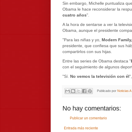
Sin embargo, Michelle puntualiza que
Obama le hace reconsiderar la respue
cuatro años
".
A la hora de sentarse a ver la televisi
Obama, aunque el presidente compart
"Para las niñas y yo,
Modern Family,
presidente, que confiesa que sus háb
compartirlos con sus hijas.
Entre las series de Obama destaca "
con el seguimiento de algunos depor
"Sí.
No vemos la televisión con él
"
Publicado por
Noticias 
No hay comentarios:
Publicar un comentario
Entrada más reciente