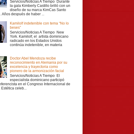
Servicios/Noticias A Tiempo Durante
la gala Kimberly Castillo brilló con un
diseño de su marca KimCas Santo
 Años después de haber ...
Kamilolf indetenible con tema “No lo
beses”
Servicios/Noticias A Tiempo New
York. Kamilolf, el artista dominicano
radicado en los Estados Unidos
continúa indetenible, en materia
Doctor Abel Mendoza recibe
reconocimiento en Alemania por su
excelencia y trayectoria como
pionero de la armonización facial
Servicios/Noticias A Tiempo El
especialista dominicano participó
ferencista en el Congreso Internacional de
Estética celeb...