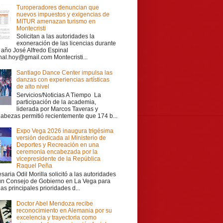
Turoperadores denuncian que
nuevos impuestos y exigencias de
MITUR amenazan turismo en
Montecristi
Solicitan a las autoridades la
exoneración de las licencias durante
r año José Alfredo Espinal
nal.hoy@gmail.com Montecristi...
Santiago Dance Center impulsa las
danzas con experiencias artísticas
de alto nivel
Servicios/Noticias A Tiempo La
participación de la academia,
liderada por Marcos Taveras y
Cabezas permitió recientemente que 174 b...
Expo Vega 2026 inaugura trigésima
versión dedicada al Ministerio de
Deportes y Recreación en una
ceremonia encabezada por la
vicepresidente de la República
Raquel Peña
aria Odil Morilla solicitó a las autoridades
 un Consejo de Gobierno en La Vega para
las principales prioridades d...
Doctor Abel Mendoza recibe
reconocimiento en Alemania por su
excelencia y trayectoria como