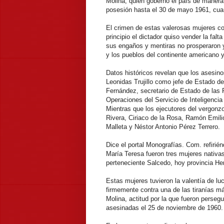
Molina, quien gobernó el país de maner
posesión hasta el 30 de mayo 1961, cuan
El crimen de estas valerosas mujeres co
principio el dictador quiso vender la falt
sus engaños y mentiras no prosperaron y
y los pueblos del continente americano y
Datos históricos revelan que los asesino
Leonidas Trujillo como jefe de Estado 
Fernández, secretario de Estado de las 
Operaciones del Servicio de Inteligencia M
Mientras que los ejecutores del vergonzos
Rivera, Ciriaco de la Rosa, Ramón Emilio
Malleta y Néstor Antonio Pérez Terrero.
Dice el portal Monografías. Com. refirié
María Teresa fueron tres mujeres nativas
perteneciente Salcedo, hoy provincia H
Estas mujeres tuvieron la valentía de luc
firmemente contra una de las tiranías más
Molina, actitud por la que fueron persegu
asesinadas el 25 de noviembre de 1960.