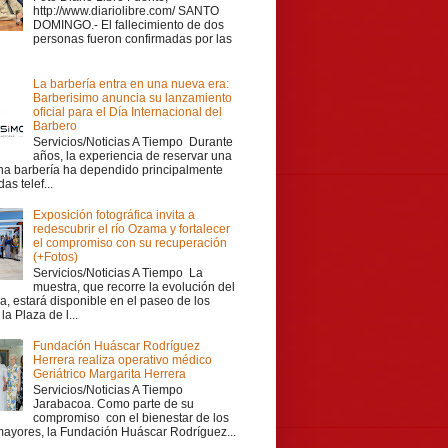
http://www.diariolibre.com/ SANTO
DOMINGO.- El fallecimiento de dos
personas fueron confirmadas por las
La barbería entra en una nueva era:
Barberisimo anuncia su lanzamiento
oficial para el Día Internacional del
Barbero
Servicios/Noticias A Tiempo Durante
años, la experiencia de reservar una
una barbería ha dependido principalmente
as telef...
Exposición fotográfica invita a
redescubrir el río Ozama y fortalecer
el compromiso con su recuperación
(+Fotos)
Servicios/Noticias A Tiempo La
muestra, que recorre la evolución del
a, estará disponible en el paseo de los
la Plaza de l...
Fundación Huáscar Rodríguez
Herrera realiza operativo médico
Geriátrico Margarita Herrera
Servicios/Noticias A Tiempo
Jarabacoa. Como parte de su
compromiso con el bienestar de los
mayores, la Fundación Huáscar Rodríguez...