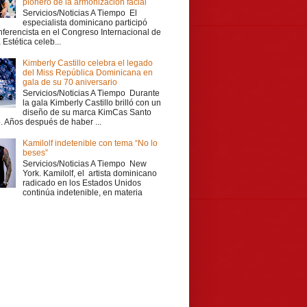
pionero de la armonización facial
Servicios/Noticias A Tiempo El
especialista dominicano participó
ferencista en el Congreso Internacional de
Estética celeb...
Kimberly Castillo celebra el legado
del Miss República Dominicana en
gala de su 70 aniversario
Servicios/Noticias A Tiempo Durante
la gala Kimberly Castillo brilló con un
diseño de su marca KimCas Santo
 Años después de haber ...
Kamilolf indetenible con tema “No lo
beses”
Servicios/Noticias A Tiempo New
York. Kamilolf, el artista dominicano
radicado en los Estados Unidos
continúa indetenible, en materia