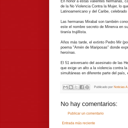
En honor a estas valientes hermanas, c
de la No Violencia Contra la Mujer, lo q
Latinoamericano y del Caribe, celebrado
Las hermanas Mirabal son también conoc
este el nombre secreto de Minerva en sus
tiranía trujillista.
Años más tarde, el extinto Pedro Mir (po
poema "Amén de Mariposas" donde expresa
heroínas.
El 51 aniversario del asesinato de las 
que exige un alto a la violencia contra l
simultáneas en diferente parte del país
Publicado por
Noticias 
No hay comentarios:
Publicar un comentario
Entrada más reciente