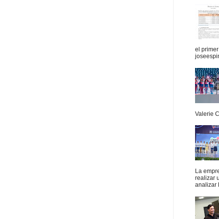
el prime
joseespi
Valerie 
La empres
realizar
analizar 