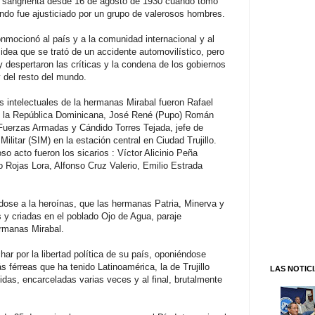
a sangrienta desde 16 de agosto de 1930 cuando tomó
do fue ajusticiado por un grupo de valerosos hombres.
nmocionó al país y a la comunidad internacional y al
a idea que se trató de un accidente automovilístico, pero
 despertaron las críticas y la condena de los gobiernos
 del resto del mundo.
s intelectuales de la hermanas Mirabal fueron Rafael
de la República Dominicana, José René (Pupo) Román
Fuerzas Armadas y Cándido Torres Tejada, jefe de
ilitar (SIM) en la estación central en Ciudad Trujillo.
o acto fueron los sicarios : Víctor Alicinio Peña
 Rojas Lora, Alfonso Cruz Valerio, Emilio Estrada
ndose a la heroínas, que las hermanas Patria, Minerva y
 y criadas en el poblado Ojo de Agua, paraje
ermanas Mirabal.
har por la libertad política de su país, oponiéndose
 férreas que ha tenido Latinoamérica, la de Trujillo
LAS NOTIC
idas, encarceladas varias veces y al final, brutalmente