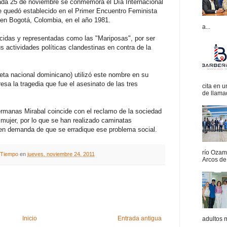
ada 25 de noviembre se conmemora el Día Internacional
ue quedó establecido en el Primer Encuentro Feminista
 en Bogotá, Colombia, en el año 1981.
a...
idas y representadas como las "Mariposas", por ser
 actividades políticas clandestinas en contra de la
eta nacional dominicano) utilizó este nombre en su
 la tragedia que fue el asesinato de las tres
cita en 
de llamad
Hermanas Mirabal coincide con el reclamo de la sociedad
a mujer, por lo que se han realizado caminatas
, en demanda de que se erradique ese problema social.
río Ozam
A Tiempo
en
jueves, noviembre 24, 2011
Arcos de 
Inicio
Entrada antigua
adultos 