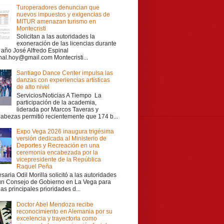
Turoperadores denuncian que
nuevos impuestos y exigencias de
MITUR amenazan turismo en
Montecristi
Solicitan a las autoridades la
exoneración de las licencias durante
r año José Alfredo Espinal
nal.hoy@gmail.com Montecristi...
Santiago Dance Center impulsa las
danzas con experiencias artísticas
de alto nivel
Servicios/Noticias A Tiempo La
participación de la academia,
liderada por Marcos Taveras y
Cabezas permitió recientemente que 174 b...
Expo Vega 2026 inaugura trigésima
versión dedicada al Ministerio de
Deportes y Recreación en una
ceremonia encabezada por la
vicepresidente de la República
Raquel Peña
aria Odil Morilla solicitó a las autoridades
 un Consejo de Gobierno en La Vega para
las principales prioridades d...
Doctor Abel Mendoza recibe
reconocimiento en Alemania por su
excelencia y trayectoria como