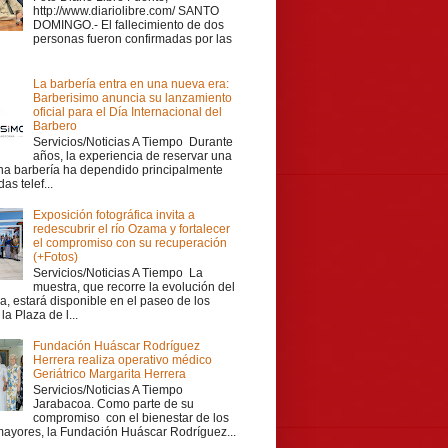
http://www.diariolibre.com/ SANTO
DOMINGO.- El fallecimiento de dos
personas fueron confirmadas por las
La barbería entra en una nueva era:
Barberisimo anuncia su lanzamiento
oficial para el Día Internacional del
Barbero
Servicios/Noticias A Tiempo Durante
años, la experiencia de reservar una
una barbería ha dependido principalmente
as telef...
Exposición fotográfica invita a
redescubrir el río Ozama y fortalecer
el compromiso con su recuperación
(+Fotos)
Servicios/Noticias A Tiempo La
muestra, que recorre la evolución del
a, estará disponible en el paseo de los
la Plaza de l...
Fundación Huáscar Rodríguez
Herrera realiza operativo médico
Geriátrico Margarita Herrera
Servicios/Noticias A Tiempo
Jarabacoa. Como parte de su
compromiso con el bienestar de los
mayores, la Fundación Huáscar Rodríguez...