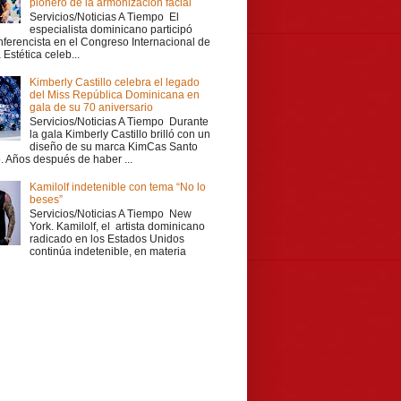
pionero de la armonización facial
Servicios/Noticias A Tiempo El
especialista dominicano participó
ferencista en el Congreso Internacional de
Estética celeb...
Kimberly Castillo celebra el legado
del Miss República Dominicana en
gala de su 70 aniversario
Servicios/Noticias A Tiempo Durante
la gala Kimberly Castillo brilló con un
diseño de su marca KimCas Santo
 Años después de haber ...
Kamilolf indetenible con tema “No lo
beses”
Servicios/Noticias A Tiempo New
York. Kamilolf, el artista dominicano
radicado en los Estados Unidos
continúa indetenible, en materia