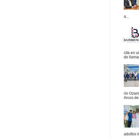
a...
cita en 
de llamad
río Ozam
Arcos de 
adultos 